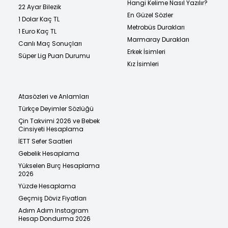
Hangi Kelime Nasıl Yazılır?
22 Ayar Bilezik
En Güzel Sözler
1 Dolar Kaç TL
Metrobüs Durakları
1 Euro Kaç TL
Marmaray Durakları
Canlı Maç Sonuçları
Erkek İsimleri
Süper Lig Puan Durumu
Kız İsimleri
Atasözleri ve Anlamları
Türkçe Deyimler Sözlüğü
Çin Takvimi 2026 ve Bebek
Cinsiyeti Hesaplama
İETT Sefer Saatleri
Gebelik Hesaplama
Yükselen Burç Hesaplama
2026
Yüzde Hesaplama
Geçmiş Döviz Fiyatları
Adım Adım Instagram
Hesap Dondurma 2026