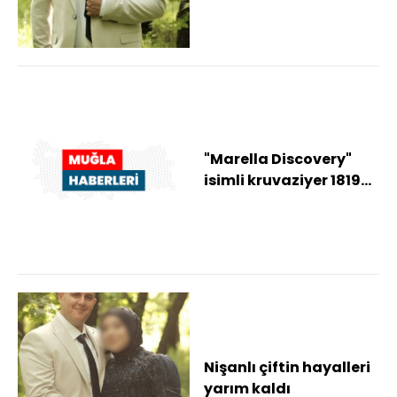
"Marella Discovery"
isimli kruvaziyer 1819
yolcusuyla Bodrum'a
geldi
Nişanlı çiftin hayalleri
yarım kaldı