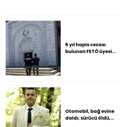
6 yıl hapis cezası
bulunan FETÖ üyesi
yakalandı
Otomobil, bağ evine
daldı; sürücü öldü,
nişanlısı yaralandı