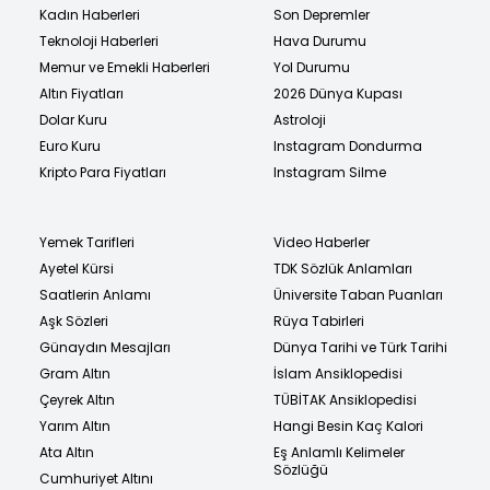
Kadın Haberleri
Son Depremler
Teknoloji Haberleri
Hava Durumu
Memur ve Emekli Haberleri
Yol Durumu
Altın Fiyatları
2026 Dünya Kupası
Dolar Kuru
Astroloji
Euro Kuru
Instagram Dondurma
Kripto Para Fiyatları
Instagram Silme
Yemek Tarifleri
Video Haberler
Ayetel Kürsi
TDK Sözlük Anlamları
Saatlerin Anlamı
Üniversite Taban Puanları
Aşk Sözleri
Rüya Tabirleri
Günaydın Mesajları
Dünya Tarihi ve Türk Tarihi
Gram Altın
İslam Ansiklopedisi
Çeyrek Altın
TÜBİTAK Ansiklopedisi
Yarım Altın
Hangi Besin Kaç Kalori
Ata Altın
Eş Anlamlı Kelimeler
Sözlüğü
Cumhuriyet Altını