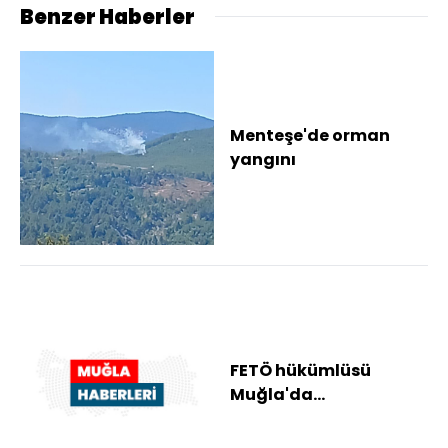
Benzer Haberler
Menteşe'de orman
yangını
FETÖ hükümlüsü
Muğla'da
yakalanarak
cezaevine gönderildi