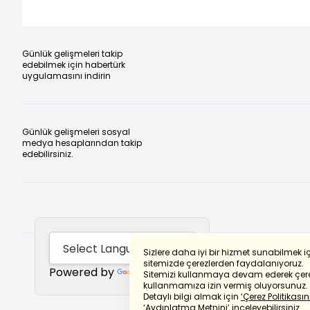
Günlük gelişmeleri takip
edebilmek için habertürk
uygulamasını indirin
Günlük gelişmeleri sosyal
medya hesaplarından takip
edebilirsiniz.
Sizlere daha iyi bir hizmet sunabilmek i
sitemizde çerezlerden faydalanıyoruz.
Powered by
Translate
Sitemizi kullanmaya devam ederek çere
kullanmamıza izin vermiş oluyorsunuz.
Detaylı bilgi almak için
‘Çerez Politikasını
‘Aydınlatma Metnini’
inceleyebilirsiniz.