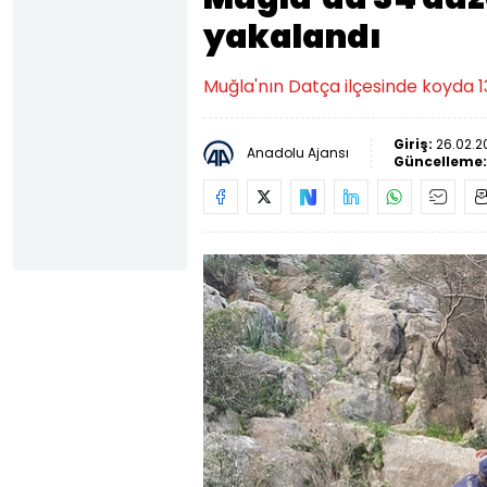
yakalandı
Muğla'nın Datça ilçesinde koyda 
Giriş:
26.02.2
Anadolu Ajansı
Güncelleme