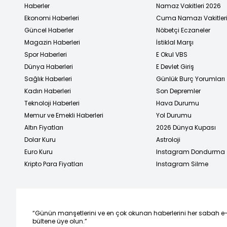
Haberler
Namaz Vakitleri 2026
Ekonomi Haberleri
Cuma Namazı Vakitler
Güncel Haberler
Nöbetçi Eczaneler
Magazin Haberleri
İstiklal Marşı
Spor Haberleri
E Okul VBS
Dünya Haberleri
E Devlet Giriş
Sağlık Haberleri
Günlük Burç Yorumları
Kadın Haberleri
Son Depremler
Teknoloji Haberleri
Hava Durumu
Memur ve Emekli Haberleri
Yol Durumu
Altın Fiyatları
2026 Dünya Kupası
Dolar Kuru
Astroloji
Euro Kuru
Instagram Dondurma
Kripto Para Fiyatları
Instagram Silme
“Günün manşetlerini ve en çok okunan haberlerini her sabah e
bültene üye olun.”