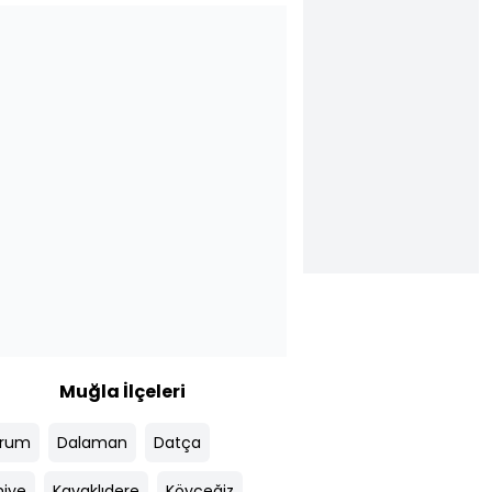
Muğla İlçeleri
drum
Dalaman
Datça
hiye
Kavaklıdere
Köyceğiz