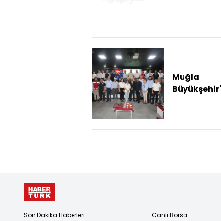
çocuklar
Datça'da
ağırlandı
Muğla
Büyükşehir
Milas'ta
muhtarlarl
koordinas
toplantısı
Son Dakika Haberleri
Canlı Borsa