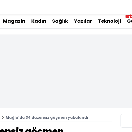
Magazin
Kadın
Sağlık
Yazılar
Teknoloji
G
i
Muğla'da 34 düzensiz göçmen yakalandı
zensiz göçmen