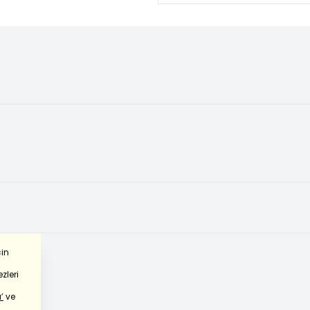
çin
zleri
’
ve