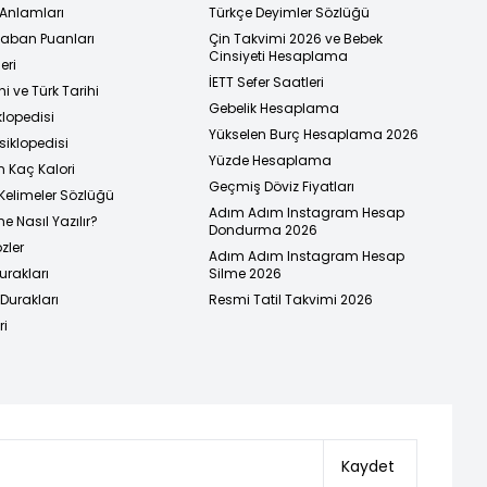
 Anlamları
Türkçe Deyimler Sözlüğü
 Taban Puanları
Çin Takvimi 2026 ve Bebek
Cinsiyeti Hesaplama
eri
İETT Sefer Saatleri
i ve Türk Tarihi
Gebelik Hesaplama
klopedisi
Yükselen Burç Hesaplama 2026
siklopedisi
Yüzde Hesaplama
n Kaç Kalori
Geçmiş Döviz Fiyatları
Kelimeler Sözlüğü
Adım Adım Instagram Hesap
e Nasıl Yazılır?
Dondurma 2026
zler
Adım Adım Instagram Hesap
urakları
Silme 2026
urakları
Resmi Tatil Takvimi 2026
ri
Kaydet