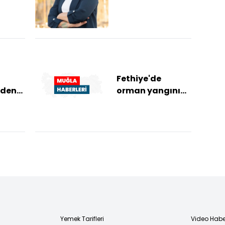
7590 sayılı
kanuna tepki
Fethiye'de
'den
orman yangını
çıktı
a
yon
Yemek Tarifleri
Video Habe