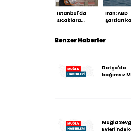
İstanbul'da
İran: ABD
sıcaklara
şartları k
yağmur molası
ederse H
açılır
Benzer Haberler
Datça'da
bağımsız M
Eğitim Merk
açıldı
Muğla Sevg
Evleri'nde 