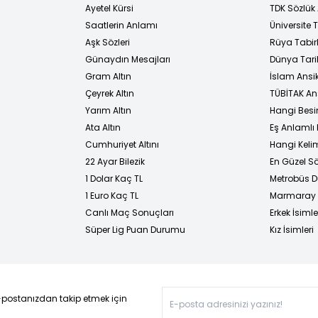
Ayetel Kürsi
TDK Sözlük
i
Saatlerin Anlamı
Üniversite
Aşk Sözleri
Rüya Tabirl
Günaydın Mesajları
Dünya Tarih
Gram Altın
İslam Ansi
Çeyrek Altın
TÜBİTAK An
Yarım Altın
Hangi Besi
Ata Altın
Eş Anlamlı 
Cumhuriyet Altını
Hangi Kelim
22 Ayar Bilezik
En Güzel Sö
1 Dolar Kaç TL
Metrobüs D
1 Euro Kaç TL
Marmaray D
Canlı Maç Sonuçları
Erkek İsimle
Süper Lig Puan Durumu
Kız İsimleri
-postanızdan takip etmek için