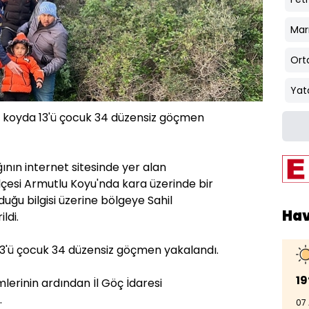
Mar
Ort
Yat
e koyda 13'ü çocuk 34 düzensiz göçmen
ının internet sitesinde yer alan
lçesi Armutlu Koyu'nda kara üzerinde bir
ğu bilgisi üzerine bölgeye Sahil
Ha
ldi.
 13'ü çocuk 34 düzensiz göçmen yakalandı.
19
lerinin ardından İl Göç İdaresi
.
07