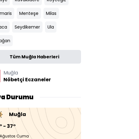
maris
Menteşe
Milas
aca
Seydikemer
Ula
ağan
Tüm Muğla Haberleri
Muğla
Nöbetçi Eczaneler
va Durumu
Muğla
° - 37°
 Ağustos Cuma