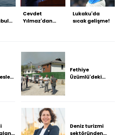
Cevdet
Lukaku'da
Husu
abul
Yılmaz'dan
sıcak gelişme!
sıktı
ürmüz
Mekke
Anlaşması
mesajı
Fethiye
esleki
Üzümlü'deki
ezi
yangına yoğun
müdahale
Vatandaşlar
güvenli alanlara
tah...
i
Deniz turizmi
kalan
sektöründen