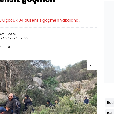
13'ü çocuk 34 düzensiz göçmen yakalandı.
024 - 20:53
:
26.02.2024 - 21:09
Bo
Fet