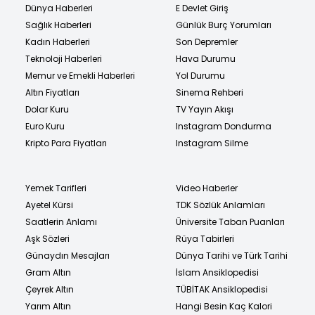
Dünya Haberleri
E Devlet Giriş
Sağlık Haberleri
Günlük Burç Yorumları
Kadın Haberleri
Son Depremler
Teknoloji Haberleri
Hava Durumu
Memur ve Emekli Haberleri
Yol Durumu
Altın Fiyatları
Sinema Rehberi
Dolar Kuru
TV Yayın Akışı
Euro Kuru
Instagram Dondurma
Kripto Para Fiyatları
Instagram Silme
Yemek Tarifleri
Video Haberler
Ayetel Kürsi
TDK Sözlük Anlamları
Saatlerin Anlamı
Üniversite Taban Puanları
Aşk Sözleri
Rüya Tabirleri
Günaydın Mesajları
Dünya Tarihi ve Türk Tarihi
Gram Altın
İslam Ansiklopedisi
Çeyrek Altın
TÜBİTAK Ansiklopedisi
Yarım Altın
Hangi Besin Kaç Kalori