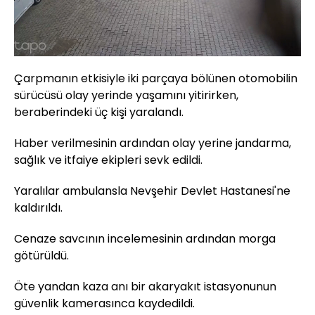
Yüklendi
:
100.00%
Sesi
Oynatma
720
Aç
Hızı
Çarpmanın etkisiyle iki parçaya bölünen otomobilin
sürücüsü olay yerinde yaşamını yitirirken,
beraberindeki üç kişi yaralandı.
Haber verilmesinin ardından olay yerine jandarma,
sağlık ve itfaiye ekipleri sevk edildi.
Yaralılar ambulansla Nevşehir Devlet Hastanesi'ne
kaldırıldı.
Cenaze savcının incelemesinin ardından morga
götürüldü.
Öte yandan kaza anı bir akaryakıt istasyonunun
güvenlik kamerasınca kaydedildi.