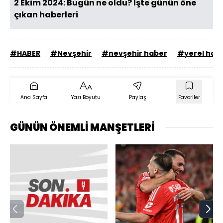
2 Ekim 2024: Bugün ne oldu? İşte günün öne
çıkan haberleri
#HABER
#Nevşehir
#nevşehir haber
#yerel hab
Ana Sayfa
Yazı Boyutu
Paylaş
Favoriler
GÜNÜN ÖNEMLİ MANŞETLERİ