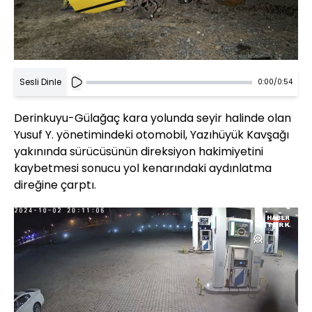
Sesli Dinle
0:00
/
0:54
Derinkuyu-Gülağaç kara yolunda seyir halinde olan
Yusuf Y. yönetimindeki otomobil, Yazıhüyük Kavşağı
yakınında sürücüsünün direksiyon hakimiyetini
kaybetmesi sonucu yol kenarındaki aydınlatma
direğine çarptı.