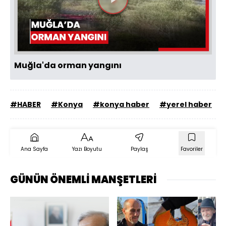
Videoyu
Oynat
Muğla'da orman yangını
#HABER
#Konya
#konya haber
#yerel haber
Ana Sayfa
Yazı Boyutu
Paylaş
Favoriler
GÜNÜN ÖNEMLİ MANŞETLERİ