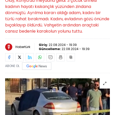
Olay, Konya'da meydana geldi. 3 çocuk annesi
kadının hayatı kıskançlık yüzünden zindana
dönmüştü. Ayrılma kararı aldığı adam, kadını bir
türlü rahat bırakmadı. Kadını, evladının gözü önünde
bıçaklayıp öldürdü. Vahşetin ardından araçtaki
cansız bedenle karakolun yolunu tuttu.
Giriş:
22.08.2024 - 19:39
Habertürk
Güncelleme:
22.08.2024 - 19:39
ABONE OL