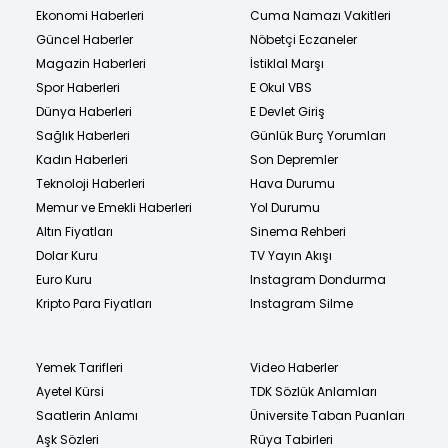
Ekonomi Haberleri
Cuma Namazı Vakitleri
Güncel Haberler
Nöbetçi Eczaneler
Magazin Haberleri
İstiklal Marşı
Spor Haberleri
E Okul VBS
Dünya Haberleri
E Devlet Giriş
Sağlık Haberleri
Günlük Burç Yorumları
Kadın Haberleri
Son Depremler
Teknoloji Haberleri
Hava Durumu
Memur ve Emekli Haberleri
Yol Durumu
Altın Fiyatları
Sinema Rehberi
Dolar Kuru
TV Yayın Akışı
Euro Kuru
Instagram Dondurma
Kripto Para Fiyatları
Instagram Silme
Yemek Tarifleri
Video Haberler
Ayetel Kürsi
TDK Sözlük Anlamları
Saatlerin Anlamı
Üniversite Taban Puanları
Aşk Sözleri
Rüya Tabirleri