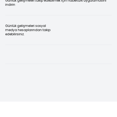
Günlük gelişmeleri takip edebilmek için habertürk uygulamasını
indirin
Günlük gelişmeleri sosyal
medya hesaplarından takip
edebilirsiniz.