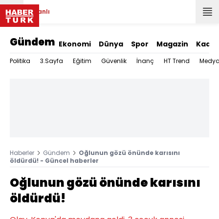
Canlı
Gündem
Ekonomi
Dünya
Spor
Magazin
Kadın
Politika
3.Sayfa
Eğitim
Güvenlik
İnanç
HT Trend
Medy
Haberler
Gündem
Oğlunun gözü önünde karısını
öldürdü! - Güncel haberler
Oğlunun gözü önünde karısını
öldürdü!