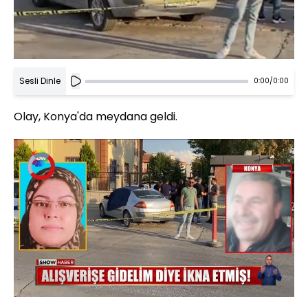
Sesli Dinle
0:00
/
0:00
Olay, Konya'da meydana geldi.
Video
Oynatıcısı
yükleniyor.
Yüklendi
:
0%
Sesi
Oynatma
Aç
Hızı