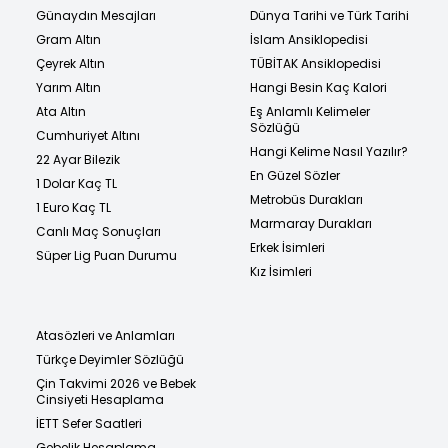
Günaydın Mesajları
Dünya Tarihi ve Türk Tarihi
Gram Altın
İslam Ansiklopedisi
Çeyrek Altın
TÜBİTAK Ansiklopedisi
Yarım Altın
Hangi Besin Kaç Kalori
Ata Altın
Eş Anlamlı Kelimeler
Sözlüğü
Cumhuriyet Altını
Hangi Kelime Nasıl Yazılır?
22 Ayar Bilezik
En Güzel Sözler
1 Dolar Kaç TL
Metrobüs Durakları
1 Euro Kaç TL
Marmaray Durakları
Canlı Maç Sonuçları
Erkek İsimleri
Süper Lig Puan Durumu
Kız İsimleri
Atasözleri ve Anlamları
Türkçe Deyimler Sözlüğü
Çin Takvimi 2026 ve Bebek
Cinsiyeti Hesaplama
İETT Sefer Saatleri
Gebelik Hesaplama