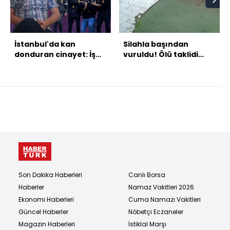
İstanbul'da kan
Silahla başından
donduran cinayet: İş
vuruldu! Ölü taklidi
insanı, ortağı
yaparak kurtuldu!
tarafından öldürüldü
Son Dakika Haberleri
Canlı Borsa
Haberler
Namaz Vakitleri 2026
Ekonomi Haberleri
Cuma Namazı Vakitleri
Güncel Haberler
Nöbetçi Eczaneler
Magazin Haberleri
İstiklal Marşı