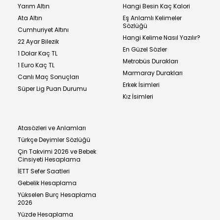
Yarım Altın
Hangi Besin Kaç Kalori
Ata Altın
Eş Anlamlı Kelimeler
Sözlüğü
Cumhuriyet Altını
Hangi Kelime Nasıl Yazılır?
22 Ayar Bilezik
En Güzel Sözler
1 Dolar Kaç TL
Metrobüs Durakları
1 Euro Kaç TL
Marmaray Durakları
Canlı Maç Sonuçları
Erkek İsimleri
Süper Lig Puan Durumu
Kız İsimleri
Atasözleri ve Anlamları
Türkçe Deyimler Sözlüğü
Çin Takvimi 2026 ve Bebek
Cinsiyeti Hesaplama
İETT Sefer Saatleri
Gebelik Hesaplama
Yükselen Burç Hesaplama
2026
Yüzde Hesaplama