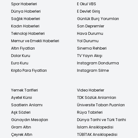
Spor Haberleri
E Okul VBS
Dünya Haberleri
E Devlet Giriş
Sağlık Haberleri
Günlük Burç Yorumları
Kadın Haberleri
Son Depremler
Teknoloji Haberleri
Hava Durumu
Memur ve Emekli Haberleri
Yol Durumu
Altın Fiyatları
Sinema Rehberi
Dolar Kuru
TV Yayın Akışı
Euro Kuru
Instagram Dondurma
Kripto Para Fiyatları
Instagram Silme
Yemek Tarifleri
Video Haberler
Ayetel Kürsi
TDK Sözlük Anlamları
Saatlerin Anlamı
Üniversite Taban Puanları
Aşk Sözleri
Rüya Tabirleri
Günaydın Mesajları
Dünya Tarihi ve Türk Tarihi
Gram Altın
İslam Ansiklopedisi
Çeyrek Altın
TÜBİTAK Ansiklopedisi