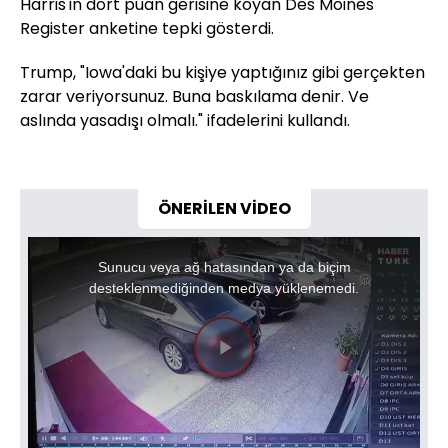
Harris'in dört puan gerisine koyan Des Moines
Register anketine tepki gösterdi.
Trump, "Iowa'daki bu kişiye yaptığınız gibi gerçekten
zarar veriyorsunuz. Buna baskılama denir. Ve
aslında yasadışı olmalı." ifadelerini kullandı.
ÖNERİLEN VİDEO
This
is
a
Sunucu veya ağ hatasından ya da biçim
modal
window.
desteklenmediğinden medya yüklenemedi.
Videoyu
Oynat