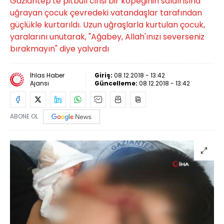
Gaziantep'te pitbull cinsi bir köpeğinin saldırısına
uğrayan çocuk çevredeki vatandaşlar tarafından
güçlükle kurtarıldı. Uzun uğraşlarla kurtulan çocuk,
yaralarını unutarak, "Ağabey, Allah'ınızı severseniz
bırakmayın" diye yalvardı
İhlas Haber
Giriş:
08.12.2018 - 13:42
Ajansı
Güncelleme:
08.12.2018 - 13:42
ABONE OL