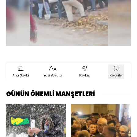
Yüklendi
:
82.99%
Sesi
Oynatma
720
Aç
Hızı
Ana Sayfa
Yazı Boyutu
Paylaş
Favoriler
GÜNÜN ÖNEMLİ MANŞETLERİ