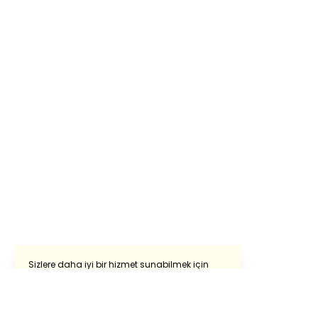
Sizlere daha iyi bir hizmet sunabilmek için
sitemizde çerezlerden faydalanıyoruz.
Sitemizi kullanmaya devam ederek çerezleri
Powered by
Translate
kullanmamıza izin vermiş oluyorsunuz.
Detaylı bilgi almak için
‘Çerez Politikasını’
ve