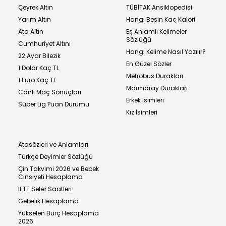
Çeyrek Altın
TÜBİTAK Ansiklopedisi
Yarım Altın
Hangi Besin Kaç Kalori
Ata Altın
Eş Anlamlı Kelimeler
Sözlüğü
Cumhuriyet Altını
Hangi Kelime Nasıl Yazılır?
22 Ayar Bilezik
En Güzel Sözler
1 Dolar Kaç TL
Metrobüs Durakları
1 Euro Kaç TL
Marmaray Durakları
Canlı Maç Sonuçları
Erkek İsimleri
Süper Lig Puan Durumu
Kız İsimleri
Atasözleri ve Anlamları
Türkçe Deyimler Sözlüğü
Çin Takvimi 2026 ve Bebek
Cinsiyeti Hesaplama
İETT Sefer Saatleri
Gebelik Hesaplama
Yükselen Burç Hesaplama
2026