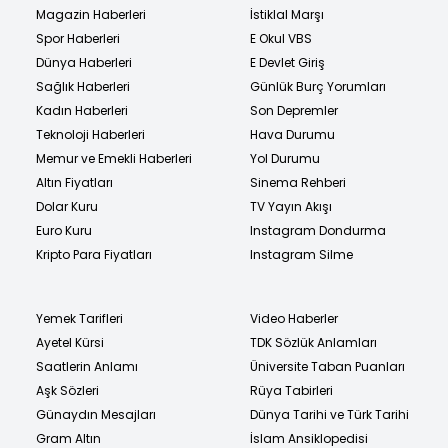
Magazin Haberleri
İstiklal Marşı
Spor Haberleri
E Okul VBS
Dünya Haberleri
E Devlet Giriş
Sağlık Haberleri
Günlük Burç Yorumları
Kadın Haberleri
Son Depremler
Teknoloji Haberleri
Hava Durumu
Memur ve Emekli Haberleri
Yol Durumu
Altın Fiyatları
Sinema Rehberi
Dolar Kuru
TV Yayın Akışı
Euro Kuru
Instagram Dondurma
Kripto Para Fiyatları
Instagram Silme
Yemek Tarifleri
Video Haberler
Ayetel Kürsi
TDK Sözlük Anlamları
Saatlerin Anlamı
Üniversite Taban Puanları
Aşk Sözleri
Rüya Tabirleri
Günaydın Mesajları
Dünya Tarihi ve Türk Tarihi
Gram Altın
İslam Ansiklopedisi