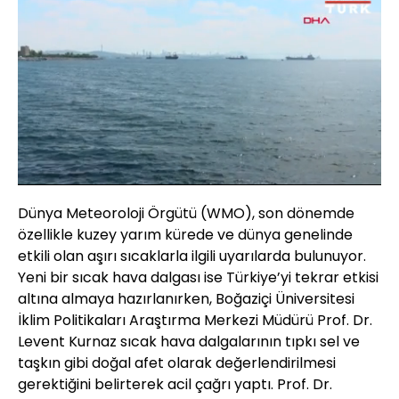
Yüklendi
:
14.75%
Sesi
Oynatma
Aç
Hızı
Dünya Meteoroloji Örgütü (WMO), son dönemde
özellikle kuzey yarım kürede ve dünya genelinde
etkili olan aşırı sıcaklarla ilgili uyarılarda bulunuyor.
Yeni bir sıcak hava dalgası ise Türkiye’yi tekrar etkisi
altına almaya hazırlanırken, Boğaziçi Üniversitesi
İklim Politikaları Araştırma Merkezi Müdürü Prof. Dr.
Levent Kurnaz sıcak hava dalgalarının tıpkı sel ve
taşkın gibi doğal afet olarak değerlendirilmesi
gerektiğini belirterek acil çağrı yaptı. Prof. Dr.