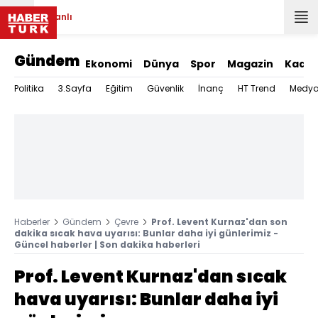
Canlı
Gündem
Ekonomi
Dünya
Spor
Magazin
Kadın
Politika
3.Sayfa
Eğitim
Güvenlik
İnanç
HT Trend
Medy
Haberler
Gündem
Çevre
Prof. Levent Kurnaz'dan son
dakika sıcak hava uyarısı: Bunlar daha iyi günlerimiz -
Güncel haberler | Son dakika haberleri
Prof. Levent Kurnaz'dan sıcak
hava uyarısı: Bunlar daha iyi