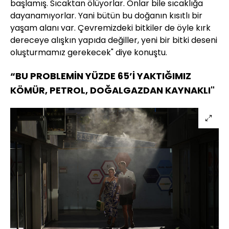
başlamış. Sıcaktan ölüyorlar. Onlar bile sıcaklığa
dayanamıyorlar. Yani bütün bu doğanın kısıtlı bir
yaşam alanı var. Çevremizdeki bitkiler de öyle kırk
dereceye alışkın yapıda değiller, yeni bir bitki deseni
oluşturmamız gerekecek" diye konuştu.
“BU PROBLEMİN YÜZDE 65’İ YAKTIĞIMIZ
KÖMÜR, PETROL, DOĞALGAZDAN KAYNAKLI"