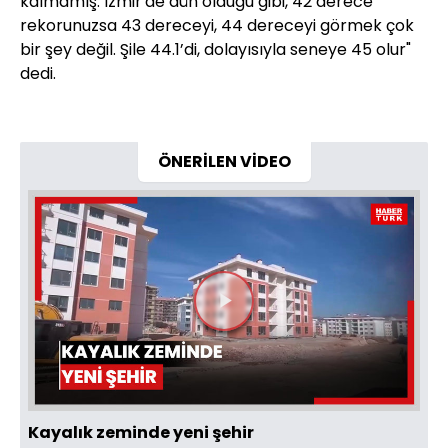
kalmamış. İzmir'de dün olduğu gibi, 42 derece
rekorunuzsa 43 dereceyi, 44 dereceyi görmek çok
bir şey değil. Şile 44.1’di, dolayısıyla seneye 45 olur"
dedi.
ÖNERİLEN VİDEO
Videoyu
Oynat
Kayalık zeminde yeni şehir