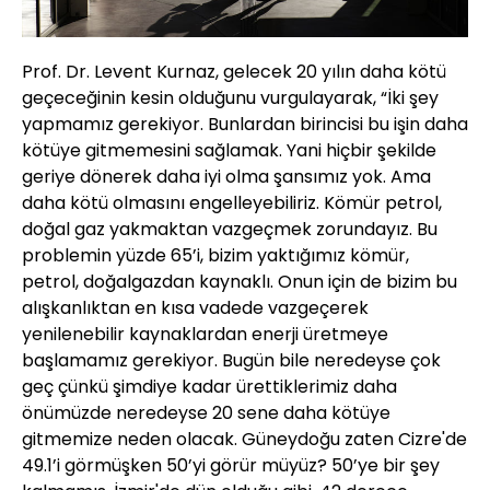
Prof. Dr. Levent Kurnaz, gelecek 20 yılın daha kötü
geçeceğinin kesin olduğunu vurgulayarak, “İki şey
yapmamız gerekiyor. Bunlardan birincisi bu işin daha
kötüye gitmemesini sağlamak. Yani hiçbir şekilde
geriye dönerek daha iyi olma şansımız yok. Ama
daha kötü olmasını engelleyebiliriz. Kömür petrol,
doğal gaz yakmaktan vazgeçmek zorundayız. Bu
problemin yüzde 65’i, bizim yaktığımız kömür,
petrol, doğalgazdan kaynaklı. Onun için de bizim bu
alışkanlıktan en kısa vadede vazgeçerek
yenilenebilir kaynaklardan enerji üretmeye
başlamamız gerekiyor. Bugün bile neredeyse çok
geç çünkü şimdiye kadar ürettiklerimiz daha
önümüzde neredeyse 20 sene daha kötüye
gitmemize neden olacak. Güneydoğu zaten Cizre'de
49.1’i görmüşken 50’yi görür müyüz? 50’ye bir şey