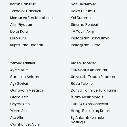
Kadın Haberleri
Son Depremler
Teknoloji Haberleri
Hava Durumu
Memur ve Emekli Haberleri
Yol Durumu
Altın Fiyatları
Sinema Rehberi
Dolar Kuru
TV Yayın Akışı
Euro Kuru
Instagram Dondurma
Kripto Para Fiyatları
Instagram Silme
Yemek Tarifleri
Video Haberler
Ayetel Kürsi
TDK Sözlük Anlamları
Saatlerin Anlamı
Üniversite Taban Puanları
Aşk Sözleri
Rüya Tabirleri
Günaydın Mesajları
Dünya Tarihi ve Türk Tarihi
Gram Altın
İslam Ansiklopedisi
Çeyrek Altın
TÜBİTAK Ansiklopedisi
Yarım Altın
Hangi Besin Kaç Kalori
Ata Altın
Eş Anlamlı Kelimeler
Sözlüğü
Cumhuriyet Altını