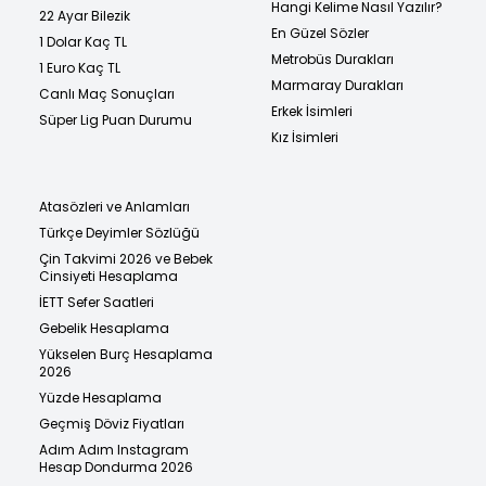
Hangi Kelime Nasıl Yazılır?
22 Ayar Bilezik
En Güzel Sözler
1 Dolar Kaç TL
Metrobüs Durakları
1 Euro Kaç TL
Marmaray Durakları
Canlı Maç Sonuçları
Erkek İsimleri
Süper Lig Puan Durumu
Kız İsimleri
Atasözleri ve Anlamları
Türkçe Deyimler Sözlüğü
Çin Takvimi 2026 ve Bebek
Cinsiyeti Hesaplama
İETT Sefer Saatleri
Gebelik Hesaplama
Yükselen Burç Hesaplama
2026
Yüzde Hesaplama
Geçmiş Döviz Fiyatları
Adım Adım Instagram
Hesap Dondurma 2026