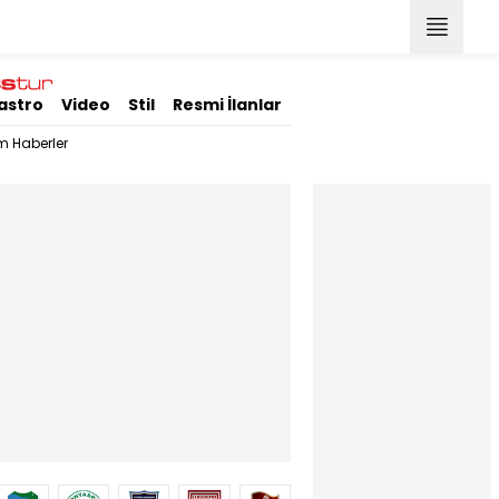
astro
Video
Stil
Resmi İlanlar
m Haberler