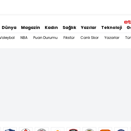
Dünya
Magazin
Kadın
Sağlık
Yazılar
Teknoloji
G
Voleybol
NBA
Puan Durumu
Fikstür
Canlı Skor
Yazarlar
Tü