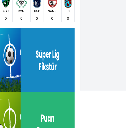
KOC
KON
İBFK
SAMS
TS
0
0
0
0
0