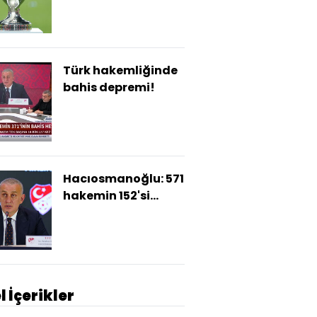
Türk hakemliğinde
bahis depremi!
Hacıosmanoğlu: 571
hakemin 152'si
bahis oynuyor!
l İçerikler