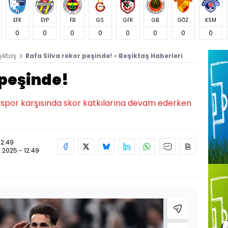
EFK
EYP
FB
GS
GFK
GB
GÖZ
KSM
0
0
0
0
0
0
0
0
şiktaş
Rafa Silva rekor peşinde! - Beşiktaş Haberleri
 peşinde!
tayspor karşısında skor katkılarına devam ederken
12:49
.2025 - 12:49