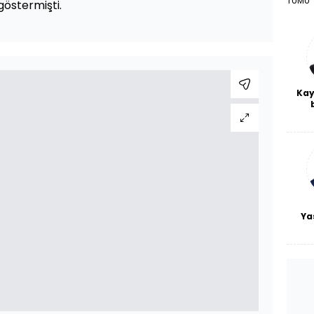
TÜMÜ
göstermişti.
Kay
De
haf
a
bl
Ya