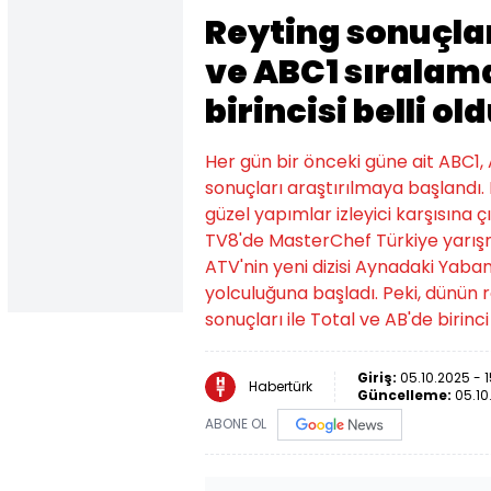
Reyting sonuçlar
ve ABC1 sıralama
birincisi belli ol
Her gün bir önceki güne ait ABC1, 
sonuçları araştırılmaya başlandı
güzel yapımlar izleyici karşısına 
TV8'de MasterChef Türkiye yarışmas
ATV'nin yeni dizisi Aynadaki Yaban
yolculuğuna başladı. Peki, dünün r
sonuçları ile Total ve AB'de birinci
Giriş:
05.10.2025 - 
Habertürk
Güncelleme:
05.10
ABONE OL