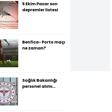
5 Ekim Pazar son
depremler listesi
Benfica- Porto maçı
ne zaman?
Sağlık Bakanlığı
personel alımı
sonuçları ne zaman
açıklanacak?