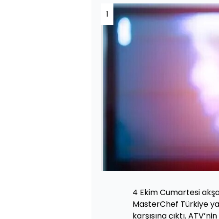
1
4 Ekim Cumartesi akşam
MasterChef Türkiye yar
karşısına çıktı. ATV’nin