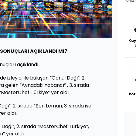
TÜMÜ
Kay
De
 SONUÇLARI AÇIKLANDI MI?
haf
a
uçları açıklandı.
bl
de izleyici ile buluşan “Gönül Dağı”, 2.
a gelen “Aynadaki Yabancı” , 3. sırada
“MasterChef Türkiye” yer aldı.
kor
ağı”, 2. sırada “Ben Leman, 3. sırada ise
er aldı.
 Dağı”, 2. sırada “MasterChef Türkiye”,
” yer aldı.