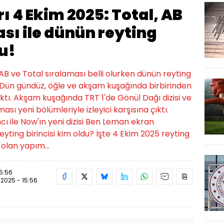
ı 4 Ekim 2025: Total, AB
sı ile dünün reyting
du!
AB ve Total sıralaması belli olurken dünün reyting
. Dün gündüz, öğle ve akşam kuşağında birbirinden
çıktı. Akşam kuşağında TRT 1'de Gönül Dağı dizisi ve
ı yeni bölümleriyle izleyici karşısına çıktı.
cı ile Now'ın yeni dizisi Ben Leman ekran
eyting birincisi kim oldu? İşte 4 Ekim 2025 reyting
 olan yapım...
15:56
.2025 - 15:56