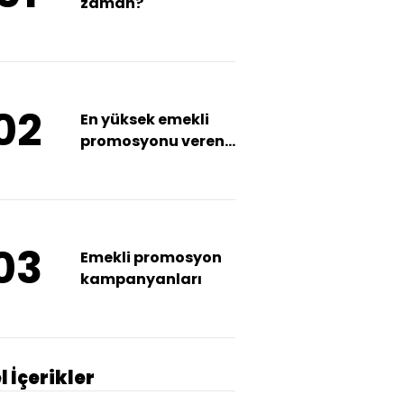
zaman?
02
En yüksek emekli
promosyonu veren
bankalar
03
Emekli promosyon
kampanyanları
l İçerikler