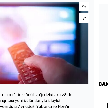
BA
ı TRT 1’de Gönül Dağı dizisi ve TV8’de
ışması yeni bölümleriyle izleyici
 yeni dizisi Aynadaki Yabancı ile Now’ın