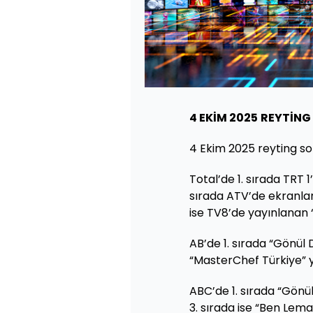
4 EKİM 2025
REYTİNG
4 Ekim 2025 reyting son
Total’de 1. sırada TRT 1’
sırada ATV’de ekranlar
ise TV8’de yayınlanan 
AB’de 1. sırada “Gönül D
“MasterChef Türkiye” y
ABC’de 1. sırada “Gönül
3. sırada ise “Ben Leman