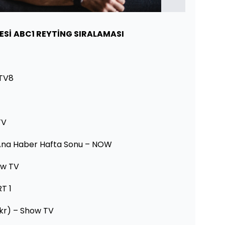
ESİ
ABC1 REYTİNG SIRALAMASI
 TV8
TV
na Haber Hafta Sonu – NOW
ow TV
T 1
kr) – Show TV