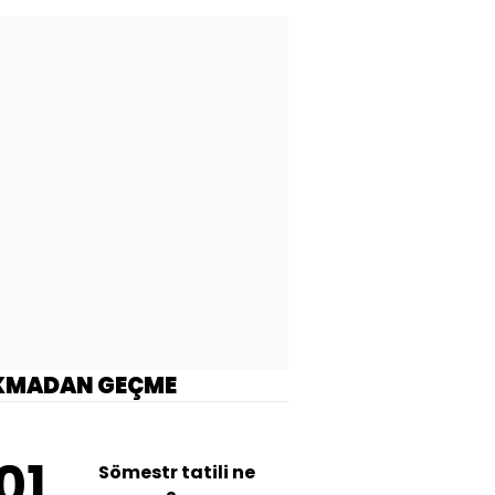
KMADAN GEÇME
01
Sömestr tatili ne