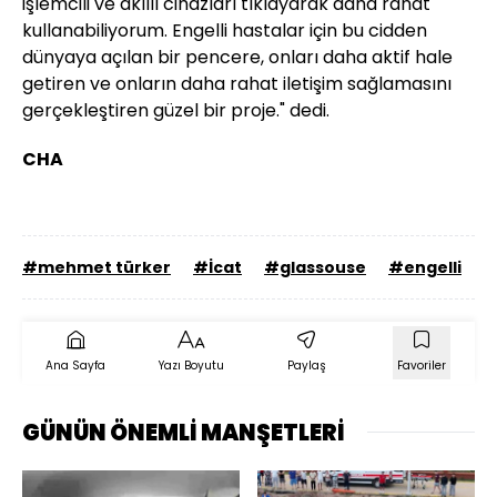
işlemcili ve akıllı cihazları tıklayarak daha rahat
kullanabiliyorum. Engelli hastalar için bu cidden
dünyaya açılan bir pencere, onları daha aktif hale
getiren ve onların daha rahat iletişim sağlamasını
gerçekleştiren güzel bir proje." dedi.
CHA
#mehmet türker
#İcat
#glassouse
#engelli
#
Ana Sayfa
Yazı Boyutu
Paylaş
Favoriler
GÜNÜN ÖNEMLİ MANŞETLERİ