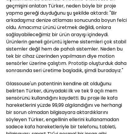
geçmişini anlatan Türker, neden böyle bir proje
yapma gereği duyduğunu şu şekilde aktardı: "Bir
arkadaşımız denize atlaması sonucunda boyun felci
oldu. Amacımız ürünü üretmek değildi, onlara
sağlayabileceğimiz bir ürün arayışı içindeydi.
Ürünlerin geneli görüntü işleme sistemleri çok stabil
sistemler değil hem de pahalı sistemler. Neden bu
tek bir cihaz üzerinden yapılmasın diye motion
sensörler üzerine çalıştım. Prototip oluşturduk daha
sonrasında seri üretime başladık, şimdi buradayız."
Glassouse'un patentinin kendine ait olduğunu
belirten Türker, dünyadaki ilk ve tek 9 açılı mem
sensörünü kullandığını kaydetti. Bu proje ile kafa
hareketlerini yüzde 99,99 algılandığını ve herhangi
bir sorun olmadan bilgisayara aktardıklarını
söyleyen Türker, engellinin ellerini kullanamadan
sadece kafa hareketleriyle bir telefonu, tableti,
bilgisayarı, smart TV'yi normal bir insan gibi