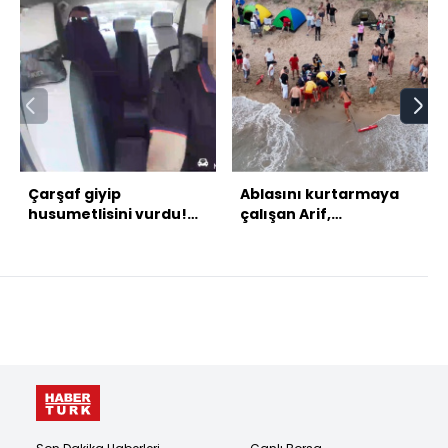
Çarşaf giyip
Ablasını kurtarmaya
husumetlisini vurdu!
çalışan Arif,
Takside kelepçe!
kurtarılamadı