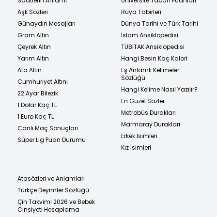
Saatlerin Anlamı
Üniversite Taban Puanları
Aşk Sözleri
Rüya Tabirleri
Günaydın Mesajları
Dünya Tarihi ve Türk Tarihi
Gram Altın
İslam Ansiklopedisi
Çeyrek Altın
TÜBİTAK Ansiklopedisi
Yarım Altın
Hangi Besin Kaç Kalori
Ata Altın
Eş Anlamlı Kelimeler
Sözlüğü
Cumhuriyet Altını
Hangi Kelime Nasıl Yazılır?
22 Ayar Bilezik
En Güzel Sözler
1 Dolar Kaç TL
Metrobüs Durakları
1 Euro Kaç TL
Marmaray Durakları
Canlı Maç Sonuçları
Erkek İsimleri
Süper Lig Puan Durumu
Kız İsimleri
Atasözleri ve Anlamları
Türkçe Deyimler Sözlüğü
Çin Takvimi 2026 ve Bebek
Cinsiyeti Hesaplama