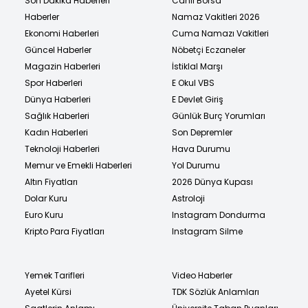
Son Dakika Haberleri
Canlı Borsa
Haberler
Namaz Vakitleri 2026
Ekonomi Haberleri
Cuma Namazı Vakitleri
Güncel Haberler
Nöbetçi Eczaneler
Magazin Haberleri
İstiklal Marşı
Spor Haberleri
E Okul VBS
Dünya Haberleri
E Devlet Giriş
Sağlık Haberleri
Günlük Burç Yorumları
Kadın Haberleri
Son Depremler
Teknoloji Haberleri
Hava Durumu
Memur ve Emekli Haberleri
Yol Durumu
Altın Fiyatları
2026 Dünya Kupası
Dolar Kuru
Astroloji
Euro Kuru
Instagram Dondurma
Kripto Para Fiyatları
Instagram Silme
Yemek Tarifleri
Video Haberler
Ayetel Kürsi
TDK Sözlük Anlamları