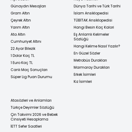
Günaydın Mesajları
Dünya Tarihi ve Türk Tarihi
Gram Altın
İslam Ansiklopedisi
Çeyrek Altın
TÜBİTAK Ansiklopedisi
Yarım Altın
Hangi Besin Kaç Kalori
Ata Altın
Eş Anlamlı Kelimeler
Sözlüğü
Cumhuriyet Altını
Hangi Kelime Nasıl Yazılır?
22 Ayar Bilezik
En Güzel Sözler
1 Dolar Kaç TL
Metrobüs Durakları
1 Euro Kaç TL
Marmaray Durakları
Canlı Maç Sonuçları
Erkek İsimleri
Süper Lig Puan Durumu
Kız İsimleri
Atasözleri ve Anlamları
Türkçe Deyimler Sözlüğü
Çin Takvimi 2026 ve Bebek
Cinsiyeti Hesaplama
İETT Sefer Saatleri