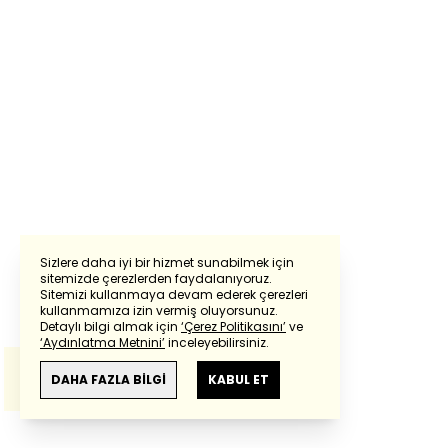
Sizlere daha iyi bir hizmet sunabilmek için
sitemizde çerezlerden faydalanıyoruz.
Sitemizi kullanmaya devam ederek çerezleri
Powered by
Translate
kullanmamıza izin vermiş oluyorsunuz.
Detaylı bilgi almak için
‘Çerez Politikasını’
ve
‘Aydınlatma Metnini’
inceleyebilirsiniz.
Bu çeviride
Google Translete
kullanılmıştır.
Anlam ve çeviri hatalarından
haberturk.com
DAHA FAZLA BİLGİ
KABUL ET
sorumlu değildir.