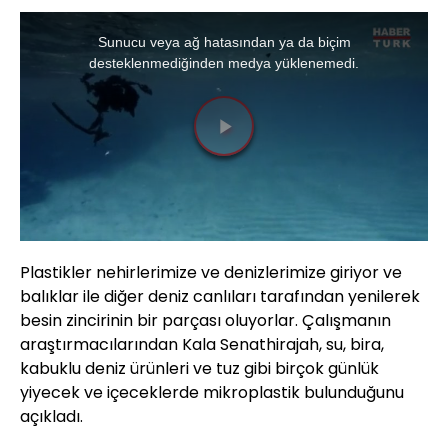
This
is
a
Sunucu veya ağ hatasından ya da biçim
modal
window.
desteklenmediğinden medya yüklenemedi.
Videoyu
Oynat
Plastikler nehirlerimize ve denizlerimize giriyor ve
balıklar ile diğer deniz canlıları tarafından yenilerek
besin zincirinin bir parçası oluyorlar. Çalışmanın
araştırmacılarından Kala Senathirajah, su, bira,
kabuklu deniz ürünleri ve tuz gibi birçok günlük
yiyecek ve içeceklerde mikroplastik bulunduğunu
açıkladı.