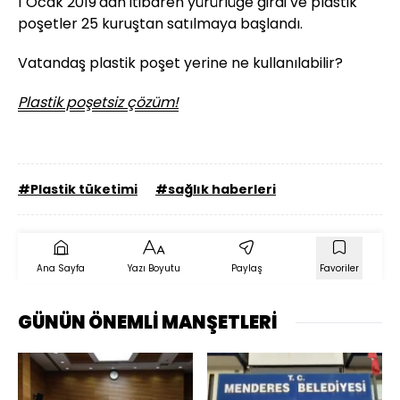
1 Ocak 2019'dan itibaren yürürlüğe girdi ve plastik
poşetler 25 kuruştan satılmaya başlandı.
Vatandaş plastik poşet yerine ne kullanılabilir?
Plastik poşetsiz çözüm!
#Plastik tüketimi
#sağlık haberleri
Ana Sayfa
Yazı Boyutu
Paylaş
Favoriler
GÜNÜN ÖNEMLİ MANŞETLERİ