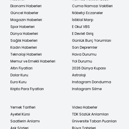
Ekonomi Haberleri
Cuma Namazı Vakitleri
Güncel Haberler
Nöbetçi Eczaneler
Magazin Haberleri
İstiklal Marşı
Spor Haberleri
E Okul VBS
Dünya Haberleri
E Devlet Giriş
Sağlık Haberleri
Günlük Burç Yorumları
Kadın Haberleri
Son Depremler
Teknoloji Haberleri
Hava Durumu
Memur ve Emekli Haberleri
Yol Durumu
Altın Fiyatları
2026 Dünya Kupası
Dolar Kuru
Astroloji
Euro Kuru
Instagram Dondurma
Kripto Para Fiyatları
Instagram Silme
Yemek Tarifleri
Video Haberler
Ayetel Kürsi
TDK Sözlük Anlamları
Saatlerin Anlamı
Üniversite Taban Puanları
Aşk Sözleri
Rüya Tabirleri