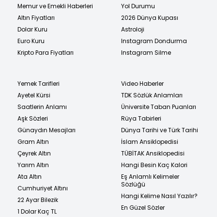
Memur ve Emekli Haberleri
Yol Durumu
Altın Fiyatları
2026 Dünya Kupası
Dolar Kuru
Astroloji
Euro Kuru
Instagram Dondurma
Kripto Para Fiyatları
Instagram Silme
Yemek Tarifleri
Video Haberler
Ayetel Kürsi
TDK Sözlük Anlamları
Saatlerin Anlamı
Üniversite Taban Puanları
Aşk Sözleri
Rüya Tabirleri
Günaydın Mesajları
Dünya Tarihi ve Türk Tarihi
Gram Altın
İslam Ansiklopedisi
Çeyrek Altın
TÜBİTAK Ansiklopedisi
Yarım Altın
Hangi Besin Kaç Kalori
Ata Altın
Eş Anlamlı Kelimeler
Sözlüğü
Cumhuriyet Altını
Hangi Kelime Nasıl Yazılır?
22 Ayar Bilezik
En Güzel Sözler
1 Dolar Kaç TL