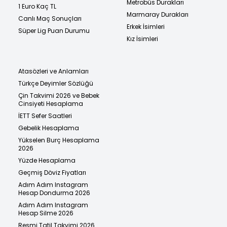
Metrobüs Durakları
1 Euro Kaç TL
Marmaray Durakları
Canlı Maç Sonuçları
Erkek İsimleri
Süper Lig Puan Durumu
Kız İsimleri
Atasözleri ve Anlamları
Türkçe Deyimler Sözlüğü
Çin Takvimi 2026 ve Bebek
Cinsiyeti Hesaplama
İETT Sefer Saatleri
Gebelik Hesaplama
Yükselen Burç Hesaplama
2026
Yüzde Hesaplama
Geçmiş Döviz Fiyatları
Adım Adım Instagram
Hesap Dondurma 2026
Adım Adım Instagram
Hesap Silme 2026
Resmi Tatil Takvimi 2026