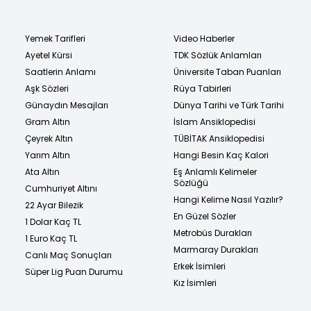
Yemek Tarifleri
Video Haberler
Ayetel Kürsi
TDK Sözlük Anlamları
Saatlerin Anlamı
Üniversite Taban Puanları
Aşk Sözleri
Rüya Tabirleri
Günaydın Mesajları
Dünya Tarihi ve Türk Tarihi
Gram Altın
İslam Ansiklopedisi
Çeyrek Altın
TÜBİTAK Ansiklopedisi
Yarım Altın
Hangi Besin Kaç Kalori
Ata Altın
Eş Anlamlı Kelimeler
Sözlüğü
Cumhuriyet Altını
Hangi Kelime Nasıl Yazılır?
22 Ayar Bilezik
En Güzel Sözler
1 Dolar Kaç TL
Metrobüs Durakları
1 Euro Kaç TL
Marmaray Durakları
Canlı Maç Sonuçları
Erkek İsimleri
Süper Lig Puan Durumu
Kız İsimleri