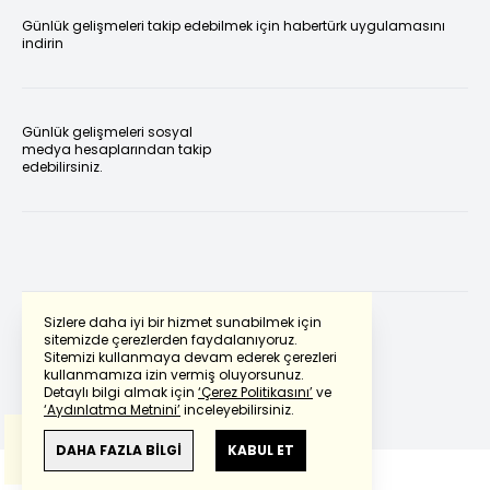
Günlük gelişmeleri takip edebilmek için habertürk uygulamasını
indirin
Günlük gelişmeleri sosyal
medya hesaplarından takip
edebilirsiniz.
Sizlere daha iyi bir hizmet sunabilmek için
sitemizde çerezlerden faydalanıyoruz.
Sitemizi kullanmaya devam ederek çerezleri
Powered by
Translate
kullanmamıza izin vermiş oluyorsunuz.
Detaylı bilgi almak için
‘Çerez Politikasını’
ve
‘Aydınlatma Metnini’
inceleyebilirsiniz.
Bu çeviride
Google Translete
kullanılmıştır.
Anlam ve çeviri hatalarından
haberturk.com
DAHA FAZLA BİLGİ
KABUL ET
sorumlu değildir.