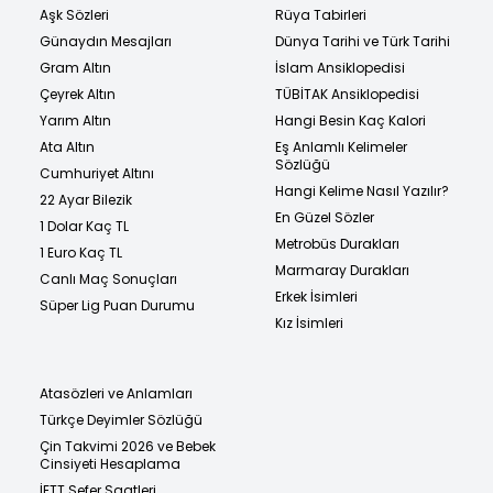
Aşk Sözleri
Rüya Tabirleri
Günaydın Mesajları
Dünya Tarihi ve Türk Tarihi
Gram Altın
İslam Ansiklopedisi
Çeyrek Altın
TÜBİTAK Ansiklopedisi
Yarım Altın
Hangi Besin Kaç Kalori
Ata Altın
Eş Anlamlı Kelimeler
Sözlüğü
Cumhuriyet Altını
Hangi Kelime Nasıl Yazılır?
22 Ayar Bilezik
En Güzel Sözler
1 Dolar Kaç TL
Metrobüs Durakları
1 Euro Kaç TL
Marmaray Durakları
Canlı Maç Sonuçları
Erkek İsimleri
Süper Lig Puan Durumu
Kız İsimleri
Atasözleri ve Anlamları
Türkçe Deyimler Sözlüğü
Çin Takvimi 2026 ve Bebek
Cinsiyeti Hesaplama
İETT Sefer Saatleri