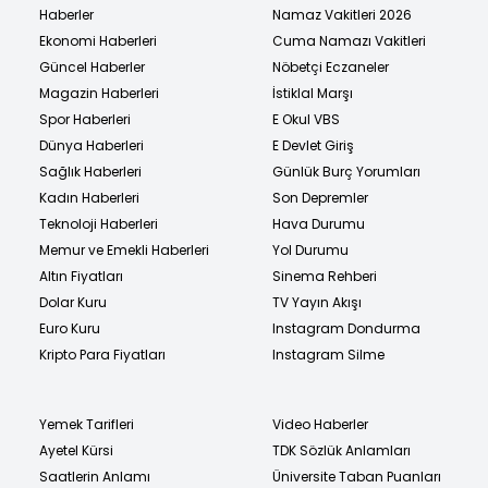
Haberler
Namaz Vakitleri 2026
Ekonomi Haberleri
Cuma Namazı Vakitleri
Güncel Haberler
Nöbetçi Eczaneler
Magazin Haberleri
İstiklal Marşı
Spor Haberleri
E Okul VBS
Dünya Haberleri
E Devlet Giriş
Sağlık Haberleri
Günlük Burç Yorumları
Kadın Haberleri
Son Depremler
Teknoloji Haberleri
Hava Durumu
Memur ve Emekli Haberleri
Yol Durumu
Altın Fiyatları
Sinema Rehberi
Dolar Kuru
TV Yayın Akışı
Euro Kuru
Instagram Dondurma
Kripto Para Fiyatları
Instagram Silme
Yemek Tarifleri
Video Haberler
Ayetel Kürsi
TDK Sözlük Anlamları
Saatlerin Anlamı
Üniversite Taban Puanları