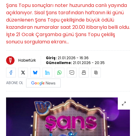
Şans Topu sonuçları noter huzurunda canlı yayında
açıklanıyor. Sisal Şans tarafından haftanın iki günü
düzenlenen Şans Topu çekilişinde büyük ödülü
kazandıran numaralar saat 20.00 itibarıyla belli oldu.
İşte 21 Ocak Çarşamba günü Şans Topu çekiliş
sonucu sorgulama ekranı...
Giriş:
21.01.2026 - 16:36
Habertürk
Güncelleme:
21.01.2026 - 20:35
ABONE OL