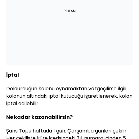
REKLAM
İptal
Doldurduğun kolonu oynamaktan vazgeçilirse ilgili
kolonun altındaki iptal kutucuğu işaretlenerek, kolon
iptal edilebilir.
Ne kadar kazanabilirsin?
Şans Topu haftada 1 gün: Çarşamba günleri çekilir.
Her çekilişte küre içerisindeki 34 numara içinden 5