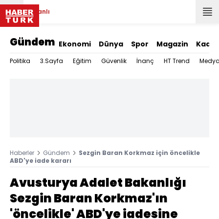
Canlı
Gündem
Ekonomi
Dünya
Spor
Magazin
Kadın
Politika
3.Sayfa
Eğitim
Güvenlik
İnanç
HT Trend
Medy
Haberler
Gündem
Sezgin Baran Korkmaz için öncelikle
ABD'ye iade kararı
Avusturya Adalet Bakanlığı
Sezgin Baran Korkmaz'ın
'öncelikle' ABD'ye iadesine