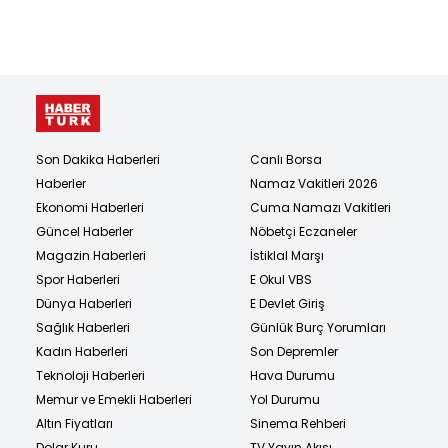
Son Dakika Haberleri
Canlı Borsa
Haberler
Namaz Vakitleri 2026
Ekonomi Haberleri
Cuma Namazı Vakitleri
Güncel Haberler
Nöbetçi Eczaneler
Magazin Haberleri
İstiklal Marşı
Spor Haberleri
E Okul VBS
Dünya Haberleri
E Devlet Giriş
Sağlık Haberleri
Günlük Burç Yorumları
Kadın Haberleri
Son Depremler
Teknoloji Haberleri
Hava Durumu
Memur ve Emekli Haberleri
Yol Durumu
Altın Fiyatları
Sinema Rehberi
Dolar Kuru
TV Yayın Akışı