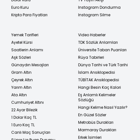
Euro Kuru
Instagram Dondurma
Kripto Para Fiyatları
Instagram Silme
Yemek Tarifleri
Video Haberler
Ayetel Kürsi
TDK Sözlük Anlamları
Saatlerin Anlamı
Üniversite Taban Puanları
Aşk Sözleri
Rüya Tabirleri
Günaydın Mesajları
Dünya Tarihi ve Türk Tarihi
Gram Altın
İslam Ansiklopedisi
Çeyrek Altın
TÜBİTAK Ansiklopedisi
Yarım Altın
Hangi Besin Kaç Kalori
Ata Altın
Eş Anlamlı Kelimeler
Sözlüğü
Cumhuriyet Altını
Hangi Kelime Nasıl Yazılır?
22 Ayar Bilezik
En Güzel Sözler
1 Dolar Kaç TL
Metrobüs Durakları
1 Euro Kaç TL
Marmaray Durakları
Canlı Maç Sonuçları
Erkek İsimleri
Süper Lig Puan Durumu