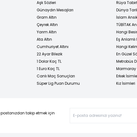
Aşk Sözleri
Rüya Tabirl
Günaydın Mesajları
Dünya Tarih
Gram Altın
İslam Ansi
Çeyrek Altın
TÜBİTAK An
Yarım Altın
Hangi Besi
Ata Altın
Eş Anlamlı 
Cumhuriyet Altını
Hangi Kelim
22 Ayar Bilezik
En Güzel Sö
1 Dolar Kaç TL
Metrobüs D
1 Euro Kaç TL
Marmaray D
Canlı Maç Sonuçları
Erkek İsimle
Süper Lig Puan Durumu
Kız İsimleri
-postanızdan takip etmek için