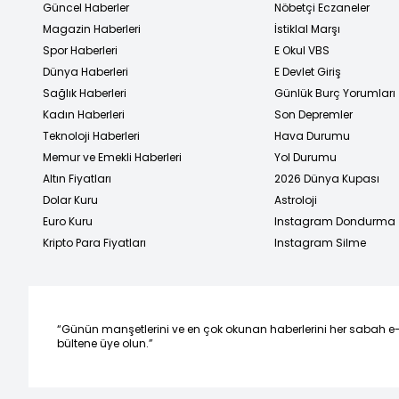
Güncel Haberler
Nöbetçi Eczaneler
Magazin Haberleri
İstiklal Marşı
Spor Haberleri
E Okul VBS
Dünya Haberleri
E Devlet Giriş
Sağlık Haberleri
Günlük Burç Yorumları
Kadın Haberleri
Son Depremler
Teknoloji Haberleri
Hava Durumu
Memur ve Emekli Haberleri
Yol Durumu
Altın Fiyatları
2026 Dünya Kupası
Dolar Kuru
Astroloji
Euro Kuru
Instagram Dondurma
Kripto Para Fiyatları
Instagram Silme
“Günün manşetlerini ve en çok okunan haberlerini her sabah e
bültene üye olun.”