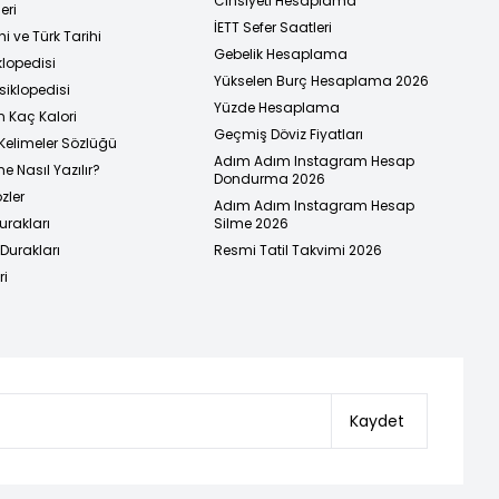
Cinsiyeti Hesaplama
eri
İETT Sefer Saatleri
i ve Türk Tarihi
Gebelik Hesaplama
klopedisi
Yükselen Burç Hesaplama 2026
siklopedisi
Yüzde Hesaplama
n Kaç Kalori
Geçmiş Döviz Fiyatları
Kelimeler Sözlüğü
Adım Adım Instagram Hesap
e Nasıl Yazılır?
Dondurma 2026
zler
Adım Adım Instagram Hesap
urakları
Silme 2026
urakları
Resmi Tatil Takvimi 2026
ri
Kaydet