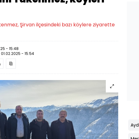
kenmez, Şirvan ilçesindeki bazı köylere ziyarette
025 - 15:48
:
01.02.2025 - 15:54
Ayd
Mer