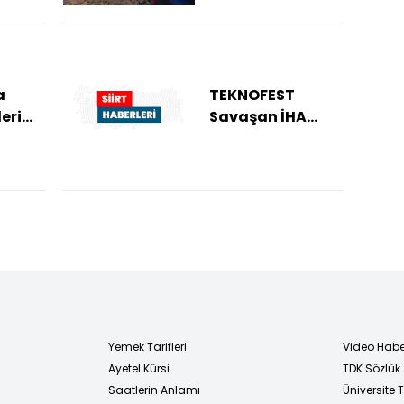
a
TEKNOFEST
leri
Savaşan İHA
nları
Yarışması Siirt'te
düzenlenecek
Yemek Tarifleri
Video Habe
Ayetel Kürsi
TDK Sözlük
i
Saatlerin Anlamı
Üniversite