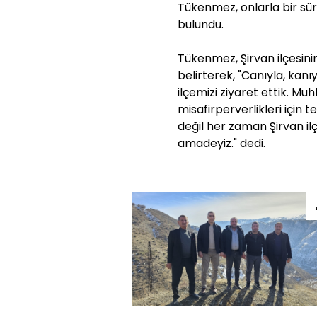
Tükenmez, onlarla bir sür
bulundu.
Tükenmez, Şirvan ilçesini
belirterek, "Canıyla, kanı
ilçemizi ziyaret ettik. Mu
misafirperverlikleri için
değil her zaman Şirvan il
amadeyiz." dedi.