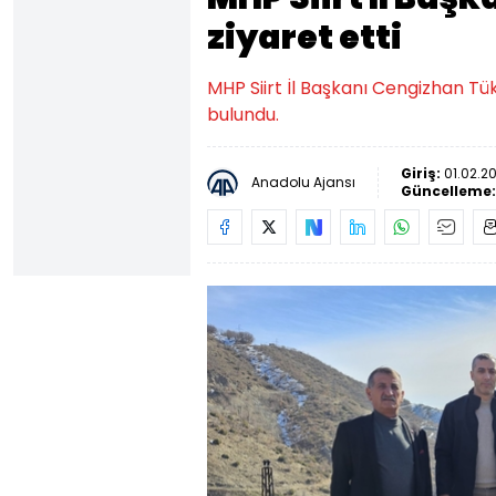
ziyaret etti
MHP Siirt İl Başkanı Cengizhan Tü
bulundu.
Giriş:
01.02.2
Anadolu Ajansı
Güncelleme