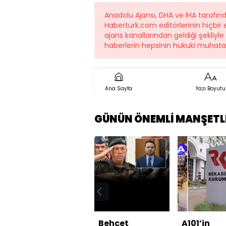
Anadolu Ajansı, DHA ve İHA tarafın
Haberturk.com editörlerinin hiçbi
ajans kanallarından geldiği şekliyle
haberlerin hepsinin hukuki muhatab
Ana Sayfa
Yazı Boyutu
GÜNÜN ÖNEMLİ MANŞETL
Behçet
A101’in