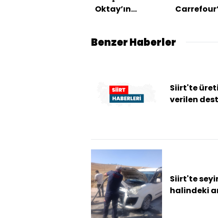
Oktay’ın
Carrefour
ailesiyle
devralma
görüştü
koşullu izi
Benzer Haberler
Siirt'te üret
verilen des
bal üretimi
artırdı
Siirt'te seyi
halindeki a
alev topun
döndü