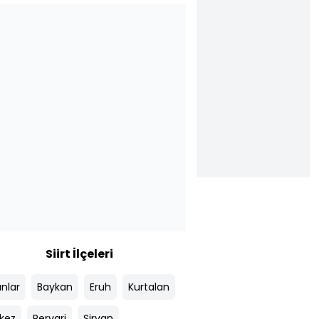
Siirt İlçeleri
ınlar
Baykan
Eruh
Kurtalan
kez
Pervari
Şirvan