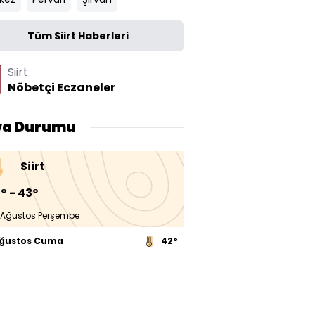
Tüm Siirt Haberleri
Siirt
Nöbetçi Eczaneler
va Durumu
Siirt
° - 43°
 Ağustos Perşembe
Ağustos Cuma
42°