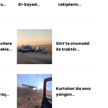
’u
El-Sayed
rakiplerin
açılı
sına
seçimi ABD'de
canına okur"
zinci
n
kırılma yaratır
çözü
mı?
icilere
Siirt'te otomobil
tekler
ile traktör
ni
çarpıştı: 2 yaralı
r
Kurtalan'da anız
raç
yangını
a
bahçelere sıçradı