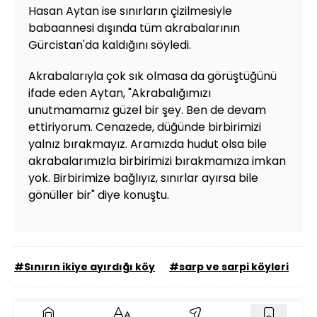
Hasan Aytan ise sınırların çizilmesiyle
babaannesi dışında tüm akrabalarının
Gürcistan'da kaldığını söyledi.
Akrabalarıyla çok sık olmasa da görüştüğünü
ifade eden Aytan, "Akrabalığımızı
unutmamamız güzel bir şey. Ben de devam
ettiriyorum. Cenazede, düğünde birbirimizi
yalnız bırakmayız. Aramızda hudut olsa bile
akrabalarımızla birbirimizi bırakmamıza imkan
yok. Birbirimize bağlıyız, sınırlar ayırsa bile
gönüller bir" diye konuştu.
#Sınırın ikiye ayırdığı köy
#sarp ve sarpi köyleri
#G