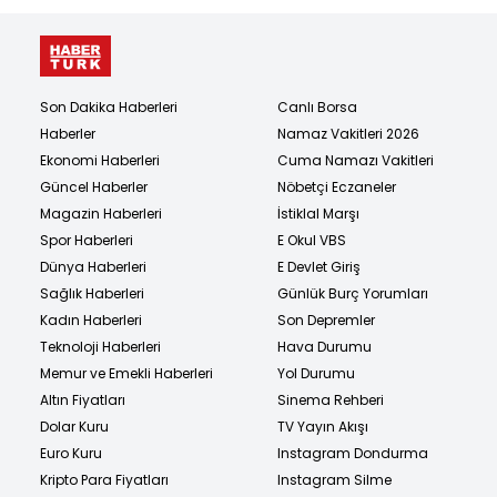
Son Dakika Haberleri
Canlı Borsa
Haberler
Namaz Vakitleri 2026
Ekonomi Haberleri
Cuma Namazı Vakitleri
Güncel Haberler
Nöbetçi Eczaneler
Magazin Haberleri
İstiklal Marşı
Spor Haberleri
E Okul VBS
Dünya Haberleri
E Devlet Giriş
Sağlık Haberleri
Günlük Burç Yorumları
Kadın Haberleri
Son Depremler
Teknoloji Haberleri
Hava Durumu
Memur ve Emekli Haberleri
Yol Durumu
Altın Fiyatları
Sinema Rehberi
Dolar Kuru
TV Yayın Akışı
Euro Kuru
Instagram Dondurma
Kripto Para Fiyatları
Instagram Silme