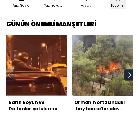
Ana Sayfa
Yazı Boyutu
Paylaş
Favoriler
GÜNÜN ÖNEMLİ MANŞETLERİ
Barın Boyun ve
Ormanın ortasındaki
Daltonlar çetelerine
'tiny house'lar alev
iddianame!
aldı!