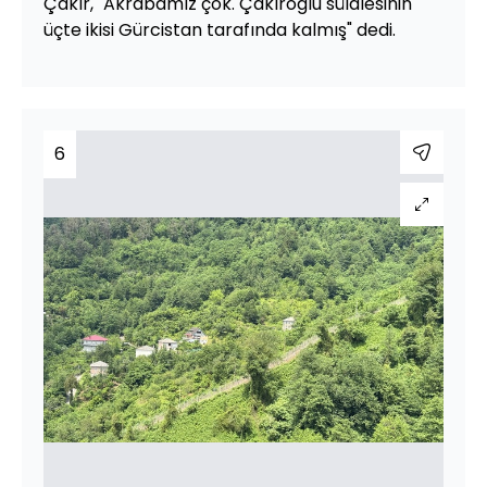
Çakır, "Akrabamız çok. Çakıroğlu sülalesinin
üçte ikisi Gürcistan tarafında kalmış" dedi.
6