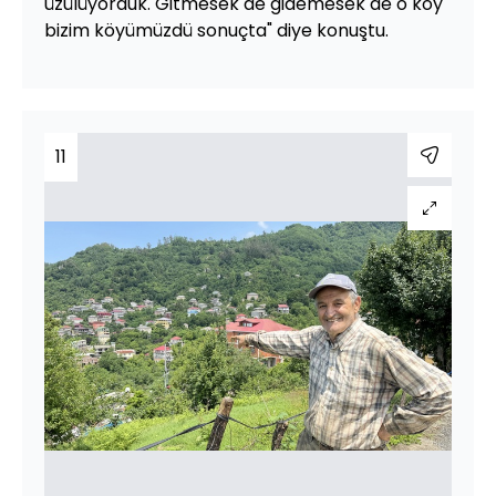
üzülüyorduk. Gitmesek de gidemesek de o köy
bizim köyümüzdü sonuçta" diye konuştu.
11