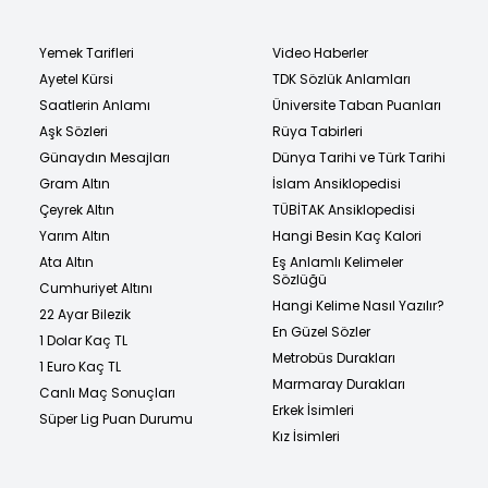
Yemek Tarifleri
Video Haberler
Ayetel Kürsi
TDK Sözlük Anlamları
Saatlerin Anlamı
Üniversite Taban Puanları
Aşk Sözleri
Rüya Tabirleri
Günaydın Mesajları
Dünya Tarihi ve Türk Tarihi
Gram Altın
İslam Ansiklopedisi
Çeyrek Altın
TÜBİTAK Ansiklopedisi
Yarım Altın
Hangi Besin Kaç Kalori
Ata Altın
Eş Anlamlı Kelimeler
Sözlüğü
Cumhuriyet Altını
Hangi Kelime Nasıl Yazılır?
22 Ayar Bilezik
En Güzel Sözler
1 Dolar Kaç TL
Metrobüs Durakları
1 Euro Kaç TL
Marmaray Durakları
Canlı Maç Sonuçları
Erkek İsimleri
Süper Lig Puan Durumu
Kız İsimleri