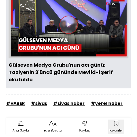
Videoyu
Oynat
Gülseven Medya Grubu'nun acı günü:
Taziyenin 3'üncü gününde Mevlid-i Şerif
okutuldu
#HABER
#sivas
#sivas haber
#yerel haber
Ana Sayfa
Yazı Boyutu
Paylaş
Favoriler