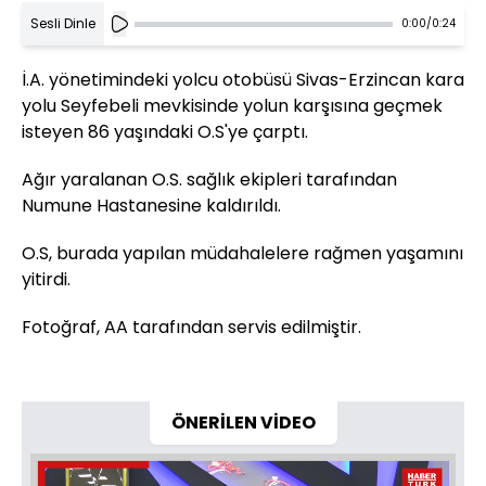
Sesli Dinle
0:00
/
0:24
İ.A. yönetimindeki yolcu otobüsü Sivas-Erzincan kara
yolu Seyfebeli mevkisinde yolun karşısına geçmek
isteyen 86 yaşındaki O.S'ye çarptı.
Ağır yaralanan O.S. sağlık ekipleri tarafından
Numune Hastanesine kaldırıldı.
O.S, burada yapılan müdahalelere rağmen yaşamını
yitirdi.
Fotoğraf, AA tarafından servis edilmiştir.
ÖNERİLEN VİDEO