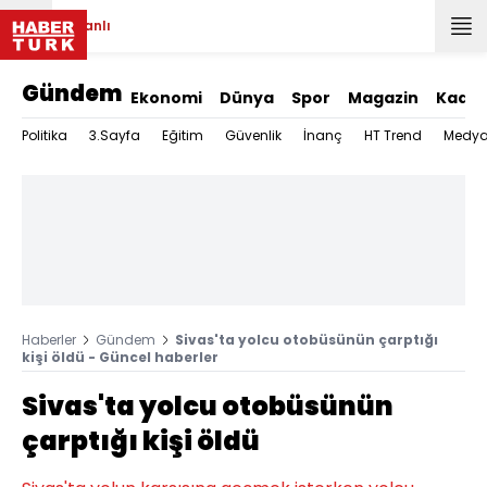
Canlı
Gündem
Ekonomi
Dünya
Spor
Magazin
Kadın
Politika
3.Sayfa
Eğitim
Güvenlik
İnanç
HT Trend
Medy
Haberler
Gündem
Sivas'ta yolcu otobüsünün çarptığı
kişi öldü - Güncel haberler
Sivas'ta yolcu otobüsünün
çarptığı kişi öldü