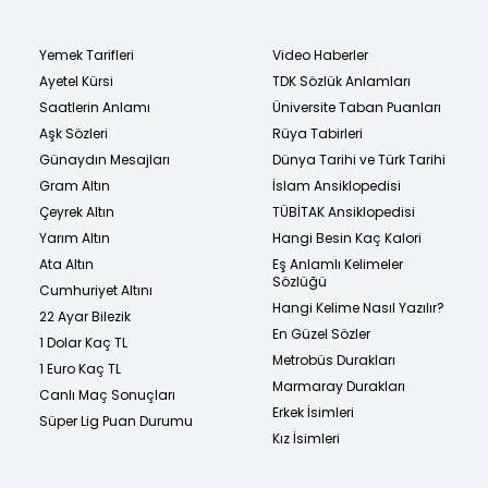
Yemek Tarifleri
Video Haberler
Ayetel Kürsi
TDK Sözlük Anlamları
Saatlerin Anlamı
Üniversite Taban Puanları
Aşk Sözleri
Rüya Tabirleri
Günaydın Mesajları
Dünya Tarihi ve Türk Tarihi
Gram Altın
İslam Ansiklopedisi
Çeyrek Altın
TÜBİTAK Ansiklopedisi
Yarım Altın
Hangi Besin Kaç Kalori
Ata Altın
Eş Anlamlı Kelimeler
Sözlüğü
Cumhuriyet Altını
Hangi Kelime Nasıl Yazılır?
22 Ayar Bilezik
En Güzel Sözler
1 Dolar Kaç TL
Metrobüs Durakları
1 Euro Kaç TL
Marmaray Durakları
Canlı Maç Sonuçları
Erkek İsimleri
Süper Lig Puan Durumu
Kız İsimleri