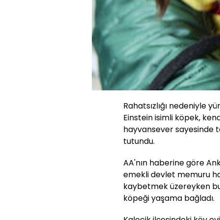
Rahatsızlığı nedeniyle y
Einstein isimli köpek, ken
hayvansever sayesinde te
tutundu.
AA'nın haberine göre An
emekli devlet memuru hay
kaybetmek üzereyken buldu
köpeği yaşama bağladı.
Kalecik ilçesindeki köy e