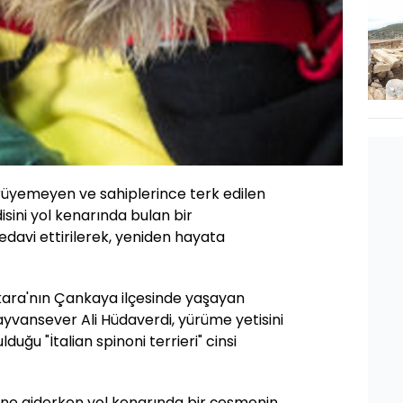
ürüyemeyen ve sahiplerince terk edilen
disini yol kenarında bulan bir
davi ettirilerek, yeniden hayata
kara'nın Çankaya ilçesinde yaşayan
vansever Ali Hüdaverdi, yürüme yetisini
ğu "İtalian spinoni terrieri" cinsi
vine giderken yol kenarında bir çeşmenin