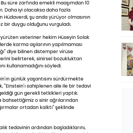
ü. Bu süre zarfında emekli maaşımdan 10
m. Daha iyi olacaksa daha fazla
n Hüdaverdi, şu anda yürüyor olmasının
mez bir duygu olduğunu vurguladı.
ni yürüten veteriner hekim Hüseyin Solak
klerde karma aşılarının yapılmaması
ğı" diye bilinen distemper virüse
erini belirterek, sinirsel bozukluktan
ını kullanamadığını söyledi.
ein'ın günlük yaşantısını sürdürmekte
 "Einstein'ı sahiplenen aile ile bir tedavi
eldiği gün gerekli tetkikleri yaptık.
bahsettiğimiz o sinir ağrılarından
ırmalar ortadan kalktı" şeklinde
lık tedavinin ardından başladıklarını,