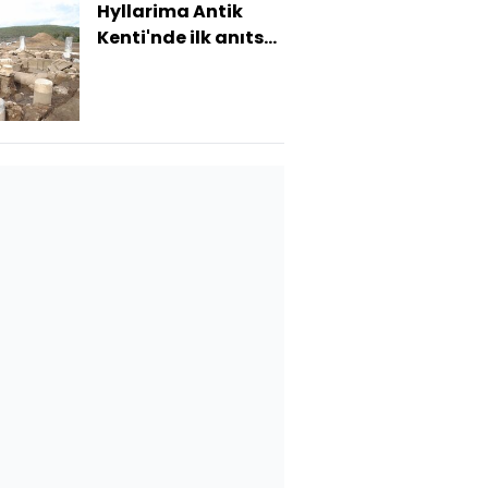
Hyllarima Antik
Kenti'nde ilk anıtsal
çeşme binası
bulundu