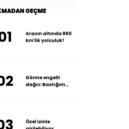
KMADAN GEÇME
01
Aracın altında 850
km'lik yolculuk!
02
Görme engelli
dağcı: Bastığım
yerleri tabanımla
görüyorum
03
Özel izinle
girilebiliyor...