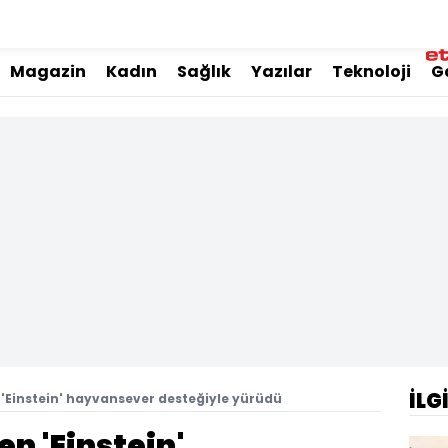
Magazin
Kadın
Sağlık
Yazılar
Teknoloji
G
İLG
 'Einstein' hayvansever desteğiyle yürüdü
en 'Einstein'