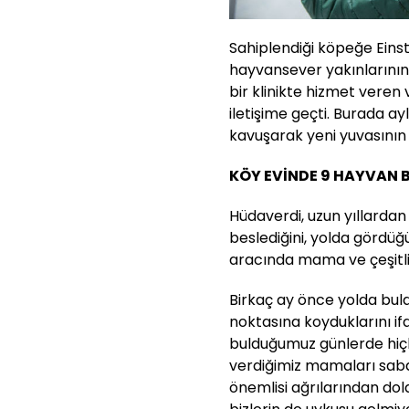
Sahiplendiği köpeğe Einst
hayvansever yakınlarının 
bir klinikte hizmet veren
iletişime geçti. Burada ay
kavuşarak yeni yuvasının 
KÖY EVİNDE 9 HAYVAN 
Hüdaverdi, uzun yıllardan
beslediğini, yolda gördüğ
aracında mama ve çeşitli
Birkaç ay önce yolda buld
noktasına koyduklarını if
bulduğumuz günlerde hiç
verdiğimiz mamaları saba
önemlisi ağrılarından d