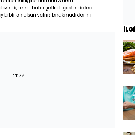
eriner kliniğine haftada 3 defa
Hüdaverdi, anne baba şefkati gösterdikleri
yla bir an olsun yalnız bırakmadıklarını
İLG
REKLAM