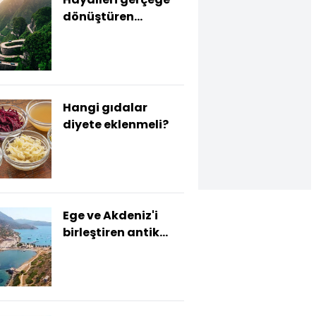
dönüştüren
rotalar!
Hangi gıdalar
diyete eklenmeli?
Ege ve Akdeniz'i
birleştiren antik
kent