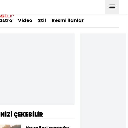
astro
Video
Stil
Resmi İlanlar
İNİZİ ÇEKEBİLİR
Hayalleri gerçeğe