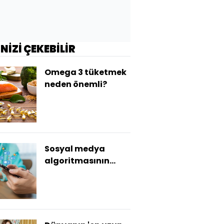
İNİZİ ÇEKEBİLİR
Omega 3 tüketmek
neden önemli?
Sosyal medya
algoritmasının
ardındaki gizem
ne?