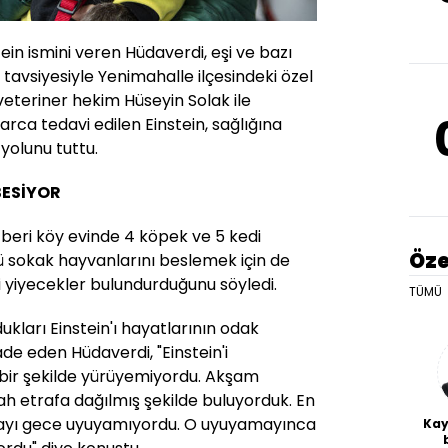
ein ismini veren Hüdaverdi, eşi ve bazı
tavsiyesiyle Yenimahalle ilçesindeki özel
 veteriner hekim Hüseyin Solak ile
larca tedavi edilen Einstein, sağlığına
yolunu tuttu.
BESİYOR
 beri köy evinde 4 köpek ve 5 kedi
Öze
ü sokak hayvanlarını beslemek için de
 yiyecekler bulundurduğunu söyledi.
TÜMÜ
ukları Einstein'ı hayatlarının odak
ade eden Hüdaverdi, "Einstein'i
bir şekilde yürüyemiyordu. Akşam
h etrafa dağılmış şekilde buluyorduk. En
olayı gece uyuyamıyordu. O uyuyamayınca
Kay