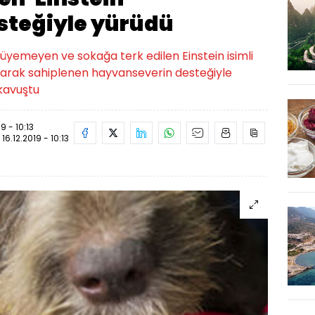
steğiyle yürüdü
üyemeyen ve sokağa terk edilen Einstein isimli
ularak sahiplenen hayvanseverin desteğiyle
 kavuştu
19 - 10:13
:
16.12.2019 - 10:13