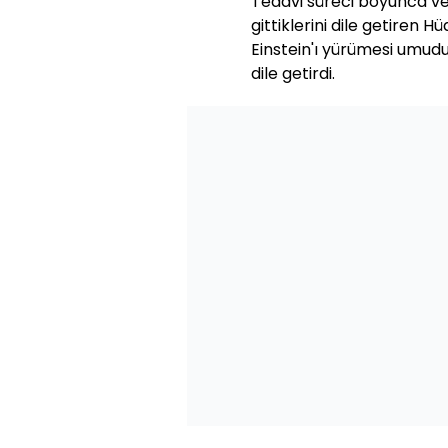
Tedavi süreci boyunca vet
gittiklerini dile getiren 
Einstein'ı yürümesi umudu
dile getirdi.