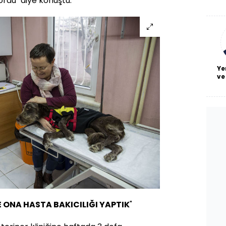
ordu" diye konuştu.
De
haf
a
bl
Ye
ve
 ONA HASTA BAKICILIĞI YAPTIK
"