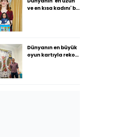
Dünyanın 'en uzun
ve en kısa kadını' bir
arada
Dünyanın en büyük
oyun kartıyla rekor
kırdı!