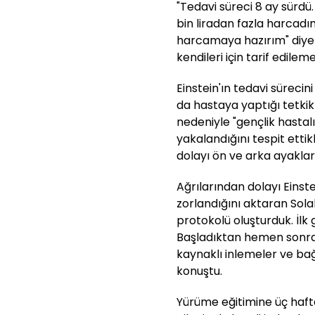
"Tedavi süreci 8 ay sürd
bin liradan fazla harcadı
harcamaya hazırım" diye
kendileri için tarif edile
Einstein'ın tedavi süreci
da hastaya yaptığı tetki
nedeniyle "gençlik hastalı
yakalandığını tespit ettikl
dolayı ön ve arka ayaklar
Ağrılarından dolayı Einst
zorlandığını aktaran Solak,
protokolü oluşturduk. İlk g
Başladıktan hemen sonra 
kaynaklı inlemeler ve bağ
konuştu.
Yürüme eğitimine üç hafta