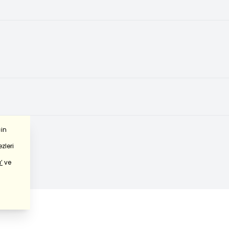
çin
zleri
’
ve