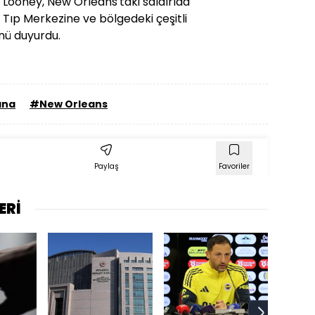
 Looney, New Orleans'taki saldırıda
 Tıp Merkezine ve bölgedeki çeşitli
nü duyurdu.
ana
#New Orleans
Paylaş
Favoriler
ERİ