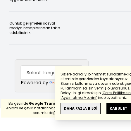
Günlük gelişmeleri sosyal
medya hesaplarından takip
edebilirsiniz.
Sizlere daha iyi bir hizmet sunabilmek i
sitemizde çerezlerden faydalanıyoruz.
Powered by
Translate
Sitemizi kullanmaya devam ederek çere
kullanmamıza izin vermiş oluyorsunuz.
Detaylı bilgi almak için
‘Çerez Politikasını
‘Aydınlatma Metnini’
inceleyebilirsiniz.
Bu çeviride
Google Translete
kullanılmıştır.
Anlam ve çeviri hatalarından
haberturk.com
DAHA FAZLA BİLGİ
KABUL ET
sorumlu değildir.