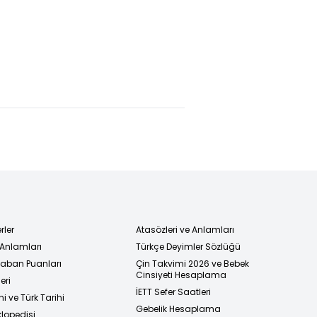
ksek pres
Cumhurbaşkanı
Gaziantep'te
ru
Erdoğan,
dört dörtlük
üttü!"
Starmer ile
Fenerbahçe!
bir araya
geldi
rler
Atasözleri ve Anlamları
 Anlamları
Türkçe Deyimler Sözlüğü
 Taban Puanları
Çin Takvimi 2026 ve Bebek
Cinsiyeti Hesaplama
eri
İETT Sefer Saatleri
i ve Türk Tarihi
Gebelik Hesaplama
klopedisi