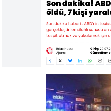
Son dakika! ABD’d
öldü, 7 kişi yara
Son dakika haberi... ABD'nin Loui
gerçekleştirilen silahlı sonucu en az
tespit etmek ve yakalamak için o
İhlas Haber
Giriş:
29.07.2
Ajansı
Güncelleme