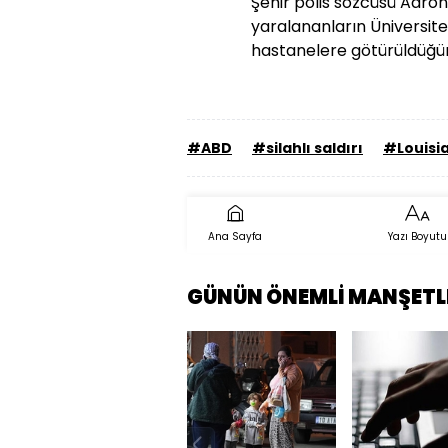
Şehir polis sözcüsü Aaron
yaralananların Üniversite
hastanelere götürüldüğü
#ABD
#silahlı saldırı
#Louisi
Ana Sayfa
Yazı Boyutu
GÜNÜN ÖNEMLİ MANŞETL