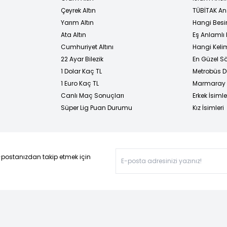
Çeyrek Altın
TÜBİTAK An
Yarım Altın
Hangi Besi
Ata Altın
Eş Anlamlı 
Cumhuriyet Altını
Hangi Kelim
22 Ayar Bilezik
En Güzel Sö
1 Dolar Kaç TL
Metrobüs D
1 Euro Kaç TL
Marmaray D
Canlı Maç Sonuçları
Erkek İsimle
Süper Lig Puan Durumu
Kız İsimleri
-postanızdan takip etmek için