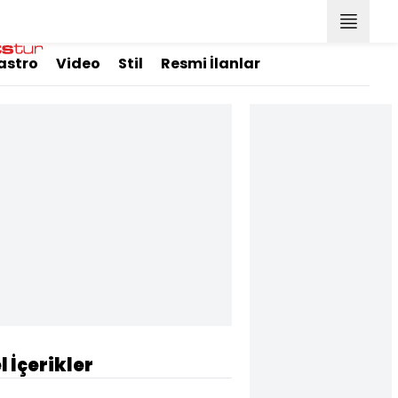
astro
Video
Stil
Resmi İlanlar
l İçerikler