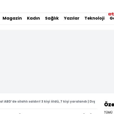
Magazin
Kadın
Sağlık
Yazılar
Teknoloji
G
! ABD’de silahlı saldırı! 3 kişi öldü, 7 kişi yaralandı | Dış
Öze
TÜMÜ