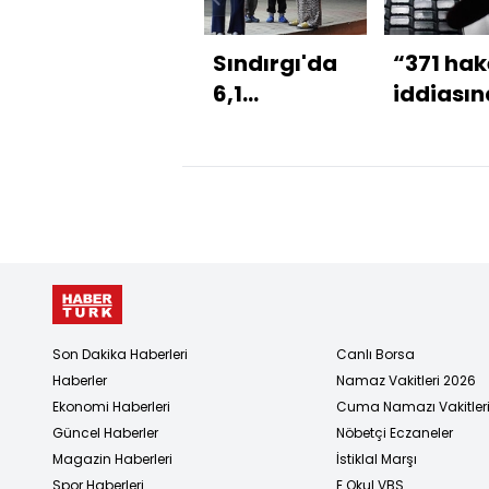
Sındırgı'da
“371 ha
6,1
iddiasın
büyüklüğünde
ilişkin
deprem
açıklam
Son Dakika Haberleri
Canlı Borsa
Haberler
Namaz Vakitleri 2026
Ekonomi Haberleri
Cuma Namazı Vakitler
Güncel Haberler
Nöbetçi Eczaneler
Magazin Haberleri
İstiklal Marşı
Spor Haberleri
E Okul VBS