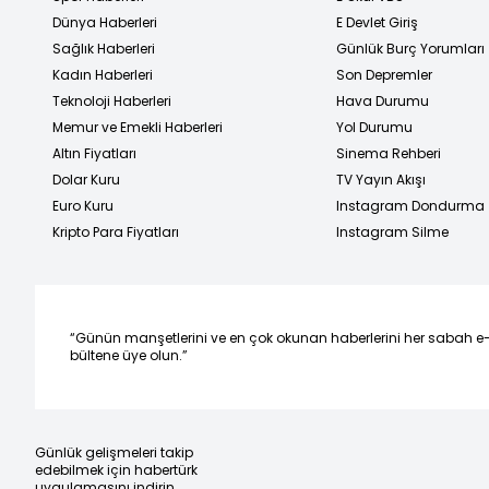
Dünya Haberleri
E Devlet Giriş
Sağlık Haberleri
Günlük Burç Yorumları
Kadın Haberleri
Son Depremler
Teknoloji Haberleri
Hava Durumu
Memur ve Emekli Haberleri
Yol Durumu
Altın Fiyatları
Sinema Rehberi
Dolar Kuru
TV Yayın Akışı
Euro Kuru
Instagram Dondurma
Kripto Para Fiyatları
Instagram Silme
“Günün manşetlerini ve en çok okunan haberlerini her sabah e
bültene üye olun.”
Günlük gelişmeleri takip
edebilmek için habertürk
uygulamasını indirin