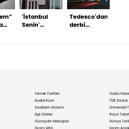
kem”
'İstanbul
Tedesco'dan
"Yü
a
Senin'
derbi
sko
operasyonunda
açıklaması!
büy
a
6 tutuklama
Yemek Tarifleri
Video Habe
Ayetel Kürsi
TDK Sözlük
i
Saatlerin Anlamı
Üniversite
Aşk Sözleri
Rüya Tabirl
Günaydın Mesajları
Dünya Tarih
Gram Altın
İslam Ansi