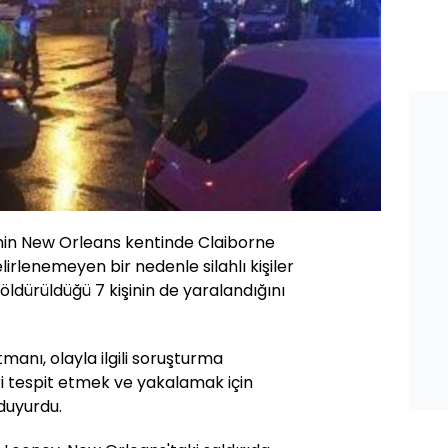
inin New Orleans kentinde Claiborne
irlenemeyen bir nedenle silahlı kişiler
 öldürüldüğü 7 kişinin de yaralandığını
anı, olayla ilgili soruşturma
ileri tespit etmek ve yakalamak için
duyurdu.