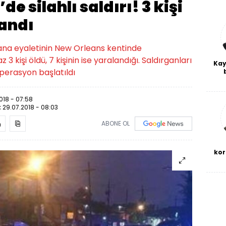
e silahlı saldırı! 3 kişi
landı
siana eyaletinin New Orleans kentinde
 3 kişi öldü, 7 kişinin ise yaralandığı. Saldırganları
Kay
perasyon başlatıldı
De
haf
a
018 - 07:58
bl
:
29.07.2018 - 08:03
ABONE OL
kor