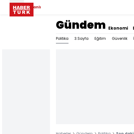
Canlı
Gündem
Ekonomi
Politika
3.Sayfa
Eğitim
Güvenlik
Haberler
Gündem
Politika
Son daki