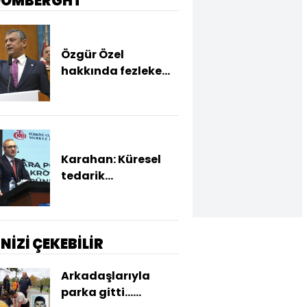
OOMBERGHT
Özgür Özel
hakkında fezleke
hazırlandı
Karahan: Küresel
tedarik
zincirlerindeki
yönlenmeyle
ihracatımız
hızlandı
İNİZİ ÇEKEBİLİR
Arkadaşlarıyla
parka gitti...