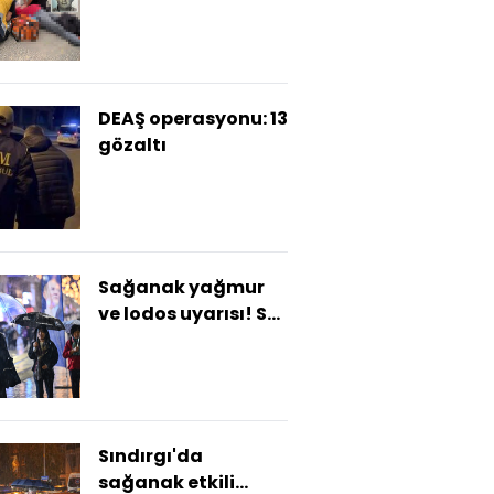
Öldüren yürüyüş!
DEAŞ operasyonu: 13
gözaltı
Sağanak yağmur
ve lodos uyarısı! Sel
alarmı verildi
Sındırgı'da
sağanak etkili