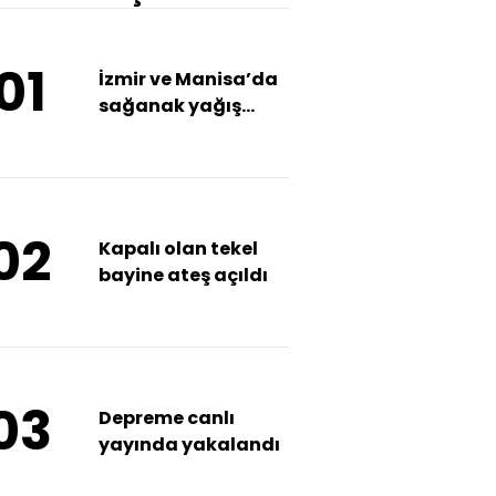
01
İzmir ve Manisa’da
sağanak yağış
etkili oldu
02
Kapalı olan tekel
bayine ateş açıldı
03
Depreme canlı
yayında yakalandı