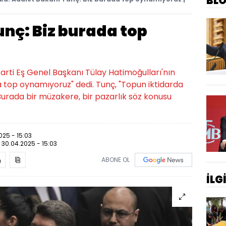
BL
nç: Biz burada top
rti Eş Genel Başkanı Tülay Hatimoğulları'nın
 top oynamıyoruz" dedi. Tunç, "Topun iktidarda
 Burada bir müzakere, bir pazarlık söz konusu
025 - 15:03
:
30.04.2025 - 15:03
ABONE OL
İLG