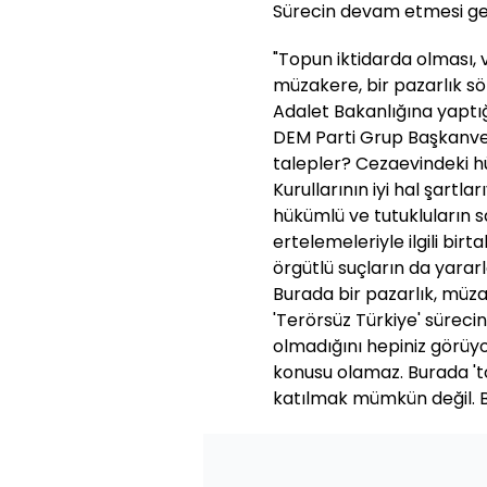
Sürecin devam etmesi gere
"Topun iktidarda olması, 
müzakere, bir pazarlık sö
Adalet Bakanlığına yaptı
DEM Parti Grup Başkanveki
talepler? Cezaevindeki h
Kurullarının iyi hal şartlar
hükümlü ve tutukluların sa
ertelemeleriyle ilgili bi
örgütlü suçların da yararl
Burada bir pazarlık, müza
'Terörsüz Türkiye' sürecin
olmadığını hepiniz görüyor
konusu olamaz. Burada 't
katılmak mümkün değil. B