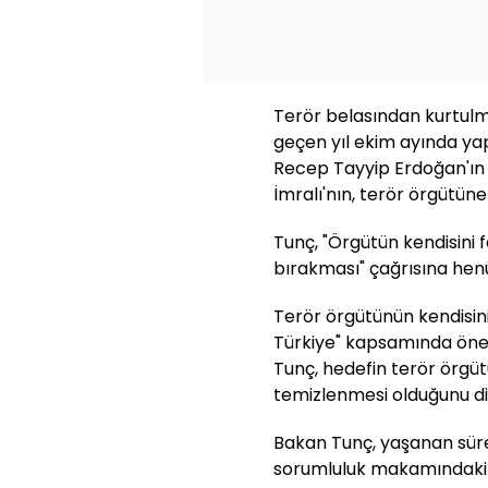
Terör belasından kurtulmak
geçen yıl ekim ayında y
Recep Tayyip Erdoğan'ın
İmralı'nın, terör örgütüne
Tunç, "Örgütün kendisini 
bırakması" çağrısına henü
Terör örgütünün kendisini
Türkiye" kapsamında öne
Tunç, hedefin terör örgüt
temizlenmesi olduğunu dil
Bakan Tunç, yaşanan sür
sorumluluk makamındakil