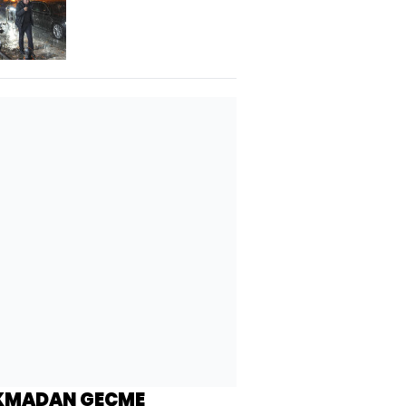
oluyor
KMADAN GEÇME