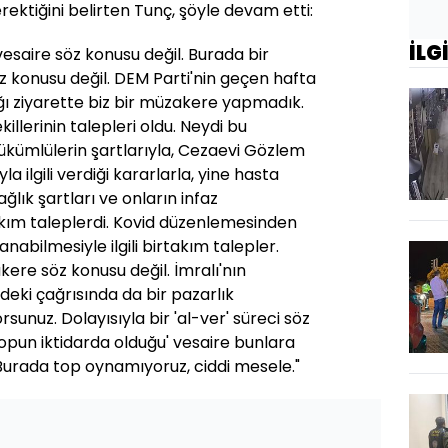
ktiğini belirten Tunç, şöyle devam etti:
İLG
vesaire söz konusu değil. Burada bir
z konusu değil. DEM Parti'nin geçen hafta
ğı ziyarette biz bir müzakere yapmadık.
llerinin talepleri oldu. Neydi bu
ükümlülerin şartlarıyla, Cezaevi Gözlem
ıyla ilgili verdiği kararlarla, yine hasta
ğlık şartları ve onların infaz
rtakım taleplerdi. Kovid düzenlemesinden
anabilmesiyle ilgili birtakım talepler.
kere söz konusu değil. İmralı'nın
deki çağrısında da bir pazarlık
sunuz. Dolayısıyla bir 'al-ver' süreci söz
opun iktidarda olduğu' vesaire bunlara
urada top oynamıyoruz, ciddi mesele."