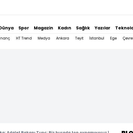
Dünya
Spor
Magazin
Kadın
Sağlık
Yazılar
Teknolo
İnanç
HT Trend
Medya
Ankara
Teyit
İstanbul
Ege
Çevre
ka: Adalet Bakanı Tunç: Biz burada top oynamıyoruz |