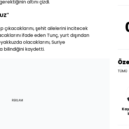
ektiğinin altını çizdi.
UZ"
 çıkacaklarını, şehit ailelerini incitecek
acaklarını ifade eden Tunç, yurt dışından
eyakkuzda olacaklarını, Suriye
 bilindiğini kaydetti.
Öze
TÜMÜ
REKLAM
Kay
De
haf
a