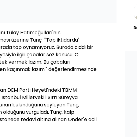
bl
B
nı Tülay Hatimoğulları'nın
fab
ması üzerine Tunç, "'Top iktidarda'
rada top oynamıyoruz. Burada ciddi bir
esiyle ilgili çabalar söz konusu. O
tek vermek lazım. Bu çabaları
en kaçınmak lazım." değerlendirmesinde
pan DEM Parti Heyeti'ndeki TBMM
İstanbul Milletvekili Sırrı Süreyya
munun bulunduğunu söyleyen Tunç,
n olduğunu vurguladı. Tunç, kalp
astanede tedavi altına alınan Önder'e acil