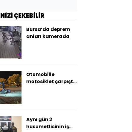
İNİZİ ÇEKEBİLİR
Bursa’da deprem
anları kamerada
Otomobille
motosiklet çarpıştı:
1 ölü, 1 yaralı
Aynı gün 2
husumetlisinin iş