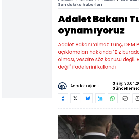
Son dakika haberleri
Adalet Bakanı Tu
oynamıyoruz
Adalet Bakanı Yılmaz Tunç, DEM Pa
açıklamaları hakkında "Biz burada
olması, vesaire söz konusu değil.
değil" ifadelerini kullandı
Giriş:
30.04.2
Anadolu Ajansı
Güncelleme