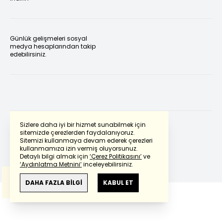
Günlük gelişmeleri sosyal
medya hesaplarından takip
edebilirsiniz.
Sizlere daha iyi bir hizmet sunabilmek için
sitemizde çerezlerden faydalanıyoruz.
Sitemizi kullanmaya devam ederek çerezleri
Powered by
Translate
kullanmamıza izin vermiş oluyorsunuz.
Detaylı bilgi almak için
‘Çerez Politikasını’
ve
‘Aydınlatma Metnini’
inceleyebilirsiniz.
Bu çeviride
Google Translete
kullanılmıştır.
Anlam ve çeviri hatalarından
haberturk.com
DAHA FAZLA BİLGİ
KABUL ET
sorumlu değildir.