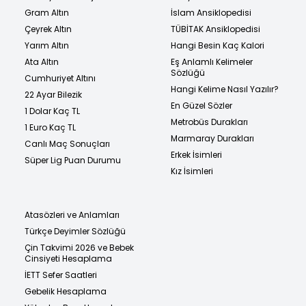
Gram Altın
İslam Ansiklopedisi
Çeyrek Altın
TÜBİTAK Ansiklopedisi
Yarım Altın
Hangi Besin Kaç Kalori
Ata Altın
Eş Anlamlı Kelimeler
Sözlüğü
Cumhuriyet Altını
Hangi Kelime Nasıl Yazılır?
22 Ayar Bilezik
En Güzel Sözler
1 Dolar Kaç TL
Metrobüs Durakları
1 Euro Kaç TL
Marmaray Durakları
Canlı Maç Sonuçları
Erkek İsimleri
Süper Lig Puan Durumu
Kız İsimleri
Atasözleri ve Anlamları
Türkçe Deyimler Sözlüğü
Çin Takvimi 2026 ve Bebek
Cinsiyeti Hesaplama
İETT Sefer Saatleri
Gebelik Hesaplama