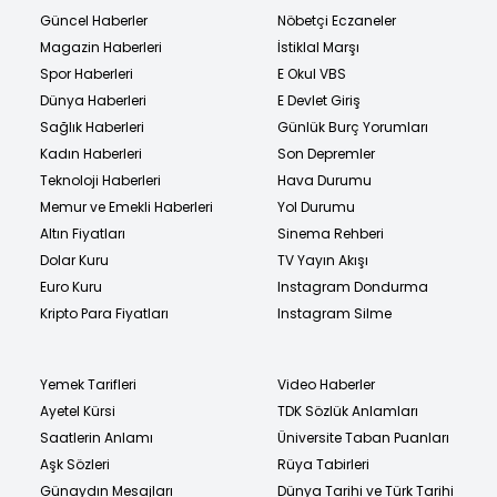
Güncel Haberler
Nöbetçi Eczaneler
Magazin Haberleri
İstiklal Marşı
Spor Haberleri
E Okul VBS
Dünya Haberleri
E Devlet Giriş
Sağlık Haberleri
Günlük Burç Yorumları
Kadın Haberleri
Son Depremler
Teknoloji Haberleri
Hava Durumu
Memur ve Emekli Haberleri
Yol Durumu
Altın Fiyatları
Sinema Rehberi
Dolar Kuru
TV Yayın Akışı
Euro Kuru
Instagram Dondurma
Kripto Para Fiyatları
Instagram Silme
Yemek Tarifleri
Video Haberler
Ayetel Kürsi
TDK Sözlük Anlamları
Saatlerin Anlamı
Üniversite Taban Puanları
Aşk Sözleri
Rüya Tabirleri
Günaydın Mesajları
Dünya Tarihi ve Türk Tarihi