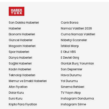
Son Dakika Haberleri
Canlı Borsa
Haberler
Namaz Vakitleri 2026
Ekonomi Haberleri
Cuma Namazı Vakitleri
Güncel Haberler
Nöbetçi Eczaneler
Magazin Haberleri
İstiklal Marşı
Spor Haberleri
E Okul VBS
Dünya Haberleri
E Devlet Giriş
Sağlık Haberleri
Günlük Burç Yorumları
Kadın Haberleri
Son Depremler
Teknoloji Haberleri
Hava Durumu
Memur ve Emekli Haberleri
Yol Durumu
Altın Fiyatları
Sinema Rehberi
Dolar Kuru
TV Yayın Akışı
Euro Kuru
Instagram Dondurma
Kripto Para Fiyatları
Instagram Silme