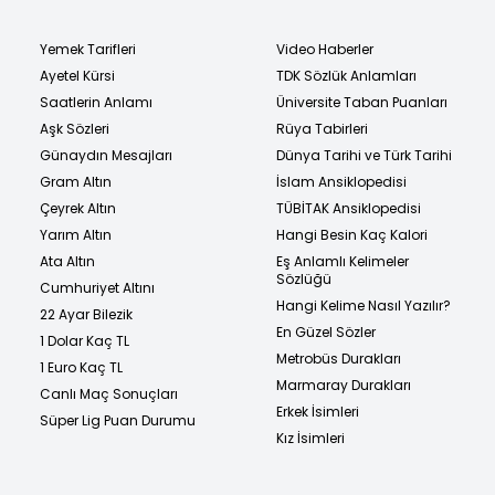
Yemek Tarifleri
Video Haberler
Ayetel Kürsi
TDK Sözlük Anlamları
Saatlerin Anlamı
Üniversite Taban Puanları
Aşk Sözleri
Rüya Tabirleri
Günaydın Mesajları
Dünya Tarihi ve Türk Tarihi
Gram Altın
İslam Ansiklopedisi
Çeyrek Altın
TÜBİTAK Ansiklopedisi
Yarım Altın
Hangi Besin Kaç Kalori
Ata Altın
Eş Anlamlı Kelimeler
Sözlüğü
Cumhuriyet Altını
Hangi Kelime Nasıl Yazılır?
22 Ayar Bilezik
En Güzel Sözler
1 Dolar Kaç TL
Metrobüs Durakları
1 Euro Kaç TL
Marmaray Durakları
Canlı Maç Sonuçları
Erkek İsimleri
Süper Lig Puan Durumu
Kız İsimleri