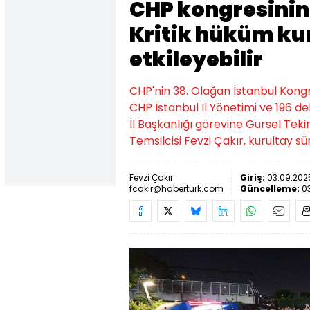
CHP kongresinin 
Kritik hüküm ku
etkileyebilir
CHP'nin 38. Olağan İstanbul Kongre
CHP İstanbul İl Yönetimi ve 196 d
İl Başkanlığı görevine Gürsel Te
Temsilcisi Fevzi Çakır, kurultay sür
Fevzi Çakır
Giriş:
03.09.202
fcakir@haberturk.com
Güncelleme:
0