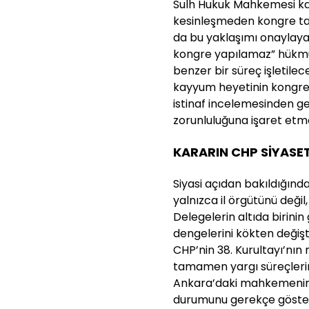
Sulh Hukuk Mahkemesi k
kesinleşmeden kongre tal
da bu yaklaşımı onaylay
kongre yapılamaz” hükmün
benzer bir süreç işletile
kayyum heyetinin kongre
istinaf incelemesinden g
zorunluluğuna işaret etme
KARARIN CHP SİYASET
Siyasi açıdan bakıldığınd
yalnızca il örgütünü değil
Delegelerin altıda birinin
dengelerini kökten değişt
CHP’nin 38. Kurultayı’nın
tamamen yargı süreçlerine
Ankara’daki mahkemenin y
durumunu gerekçe göstere