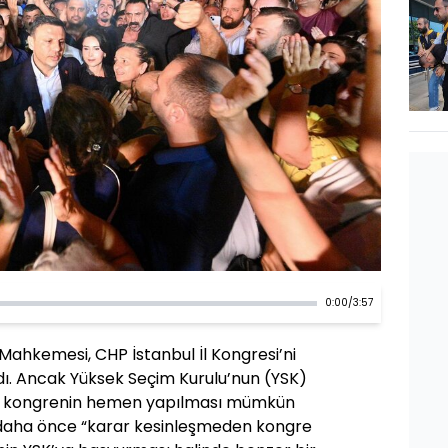
0:00
/
3:57
 Mahkemesi, CHP İstanbul İl Kongresi’ni
ı. Ancak Yüksek Seçim Kurulu’nun (YSK)
ni kongrenin hemen yapılması mümkün
daha önce “karar kesinleşmeden kongre