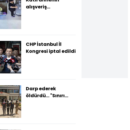
alışveriş
görüntüleri...
Vahşetini anlattı!
CHP İstanbul İl
Kongresi iptal edildi
Darp ederek
öldürdü... "Sınırı
geçtin" cinayeti!