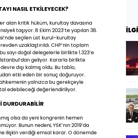
AYI NASIL ETKİLEYECEK?
 alan kritik hüküm, kurultay davasına
İLG
iyeli taşıyor. 8 Ekim 2023’te yapılan 38.
si’nde seçilen üst kurul–kurultay
revden uzaklaştırıldı. CHP’nin toplam
bu sayı doğal delegelerle birlikte 1.323’e
 İstanbul’dan geliyor. Kararla birlikte
 devre dışı kalmış oldu. Bu tablo,
rudan etki eden bir sonuç doğuruyor.
 mahkemenin yalnızca bu gerekçeyle
tal edebileceği değerlendiriliyor.
İ DURDURABİLİR
nmış olsa da yeni kongrenin hemen
üyor. Bunun nedeni, YSK’nın 2019’da
’ne ilişkin verdiği emsal karar. O dönemde