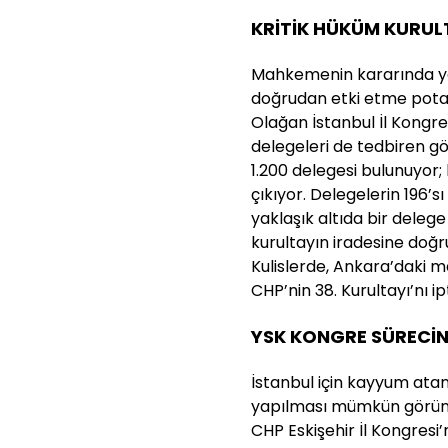
KRİTİK HÜKÜM KURULT
Mahkemenin kararında yer
doğrudan etki etme potans
Olağan İstanbul İl Kongre
delegeleri de tedbiren gö
1.200 delegesi bulunuyor; 
çıkıyor. Delegelerin 196’sı
yaklaşık altıda bir delege
kurultayın iradesine doğ
Kulislerde, Ankara’daki
CHP’nin 38. Kurultayı’nı ip
YSK KONGRE SÜRECİN
İstanbul için kayyum ata
yapılması mümkün görünm
CHP Eskişehir İl Kongresi