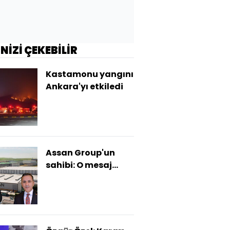
İNİZİ ÇEKEBİLİR
Kastamonu yangını
Ankara'yı etkiledi
Assan Group'un
sahibi: O mesaj
montaj