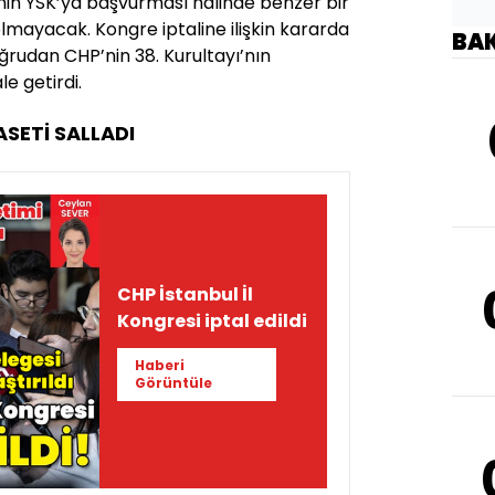
nin YSK’ya başvurması halinde benzer bir
olmayacak. Kongre iptaline ilişkin kararda
BA
ğrudan CHP’nin 38. Kurultayı’nın
le getirdi.
ASETİ SALLADI
CHP İstanbul İl
Kongresi iptal edildi
Haberi
Görüntüle