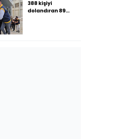
388 kişiyi
dolandıran 89
şüpheli yakalandı