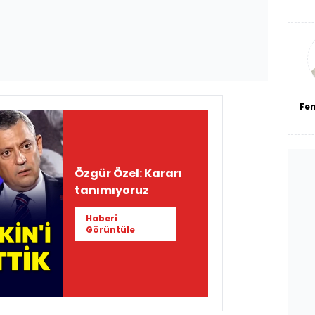
De
haf
a
bl
Fe
Özgür Özel: Kararı
tanımıyoruz
Haberi
Görüntüle