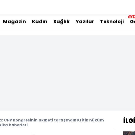
Magazin
Kadın
Sağlık
Yazılar
Teknoloji
G
İLG
: CHP kongresinin akıbeti tartışmalı! Kritik hüküm
akika haberleri