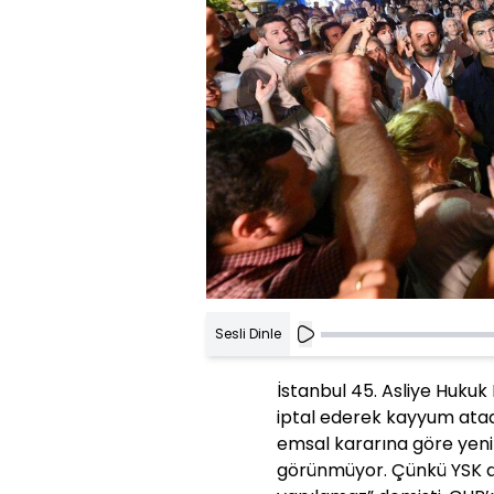
Sesli Dinle
İstanbul 45. Asliye Hukuk
iptal ederek kayyum atad
emsal kararına göre ye
görünmüyor. Çünkü YSK 