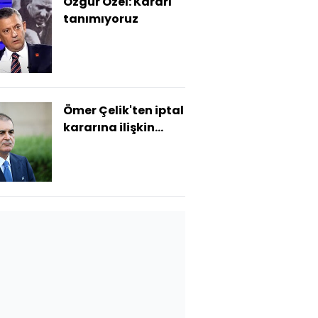
Özgür Özel: Kararı
tanımıyoruz
Ömer Çelik'ten iptal
kararına ilişkin
açıklama