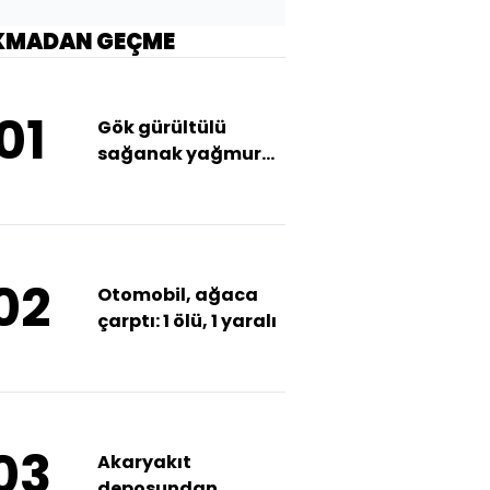
KMADAN GEÇME
01
Gök gürültülü
sağanak yağmur
uyarısı! Bu bölgeler
dikkat
02
Otomobil, ağaca
çarptı: 1 ölü, 1 yaralı
03
Akaryakıt
deposundan