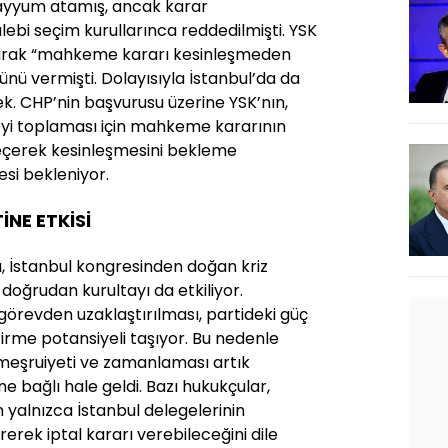
ayyum atamış, ancak karar
ebi seçim kurullarınca reddedilmişti. YSK
arak “mahkeme kararı kesinleşmeden
ü vermişti. Dolayısıyla İstanbul’da da
cek. CHP’nin başvurusu üzerine YSK’nın,
yi toplaması için mahkeme kararının
eçerek kesinleşmesini bekleme
si bekleniyor.
İNE ETKİSİ
a, İstanbul kongresinden doğan kriz
, doğrudan kurultayı da etkiliyor.
 görevden uzaklaştırılması, partideki güç
irme potansiyeli taşıyor. Bu nedenle
 meşruiyeti ve zamanlaması artık
 bağlı hale geldi. Bazı hukukçular,
alnızca İstanbul delegelerinin
rek iptal kararı verebileceğini dile