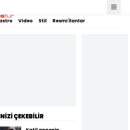
astro
Video
Stil
Resmi İlanlar
İNİZİ ÇEKEBİLİR
Katil annenin