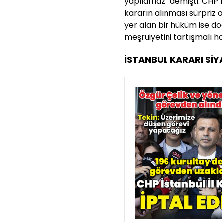
yapılamaz” demişti. CHP’
kararın alınması sürpriz 
yer alan bir hüküm ise do
meşruiyetini tartışmalı ha
İSTANBUL KARARI SİY