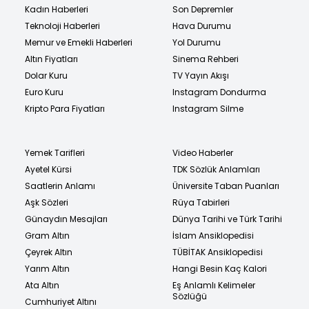
Kadın Haberleri
Son Depremler
Teknoloji Haberleri
Hava Durumu
Memur ve Emekli Haberleri
Yol Durumu
Altın Fiyatları
Sinema Rehberi
Dolar Kuru
TV Yayın Akışı
Euro Kuru
Instagram Dondurma
Kripto Para Fiyatları
Instagram Silme
Yemek Tarifleri
Video Haberler
Ayetel Kürsi
TDK Sözlük Anlamları
Saatlerin Anlamı
Üniversite Taban Puanları
Aşk Sözleri
Rüya Tabirleri
Günaydın Mesajları
Dünya Tarihi ve Türk Tarihi
Gram Altın
İslam Ansiklopedisi
Çeyrek Altın
TÜBİTAK Ansiklopedisi
Yarım Altın
Hangi Besin Kaç Kalori
Ata Altın
Eş Anlamlı Kelimeler
Sözlüğü
Cumhuriyet Altını