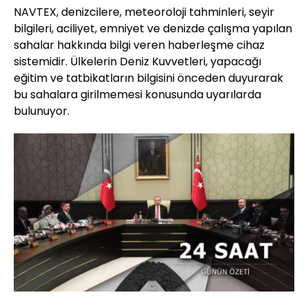
NAVTEX, denizcilere, meteoroloji tahminleri, seyir
bilgileri, aciliyet, emniyet ve denizde çalışma yapılan
sahalar hakkında bilgi veren haberleşme cihaz
sistemidir. Ülkelerin Deniz Kuvvetleri, yapacağı
eğitim ve tatbikatların bilgisini önceden duyurarak
bu sahalara girilmemesi konusunda uyarılarda
bulunuyor.
Yüklendi
:
65.99%
Sesi
Oynatma
Aç
Hızı