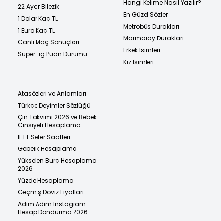
Hangi Kelime Nasıl Yazılır?
22 Ayar Bilezik
En Güzel Sözler
1 Dolar Kaç TL
Metrobüs Durakları
1 Euro Kaç TL
Marmaray Durakları
Canlı Maç Sonuçları
Erkek İsimleri
Süper Lig Puan Durumu
Kız İsimleri
Atasözleri ve Anlamları
Türkçe Deyimler Sözlüğü
Çin Takvimi 2026 ve Bebek
Cinsiyeti Hesaplama
İETT Sefer Saatleri
Gebelik Hesaplama
Yükselen Burç Hesaplama
2026
Yüzde Hesaplama
Geçmiş Döviz Fiyatları
Adım Adım Instagram
Hesap Dondurma 2026