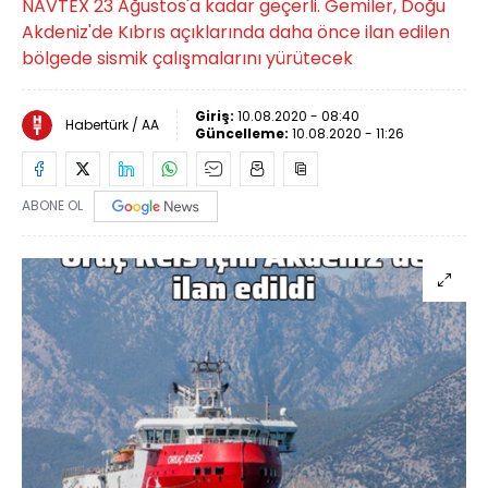
NAVTEX 23 Ağustos'a kadar geçerli. Gemiler, Doğu
Akdeniz'de Kıbrıs açıklarında daha önce ilan edilen
bölgede sismik çalışmalarını yürütecek
Giriş:
10.08.2020 - 08:40
Habertürk / AA
Güncelleme:
10.08.2020 - 11:26
ABONE OL