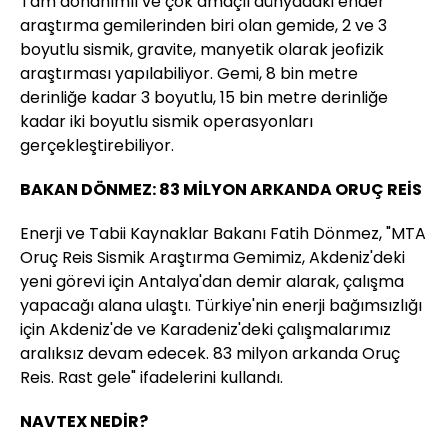
Tam donanımlı ve çok amaçlı dünyadaki ender
araştırma gemilerinden biri olan gemide, 2 ve 3
boyutlu sismik, gravite, manyetik olarak jeofizik
araştırması yapılabiliyor. Gemi, 8 bin metre
derinliğe kadar 3 boyutlu, 15 bin metre derinliğe
kadar iki boyutlu sismik operasyonları
gerçekleştirebiliyor.
BAKAN DÖNMEZ: 83 MİLYON ARKANDA ORUÇ REİS
Enerji ve Tabii Kaynaklar Bakanı Fatih Dönmez, "MTA
Oruç Reis Sismik Araştırma Gemimiz, Akdeniz'deki
yeni görevi için Antalya'dan demir alarak, çalışma
yapacağı alana ulaştı. Türkiye'nin enerji bağımsızlığı
için Akdeniz'de ve Karadeniz'deki çalışmalarımız
aralıksız devam edecek. 83 milyon arkanda Oruç
Reis. Rast gele" ifadelerini kullandı.
NAVTEX NEDİR?