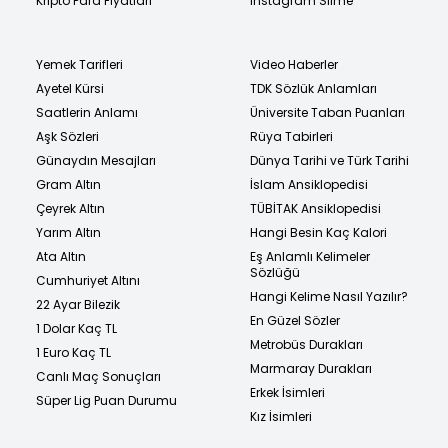
Kripto Para Fiyatları
Instagram Silme
Yemek Tarifleri
Video Haberler
Ayetel Kürsi
TDK Sözlük Anlamları
Saatlerin Anlamı
Üniversite Taban Puanları
Aşk Sözleri
Rüya Tabirleri
Günaydın Mesajları
Dünya Tarihi ve Türk Tarihi
Gram Altın
İslam Ansiklopedisi
Çeyrek Altın
TÜBİTAK Ansiklopedisi
Yarım Altın
Hangi Besin Kaç Kalori
Ata Altın
Eş Anlamlı Kelimeler
Sözlüğü
Cumhuriyet Altını
Hangi Kelime Nasıl Yazılır?
22 Ayar Bilezik
En Güzel Sözler
1 Dolar Kaç TL
Metrobüs Durakları
1 Euro Kaç TL
Marmaray Durakları
Canlı Maç Sonuçları
Erkek İsimleri
Süper Lig Puan Durumu
Kız İsimleri