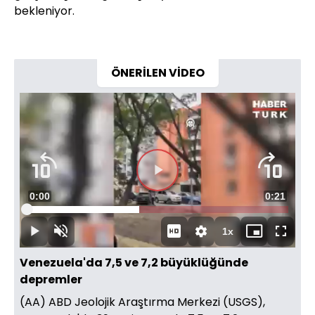
bekleniyor.
ÖNERİLEN VİDEO
Videoyu
Süre
0:00
Toplam
0:21
Oynat
Yüklendi
:
42.90%
Süre
1x
Oynat
Sesi
Oynatma
Mini
Tam
Aç
Hızı
oynatıcı
Ekran
Venezuela'da 7,5 ve 7,2 büyüklüğünde
depremler
(AA) ABD Jeolojik Araştırma Merkezi (USGS),