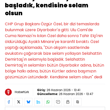
başladık, kendisine selam
olsun
CHP Grup Başkanı Özgür Özel, bir dizi temaslarda
bulunmak üzere Diyarbakır'a gitti. Ulu Cami'de
Cuma Namazı'nı kılan Özel daha sonra Tahir Elçi'nin
öldürüldüğü Ayaklı Minare'ye karanfil bıraktı. Özel
yaptığı açıklamada, "Dün akşam saatlerinde
avukatını çağırarak bize selam yollayan Selahattin
Demirtaş'ın selamıyla başladık. Selahattin
Demirtaş'ın selamları bütün Diyarbakır adına, bütün
bölge halkı adına, bütün Kürtler adına başımızın
gözümüzün üstündedir. Kendisine selam olsun" dedi
Giriş:
26 Haziran 2026 - 13:41
Habertürk
Güncelleme:
26 Haziran 2026 - 13:47