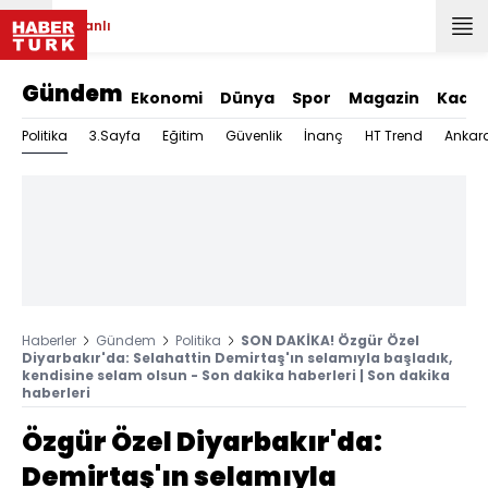
Canlı
Gündem
Ekonomi
Dünya
Spor
Magazin
Kadın
Politika
3.Sayfa
Eğitim
Güvenlik
İnanç
HT Trend
Ankar
Haberler
Gündem
Politika
SON DAKİKA! Özgür Özel
Diyarbakır'da: Selahattin Demirtaş'ın selamıyla başladık,
kendisine selam olsun - Son dakika haberleri | Son dakika
haberleri
Özgür Özel Diyarbakır'da:
Demirtaş'ın selamıyla