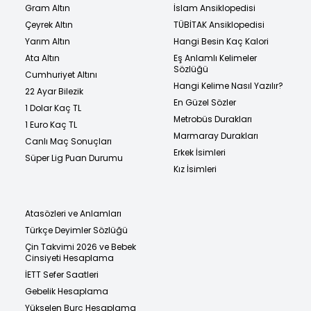
Gram Altın
İslam Ansiklopedisi
Çeyrek Altın
TÜBİTAK Ansiklopedisi
Yarım Altın
Hangi Besin Kaç Kalori
Ata Altın
Eş Anlamlı Kelimeler
Sözlüğü
Cumhuriyet Altını
Hangi Kelime Nasıl Yazılır?
22 Ayar Bilezik
En Güzel Sözler
1 Dolar Kaç TL
Metrobüs Durakları
1 Euro Kaç TL
Marmaray Durakları
Canlı Maç Sonuçları
Erkek İsimleri
Süper Lig Puan Durumu
Kız İsimleri
Atasözleri ve Anlamları
Türkçe Deyimler Sözlüğü
Çin Takvimi 2026 ve Bebek
Cinsiyeti Hesaplama
İETT Sefer Saatleri
Gebelik Hesaplama
Yükselen Burç Hesaplama