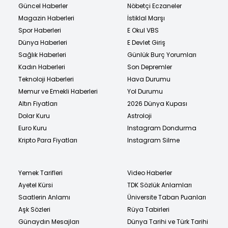
Güncel Haberler
Nöbetçi Eczaneler
Magazin Haberleri
İstiklal Marşı
Spor Haberleri
E Okul VBS
Dünya Haberleri
E Devlet Giriş
Sağlık Haberleri
Günlük Burç Yorumları
Kadın Haberleri
Son Depremler
Teknoloji Haberleri
Hava Durumu
Memur ve Emekli Haberleri
Yol Durumu
Altın Fiyatları
2026 Dünya Kupası
Dolar Kuru
Astroloji
Euro Kuru
Instagram Dondurma
Kripto Para Fiyatları
Instagram Silme
Yemek Tarifleri
Video Haberler
Ayetel Kürsi
TDK Sözlük Anlamları
Saatlerin Anlamı
Üniversite Taban Puanları
Aşk Sözleri
Rüya Tabirleri
Günaydın Mesajları
Dünya Tarihi ve Türk Tarihi