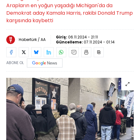
Arapların en yoğun yaşadığı Michigan'da da
Demokrat aday Kamala Harris, rakibi Donald Trump
karşısında kaybetti
Giriş:
06.11.2024 - 21:11
Habertürk / AA
Güncelleme:
07.11.2024 - 01:14
ABONE OL