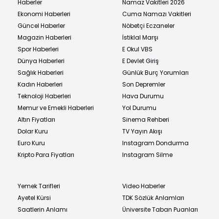
Haberler
Namaz Vakitleri 2026
Ekonomi Haberleri
Cuma Namazı Vakitleri
Güncel Haberler
Nöbetçi Eczaneler
Magazin Haberleri
İstiklal Marşı
Spor Haberleri
E Okul VBS
Dünya Haberleri
E Devlet Giriş
Sağlık Haberleri
Günlük Burç Yorumları
Kadın Haberleri
Son Depremler
Teknoloji Haberleri
Hava Durumu
Memur ve Emekli Haberleri
Yol Durumu
Altın Fiyatları
Sinema Rehberi
Dolar Kuru
TV Yayın Akışı
Euro Kuru
Instagram Dondurma
Kripto Para Fiyatları
Instagram Silme
Yemek Tarifleri
Video Haberler
Ayetel Kürsi
TDK Sözlük Anlamları
Saatlerin Anlamı
Üniversite Taban Puanları