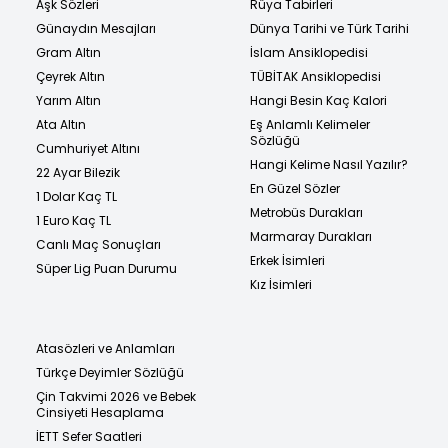
Aşk Sözleri
Rüya Tabirleri
Günaydın Mesajları
Dünya Tarihi ve Türk Tarihi
Gram Altın
İslam Ansiklopedisi
Çeyrek Altın
TÜBİTAK Ansiklopedisi
Yarım Altın
Hangi Besin Kaç Kalori
Ata Altın
Eş Anlamlı Kelimeler
Sözlüğü
Cumhuriyet Altını
Hangi Kelime Nasıl Yazılır?
22 Ayar Bilezik
En Güzel Sözler
1 Dolar Kaç TL
Metrobüs Durakları
1 Euro Kaç TL
Marmaray Durakları
Canlı Maç Sonuçları
Erkek İsimleri
Süper Lig Puan Durumu
Kız İsimleri
Atasözleri ve Anlamları
Türkçe Deyimler Sözlüğü
Çin Takvimi 2026 ve Bebek
Cinsiyeti Hesaplama
İETT Sefer Saatleri