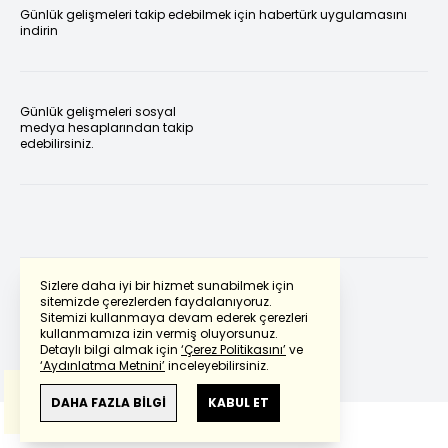
Günlük gelişmeleri takip edebilmek için habertürk uygulamasını
indirin
Günlük gelişmeleri sosyal
medya hesaplarından takip
edebilirsiniz.
Sizlere daha iyi bir hizmet sunabilmek için
sitemizde çerezlerden faydalanıyoruz.
Sitemizi kullanmaya devam ederek çerezleri
Powered by
Translate
kullanmamıza izin vermiş oluyorsunuz.
Detaylı bilgi almak için
‘Çerez Politikasını’
ve
‘Aydınlatma Metnini’
inceleyebilirsiniz.
Bu çeviride
Google Translete
kullanılmıştır.
Anlam ve çeviri hatalarından
haberturk.com
DAHA FAZLA BİLGİ
KABUL ET
sorumlu değildir.