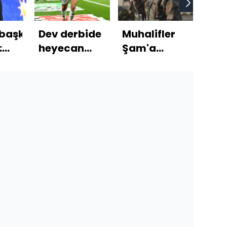
başkanı
Dev derbide
Muhalifler
Puti
:
heyecan
Şam'a
Ore
imiz
sürüyor!
girmeye
Bel
in
başladı
tes
edil
ası