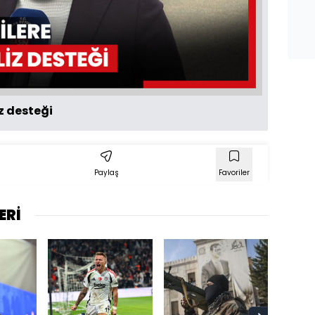
Oynat
z desteği
Paylaş
Favoriler
ERİ