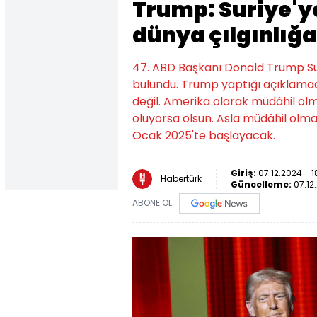
Trump: Suriye'y
dünya çılgınlığa
47. ABD Başkanı Donald Trump Sur
bulundu. Trump yaptığı açıklama
değil. Amerika olarak müdâhil olm
oluyorsa olsun. Asla müdâhil olm
Ocak 2025'te başlayacak.
Giriş:
07.12.2024 - 1
Habertürk
Güncelleme:
07.12
ABONE OL