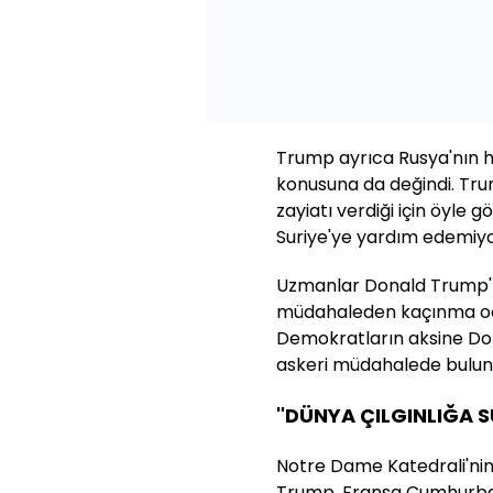
Trump ayrıca Rusya'nın 
konusuna da değindi. Tru
zayiatı verdiği için öyle 
Suriye'ye yardım edemiyor
Uzmanlar Donald Trump'ın
müdahaleden kaçınma oda
Demokratların aksine Dona
askeri müdahalede bulun
"DÜNYA ÇILGINLIĞA 
Notre Dame Katedrali'nin 
Trump, Fransa Cumhurba