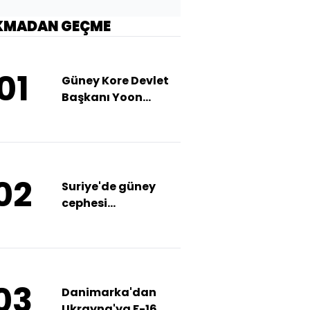
KMADAN GEÇME
01
Güney Kore Devlet
Başkanı Yoon
azledilemedi
02
Suriye'de güney
cephesi
muhaliflerde
03
Danimarka'dan
Ukrayna'ya F-16