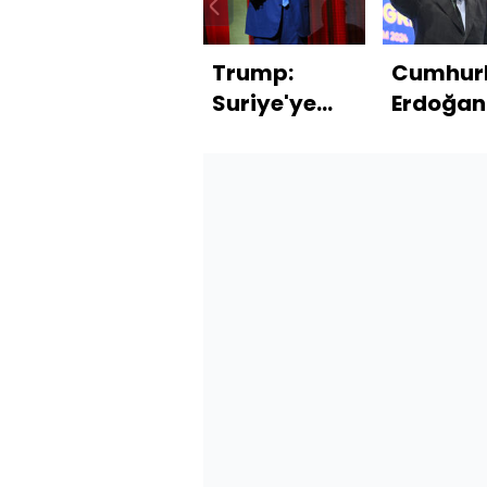
Trump:
Cumhur
Suriye'ye
Erdoğan
karışmamalıyız
Temenn
Suriye'n
huzura
kavuşm