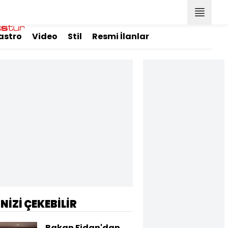
astro
Video
Stil
Resmi İlanlar
İNİZİ ÇEKEBİLİR
Bakan Fidan'dan