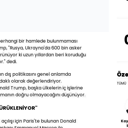
herhangi bir hamlede bulunmaması
mp, "Rusya, Ukrayna'da 600 bin asker
görünüyor ki uzun yıllardan beri koruduğu
." dedi.
Öze
 dış politikasını genel anlamda
klı olarak değerlendiriyor.
TÜMÜ
ld Trump, başka ülkelerin iç işlerine
manın doğru olmayacağını düşünüyor.
SÜRÜKLENİYOR"
açılışı için Paris'te bulunan Donald
Kay
şkanı Emmanuel Macron ile