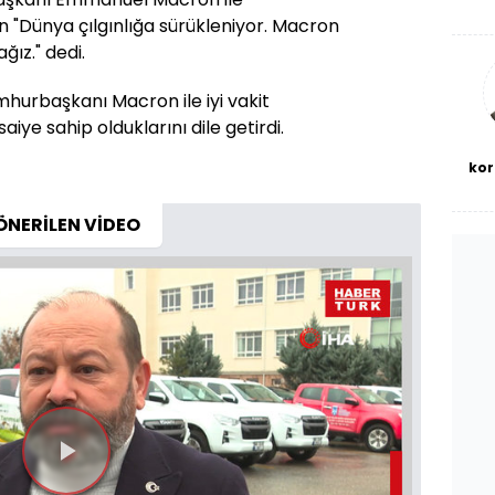
De
en "Dünya çılgınlığa sürükleniyor. Macron
haf
a
ğız." dedi.
bl
urbaşkanı Macron ile iyi vakit
saiye sahip olduklarını dile getirdi.
kor
ÖNERİLEN VİDEO
Videoyu