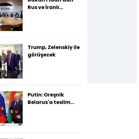
Rus ve İranlı
mevkidaşlarıyla
kritik zirve
Trump, Zelenskiy ile
görüşecek
Putin: Oreşnik
Belarus'a teslim
edilebilir