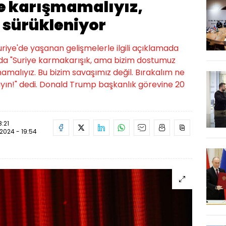
e karışmamalıyız,
 sürükleniyor
iye'de yaşanan gelişmelerle ilgili açıklamada
da "Suriye karmakarışık, ama bizim dostumuz
amalıyız. Bu bizim savaşımız değil. Bırakalım ne
ayın!" dedi. Donald Trump başkanlık görevine 20
8:21
.2024 - 19:54