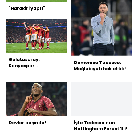
"Harakiri yaptı"
Galatasaray,
Domenico Tedesco:
Konyaspor
Mağlubiyeti hak ettik!
deplasmanında!
Devler peşinde!
İşte Tedesco'nun
Nottingham Forest 11'i!