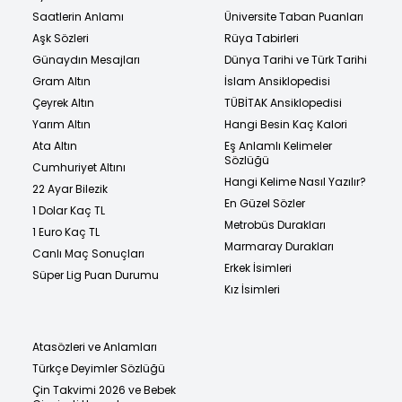
Saatlerin Anlamı
Üniversite Taban Puanları
Aşk Sözleri
Rüya Tabirleri
Günaydın Mesajları
Dünya Tarihi ve Türk Tarihi
Gram Altın
İslam Ansiklopedisi
Çeyrek Altın
TÜBİTAK Ansiklopedisi
Yarım Altın
Hangi Besin Kaç Kalori
Ata Altın
Eş Anlamlı Kelimeler
Sözlüğü
Cumhuriyet Altını
Hangi Kelime Nasıl Yazılır?
22 Ayar Bilezik
En Güzel Sözler
1 Dolar Kaç TL
Metrobüs Durakları
1 Euro Kaç TL
Marmaray Durakları
Canlı Maç Sonuçları
Erkek İsimleri
Süper Lig Puan Durumu
Kız İsimleri
Atasözleri ve Anlamları
Türkçe Deyimler Sözlüğü
Çin Takvimi 2026 ve Bebek