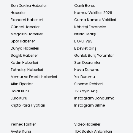
Son Dakika Haberleri
Canlı Borsa
Haberler
Namaz Vakitleri 2026
Ekonomi Haberleri
Cuma Namazı Vakitleri
Güncel Haberler
Nöbetçi Eczaneler
Magazin Haberleri
İstiklal Marşı
Spor Haberleri
E Okul VBS
Dünya Haberleri
E Devlet Giriş
Sağlık Haberleri
Günlük Burç Yorumları
Kadın Haberleri
Son Depremler
Teknoloji Haberleri
Hava Durumu
Memur ve Emekli Haberleri
Yol Durumu
Altın Fiyatları
Sinema Rehberi
Dolar Kuru
TV Yayın Akışı
Euro Kuru
Instagram Dondurma
Kripto Para Fiyatları
Instagram Silme
Yemek Tarifleri
Video Haberler
Ayetel Kürsi
TDK Sözlük Anlamları