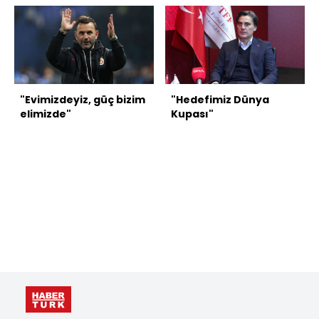
"Evimizdeyiz, güç bizim
"Hedefimiz Dünya
elimizde"
Kupası"