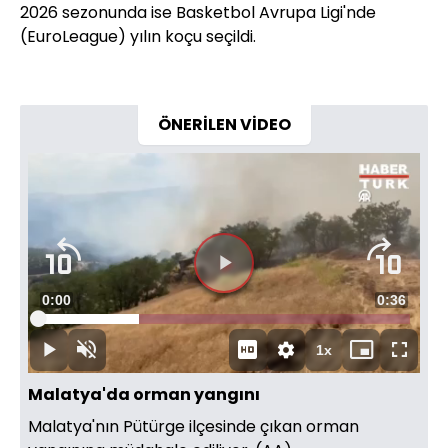
2026 sezonunda ise Basketbol Avrupa Ligi'nde
(EuroLeague) yılın koçu seçildi.
ÖNERİLEN VİDEO
Videoyu
Süre
0:00
Toplam
0:36
Oynat
Yüklendi
:
27.11%
Süre
1x
Oynat
Sesi
Oynatma
Mini
Tam
Aç
Hızı
oynatıcı
Ekran
Malatya'da orman yangını
Malatya'nın Pütürge ilçesinde çıkan orman