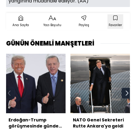
yangınına müdahale ediliyor. (AA)
Ana Sayfa
Yazı Boyutu
Paylaş
Favoriler
GÜNÜN ÖNEMLİ MANŞETLERİ
Erdoğan-Trump
NATO Genel Sekreteri
görüşmesinde gündem
Rutte Ankara'ya geldi
ne olacak?