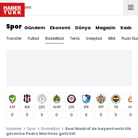
Canlı
Spor
Gündem
Ekonomi
Dünya
Magazin
Kadın
Basketbol
Transfer
Futbol
Tenis
Voleybol
NBA
Puan Du
ASF
BJK
ÇRZ
ALNY
ÇFK
EFK
EYP
FB
GS
0
0
0
0
0
0
0
0
0
Haberler
Spor
Basketbol
Real Madrid'de başantrenörlük
görevine Pedro Martinez getirildi