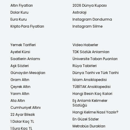
Altın Fiyatları
2026 Dünya Kupası
Dolar Kuru
Astroloji
Euro Kuru
Instagram Dondurma
Kripto Para Fiyatları
Instagram Silme
Yemek Tarifleri
Video Haberler
Ayetel Kürsi
TDK Sözlük Anlamları
Saatlerin Anlamı
Üniversite Taban Puanları
Aşk Sözleri
Rüya Tabirleri
Günaydın Mesajları
Dünya Tarihi ve Türk Tarihi
Gram Altın
İslam Ansiklopedisi
Çeyrek Altın
TÜBİTAK Ansiklopedisi
Yarım Altın
Hangi Besin Kaç Kalori
Ata Altın
Eş Anlamlı Kelimeler
Sözlüğü
Cumhuriyet Altını
Hangi Kelime Nasıl Yazılır?
22 Ayar Bilezik
En Güzel Sözler
1 Dolar Kaç TL
Metrobüs Durakları
1 Euro Kaç TL