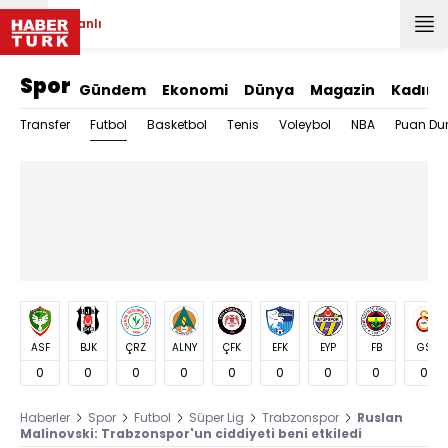
Canlı
Spor
Gündem
Ekonomi
Dünya
Magazin
Kadın
Futbol
Transfer
Basketbol
Tenis
Voleybol
NBA
Puan Du
ASF
BJK
ÇRZ
ALNY
ÇFK
EFK
EYP
FB
GS
0
0
0
0
0
0
0
0
0
Haberler
Spor
Futbol
Süper Lig
Trabzonspor
Ruslan
Malinovski: Trabzonspor'un ciddiyeti beni etkiledi