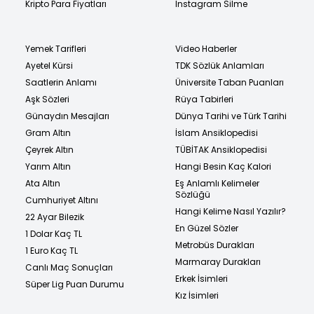
Kripto Para Fiyatları
Instagram Silme
Yemek Tarifleri
Video Haberler
Ayetel Kürsi
TDK Sözlük Anlamları
Saatlerin Anlamı
Üniversite Taban Puanları
Aşk Sözleri
Rüya Tabirleri
Günaydın Mesajları
Dünya Tarihi ve Türk Tarihi
Gram Altın
İslam Ansiklopedisi
Çeyrek Altın
TÜBİTAK Ansiklopedisi
Yarım Altın
Hangi Besin Kaç Kalori
Ata Altın
Eş Anlamlı Kelimeler
Sözlüğü
Cumhuriyet Altını
Hangi Kelime Nasıl Yazılır?
22 Ayar Bilezik
En Güzel Sözler
1 Dolar Kaç TL
Metrobüs Durakları
1 Euro Kaç TL
Marmaray Durakları
Canlı Maç Sonuçları
Erkek İsimleri
Süper Lig Puan Durumu
Kız İsimleri