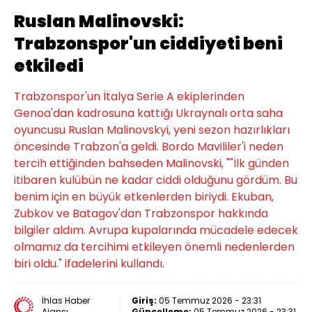
Ruslan Malinovski:
Trabzonspor'un ciddiyeti beni
etkiledi
Trabzonspor'un İtalya Serie A ekiplerinden
Genoa'dan kadrosuna kattığı Ukraynalı orta saha
oyuncusu Ruslan Malinovskyi, yeni sezon hazırlıkları
öncesinde Trabzon'a geldi. Bordo Mavililer'i neden
tercih ettiğinden bahseden Malinovski, ""İlk günden
itibaren kulübün ne kadar ciddi olduğunu gördüm. Bu
benim için en büyük etkenlerden biriydi. Ekuban,
Zubkov ve Batagov'dan Trabzonspor hakkında
bilgiler aldım. Avrupa kupalarında mücadele edecek
olmamız da tercihimi etkileyen önemli nedenlerden
biri oldu." ifadelerini kullandı.
İhlas Haber
Giriş:
05 Temmuz 2026 - 23:31
Ajansı
Güncelleme:
05 Temmuz 2026 - 23:31