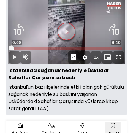
Videoyu
Süre
0:00
Toplam
6:10
Oynat
Yüklendi
:
2.48%
Süre
1x
Oynat
Sesi
Oynatma
Mini
Tam
Aç
Hızı
oynatıcı
Ekran
İstanbulda sağanak nedeniyle Üsküdar
Sahaflar Çarşısını su bastı
İstanbul'un bazı ilçelerinde etkili olan gök gürültülü
sağanak nedeniyle su baskını yaşanan
Üsküdardaki Sahaflar Çarşısında yüzlerce kitap
zarar gördü. (AA)
Ana Sayfa
Yazı Boyutu
Paylaş
Favoriler