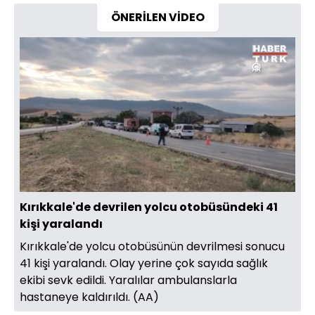
ÖNERİLEN VİDEO
Yüklendi
:
22.87%
Sesi
Oynatma
Aç
Hızı
Kırıkkale'de devrilen yolcu otobüsündeki 41
kişi yaralandı
Kırıkkale'de yolcu otobüsünün devrilmesi sonucu
41 kişi yaralandı. Olay yerine çok sayıda sağlık
ekibi sevk edildi. Yaralılar ambulanslarla
hastaneye kaldırıldı. (AA)