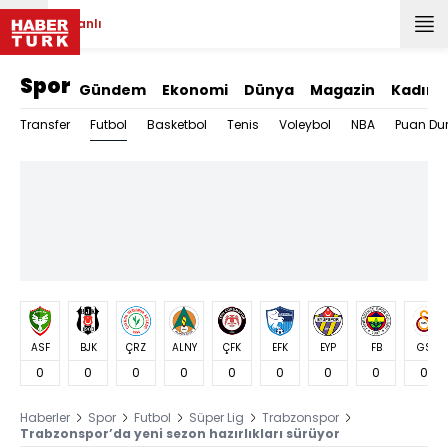
Canlı
Spor
Gündem
Ekonomi
Dünya
Magazin
Kadın
Futbol
Transfer
Basketbol
Tenis
Voleybol
NBA
Puan Du
ASF
BJK
ÇRZ
ALNY
ÇFK
EFK
EYP
FB
GS
0
0
0
0
0
0
0
0
0
Haberler
Spor
Futbol
Süper Lig
Trabzonspor
Trabzonspor’da yeni sezon hazırlıkları sürüyor