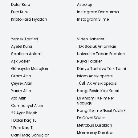
Dolar Kuru
Astroloji
Euro Kuru
Instagram Dondurma
Kripto Para Fiyatları
Instagram Silme
Yemek Tarifleri
Video Haberler
Ayetel Kürsi
TDK Sözlük Anlamları
Saatlerin Anlamı
Üniversite Taban Puanları
Aşk Sözleri
Rüya Tabirleri
Günaydın Mesajları
Dünya Tarihi ve Türk Tarihi
Gram Altın
İslam Ansiklopedisi
Çeyrek Altın
TÜBİTAK Ansiklopedisi
Yarım Altın
Hangi Besin Kaç Kalori
Ata Altın
Eş Anlamlı Kelimeler
Sözlüğü
Cumhuriyet Altını
Hangi Kelime Nasıl Yazılır?
22 Ayar Bilezik
En Güzel Sözler
1 Dolar Kaç TL
Metrobüs Durakları
1 Euro Kaç TL
Marmaray Durakları
Canlı Maç Sonuçları