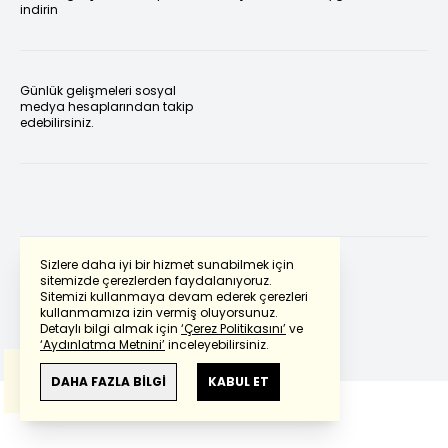
indirin
Günlük gelişmeleri sosyal
medya hesaplarından takip
edebilirsiniz.
Sizlere daha iyi bir hizmet sunabilmek için
sitemizde çerezlerden faydalanıyoruz.
Sitemizi kullanmaya devam ederek çerezleri
Powered by
Translate
kullanmamıza izin vermiş oluyorsunuz.
Detaylı bilgi almak için
‘Çerez Politikasını’
ve
‘Aydınlatma Metnini’
inceleyebilirsiniz.
Bu çeviride
Google Translete
kullanılmıştır.
Anlam ve çeviri hatalarından
haberturk.com
DAHA FAZLA BİLGİ
KABUL ET
sorumlu değildir.