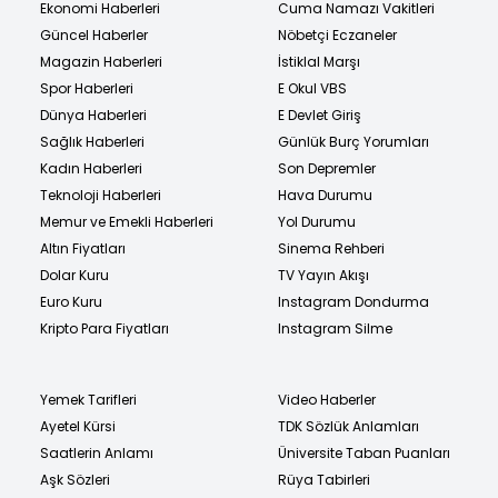
Ekonomi Haberleri
Cuma Namazı Vakitleri
Güncel Haberler
Nöbetçi Eczaneler
Magazin Haberleri
İstiklal Marşı
Spor Haberleri
E Okul VBS
Dünya Haberleri
E Devlet Giriş
Sağlık Haberleri
Günlük Burç Yorumları
Kadın Haberleri
Son Depremler
Teknoloji Haberleri
Hava Durumu
Memur ve Emekli Haberleri
Yol Durumu
Altın Fiyatları
Sinema Rehberi
Dolar Kuru
TV Yayın Akışı
Euro Kuru
Instagram Dondurma
Kripto Para Fiyatları
Instagram Silme
Yemek Tarifleri
Video Haberler
Ayetel Kürsi
TDK Sözlük Anlamları
Saatlerin Anlamı
Üniversite Taban Puanları
Aşk Sözleri
Rüya Tabirleri