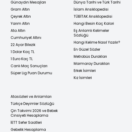
Günaydın Mesajları
Dünya Tarihi ve Türk Tarihi
Gram Altın
İslam Ansiklopedisi
Çeyrek Altın
TÜBİTAK Ansiklopedisi
Yarım Altın
Hangi Besin Kaç Kalori
Ata Altın
Eş Anlamlı Kelimeler
Sözlüğü
Cumhuriyet Altını
Hangi Kelime Nasıl Yazılır?
22 Ayar Bilezik
En Güzel Sözler
1 Dolar Kaç TL
Metrobüs Durakları
1 Euro Kaç TL
Marmaray Durakları
Canlı Maç Sonuçları
Erkek İsimleri
Süper Lig Puan Durumu
Kız İsimleri
Atasözleri ve Anlamları
Türkçe Deyimler Sözlüğü
Çin Takvimi 2026 ve Bebek
Cinsiyeti Hesaplama
İETT Sefer Saatleri
Gebelik Hesaplama