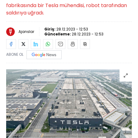
fabrikasında bir Tesla mühendisi, robot tarafından
saldırıya uğradı.
Giriş:
28.12.2023 - 12:53
Ajanslar
Güncelleme:
28.12.2023 - 12:53
ABONE OL