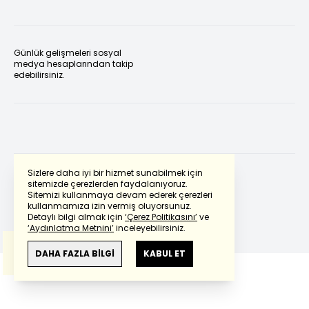
Günlük gelişmeleri sosyal
medya hesaplarından takip
edebilirsiniz.
Sizlere daha iyi bir hizmet sunabilmek için
sitemizde çerezlerden faydalanıyoruz.
Sitemizi kullanmaya devam ederek çerezleri
Powered by
Translate
kullanmamıza izin vermiş oluyorsunuz.
Detaylı bilgi almak için
‘Çerez Politikasını’
ve
‘Aydınlatma Metnini’
inceleyebilirsiniz.
Bu çeviride
Google Translete
kullanılmıştır.
Anlam ve çeviri hatalarından
haberturk.com
DAHA FAZLA BİLGİ
KABUL ET
sorumlu değildir.