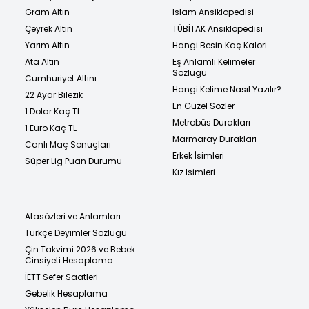
Gram Altın
İslam Ansiklopedisi
Çeyrek Altın
TÜBİTAK Ansiklopedisi
Yarım Altın
Hangi Besin Kaç Kalori
Ata Altın
Eş Anlamlı Kelimeler
Sözlüğü
Cumhuriyet Altını
Hangi Kelime Nasıl Yazılır?
22 Ayar Bilezik
En Güzel Sözler
1 Dolar Kaç TL
Metrobüs Durakları
1 Euro Kaç TL
Marmaray Durakları
Canlı Maç Sonuçları
Erkek İsimleri
Süper Lig Puan Durumu
Kız İsimleri
Atasözleri ve Anlamları
Türkçe Deyimler Sözlüğü
Çin Takvimi 2026 ve Bebek
Cinsiyeti Hesaplama
İETT Sefer Saatleri
Gebelik Hesaplama