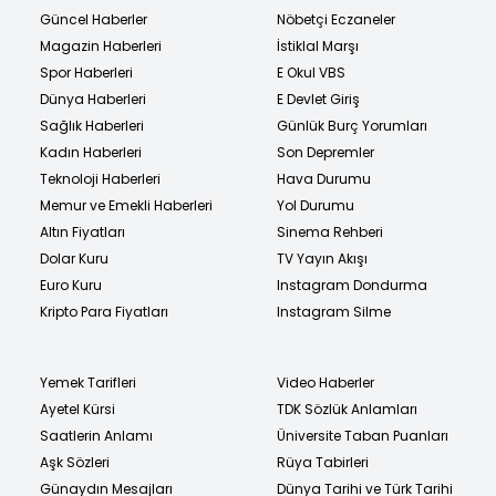
Güncel Haberler
Nöbetçi Eczaneler
Magazin Haberleri
İstiklal Marşı
Spor Haberleri
E Okul VBS
Dünya Haberleri
E Devlet Giriş
Sağlık Haberleri
Günlük Burç Yorumları
Kadın Haberleri
Son Depremler
Teknoloji Haberleri
Hava Durumu
Memur ve Emekli Haberleri
Yol Durumu
Altın Fiyatları
Sinema Rehberi
Dolar Kuru
TV Yayın Akışı
Euro Kuru
Instagram Dondurma
Kripto Para Fiyatları
Instagram Silme
Yemek Tarifleri
Video Haberler
Ayetel Kürsi
TDK Sözlük Anlamları
Saatlerin Anlamı
Üniversite Taban Puanları
Aşk Sözleri
Rüya Tabirleri
Günaydın Mesajları
Dünya Tarihi ve Türk Tarihi