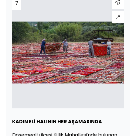
7
KADIN ELİ HALININ HER AŞAMASINDA
Döşemealtı ilçesi Killik Mahallesi'nde bulunan