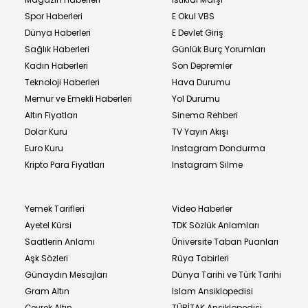
Spor Haberleri
E Okul VBS
Dünya Haberleri
E Devlet Giriş
Sağlık Haberleri
Günlük Burç Yorumları
Kadın Haberleri
Son Depremler
Teknoloji Haberleri
Hava Durumu
Memur ve Emekli Haberleri
Yol Durumu
Altın Fiyatları
Sinema Rehberi
Dolar Kuru
TV Yayın Akışı
Euro Kuru
Instagram Dondurma
Kripto Para Fiyatları
Instagram Silme
Yemek Tarifleri
Video Haberler
Ayetel Kürsi
TDK Sözlük Anlamları
Saatlerin Anlamı
Üniversite Taban Puanları
Aşk Sözleri
Rüya Tabirleri
Günaydın Mesajları
Dünya Tarihi ve Türk Tarihi
Gram Altın
İslam Ansiklopedisi
Çeyrek Altın
TÜBİTAK Ansiklopedisi