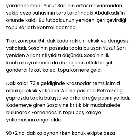
yararlanamadı: Yusuf Sarı'nın ortası savunmadan
sekip ceza sahasının ters tarafındaki Abdulkadir'in
önünde kaldı. Bu futbolcunun yeniden içeri çevirdiği
topu Sörloth kontrol edemedi.
Trabzonspor 64. dakikada rakibini eksik ve dengesiz
yakaladı. Sosa'nın pasında topla buluşan Yusuf Sarı
yeniden Arjantinli yıldızı düşündü. Sosa'nın ilk
kontrolü iyi olmasa da dar açıdan etkili bir şut
gönderdi fakat kaleci topu kornere çeldi.
Dakikalar 73'e geldiğinde Krasnodar temsilcimizi
oldukça eksik yakaladı. Ari'nin pasında Petrov sağ
çaprazda topla buluştu ve arka direğe pasını yolladı.
Kademeye giren Sosa yine kritik bir müdahalede
bulunarak Fernandes'in topu boş kaleye
yollamasına engel oldu.
90+2'nci dakika oynanırken konuk ekipte ceza