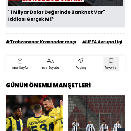
''1 Milyar Dolar Değerinde Banknot Var''
İddiası Gerçek Mi?
#Trabzonspor Krasnodar maçı
#UEFA Avrupa Ligi
#
Ana Sayfa
Yazı Boyutu
Paylaş
Favoriler
GÜNÜN ÖNEMLİ MANŞETLERİ