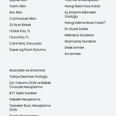
Yarım Altın
Hangi Besin Kaç Kalori
Ata Altın
Eş Anlamlı Kelimeler
Sözlüğü
Cumhuriyet Altını
Hangi Kelime Nasıl Yazılır?
22 Ayar Bilezik
En Güzel Sözler
1 Dolar Kaç TL
Metrobüs Durakları
1 Euro Kaç TL
Marmaray Durakları
Canlı Maç Sonuçları
Erkek İsimleri
Süper Lig Puan Durumu
Kız İsimleri
Atasözleri ve Anlamları
Türkçe Deyimler Sözlüğü
Çin Takvimi 2026 ve Bebek
Cinsiyeti Hesaplama
İETT Sefer Saatleri
Gebelik Hesaplama
Yükselen Burç Hesaplama
2026
Yüzde Hesaplama