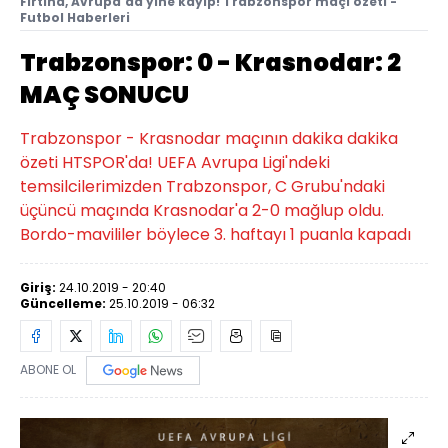
Fırtına, Avrupa'da yine kayıp! Trabzonspor maçı özeti -
Futbol Haberleri
Trabzonspor: 0 - Krasnodar: 2
MAÇ SONUCU
Trabzonspor - Krasnodar maçının dakika dakika
özeti HTSPOR'da! UEFA Avrupa Ligi'ndeki
temsilcilerimizden Trabzonspor, C Grubu'ndaki
üçüncü maçında Krasnodar'a 2-0 mağlup oldu.
Bordo-mavililer böylece 3. haftayı 1 puanla kapadı
Giriş:
24.10.2019 - 20:40
Güncelleme:
25.10.2019 - 06:32
ABONE OL