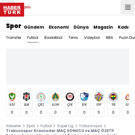
Canlı
Spor
Gündem
Ekonomi
Dünya
Magazin
Kadın
Futbol
Transfer
Basketbol
Tenis
Voleybol
NBA
Puan Du
ASF
BJK
ÇRZ
ALNY
ÇFK
EFK
EYP
FB
GS
0
0
0
0
0
0
0
0
0
Haberler
Spor
Futbol
Süper Lig
Trabzonspor
Trabzonspor Krasnodar MAÇ SONUCU ve MAÇ ÖZETİ!