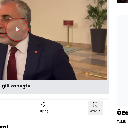
Videoyu
Oynat
lgili konuştu
Öze
Paylaş
Favoriler
TÜMÜ