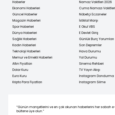
Haberler
Namaz Vakitleri 2026
Ekonomi Haberleri
Cuma Namazı Vakitler
Güncel Haberler
Nöbetçi Eczaneler
Magazin Haberleri
İstiklal Marşı
Spor Haberleri
E Okul VBS
Dünya Haberleri
E Devlet Giriş
Sağlık Haberleri
Günlük Burç Yorumları
Kadın Haberleri
Son Depremler
Teknoloji Haberleri
Hava Durumu
Memur ve Emekli Haberleri
Yol Durumu
Altın Fiyatları
Sinema Rehberi
Dolar Kuru
TV Yayın Akışı
Euro Kuru
Instagram Dondurma
Kripto Para Fiyatları
Instagram Silme
“Günün manşetlerini ve en çok okunan haberlerini her sabah e
bültene üye olun.”