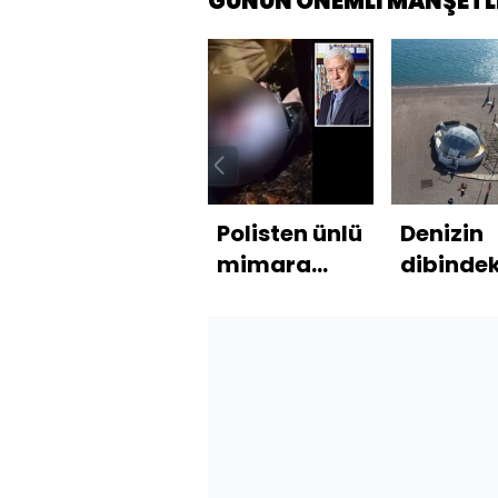
GÜNÜN ÖNEMLİ MANŞETL
Polisten ünlü
Denizin
mimara
dibindek
silahlı
kaçak y
saldırı!
"pes art
dedirtti!