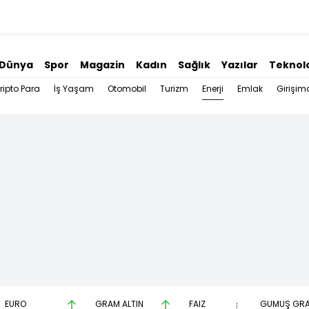
Dünya
Spor
Magazin
Kadın
Sağlık
Yazılar
Teknolo
Enerji
ripto Para
İş Yaşam
Otomobil
Turizm
Emlak
Girişimc
EURO
GRAM ALTIN
FAİZ
GÜMÜŞ GR