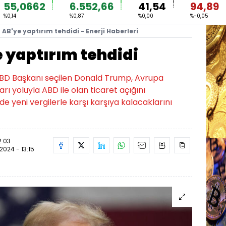
55,0662
6.552,66
41,54
94,89
%0,14
%0,87
%0,00
%-0,05
AB'ye yaptırım tehdidi - Enerji Haberleri
 yaptırım tehdidi
ABD Başkanı seçilen Donald Trump, Avrupa
arı yoluyla ABD ile olan ticaret açığını
de yeni vergilerle karşı karşıya kalacaklarını
2:03
.2024 - 13:15