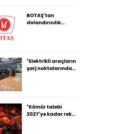
BOTAŞ'tan
dolandırıcılık
uyarısı
"Elektrikli araçların
şarj noktalarında
doğru donanım
hayati önem
taşıyor"
"Kömür talebi
2027'ye kadar rekor
kırmaya devam
edecek"