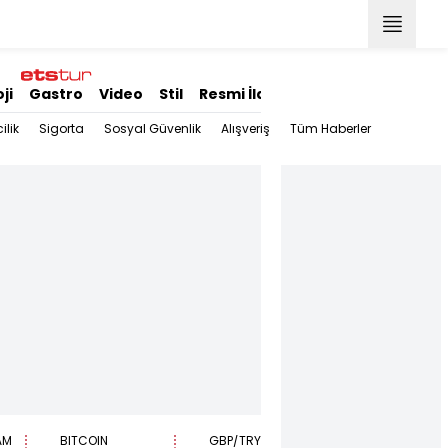
ji
Gastro
Video
Stil
Resmi İlanlar
ilik
Sigorta
Sosyal Güvenlik
Alışveriş
Tüm Haberler
AM
BITCOIN
GBP/TRY
EUR/USD