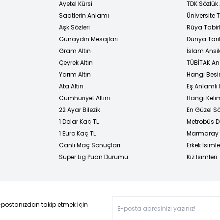
Ayetel Kürsi
TDK Sözlük
i
Saatlerin Anlamı
Üniversite
Aşk Sözleri
Rüya Tabirl
Günaydın Mesajları
Dünya Tarih
Gram Altın
İslam Ansi
Çeyrek Altın
TÜBİTAK An
Yarım Altın
Hangi Besi
Ata Altın
Eş Anlamlı 
Cumhuriyet Altını
Hangi Kelim
22 Ayar Bilezik
En Güzel Sö
1 Dolar Kaç TL
Metrobüs D
1 Euro Kaç TL
Marmaray D
Canlı Maç Sonuçları
Erkek İsimle
Süper Lig Puan Durumu
Kız İsimleri
-postanızdan takip etmek için