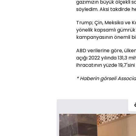
gazımızın büyük ölçekli s
söyledim. Aksi takdirde h
Trump; Çin, Meksika ve Ka
yönelik kapsamlı gümrük v
kampanyasının önemli bir 
ABD verilerine göre, ülken
açığı 2022 yılında 131,3 m
ihracatının yüzde 19,7'sini
* Haberin görseli Associat