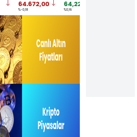
64.672,00
64,2227
1,1543
%-0,18
%0,16
%-0,09