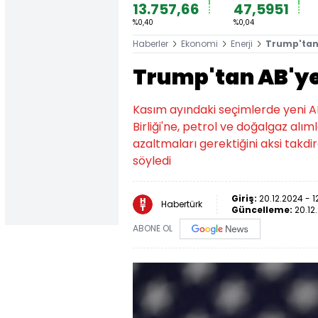
13.757,66
47,5951
%0,40
%0,04
Haberler
Ekonomi
Enerji
Trump'tan 
Trump'tan AB'ye
Kasım ayındaki seçimlerde yeni 
Birliği'ne, petrol ve doğalgaz alıml
azaltmaları gerektiğini aksi takdir
söyledi
Giriş:
20.12.2024 - 1
Habertürk
Güncelleme:
20.12
ABONE OL