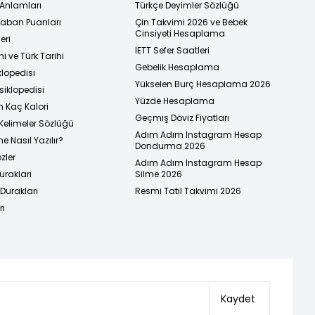
 Anlamları
Türkçe Deyimler Sözlüğü
 Taban Puanları
Çin Takvimi 2026 ve Bebek
Cinsiyeti Hesaplama
eri
İETT Sefer Saatleri
i ve Türk Tarihi
Gebelik Hesaplama
klopedisi
Yükselen Burç Hesaplama 2026
siklopedisi
Yüzde Hesaplama
n Kaç Kalori
Geçmiş Döviz Fiyatları
Kelimeler Sözlüğü
Adım Adım Instagram Hesap
e Nasıl Yazılır?
Dondurma 2026
zler
Adım Adım Instagram Hesap
urakları
Silme 2026
urakları
Resmi Tatil Takvimi 2026
ri
Kaydet