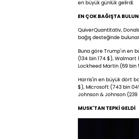
en büyük günlük gelirdi.
EN ÇOK BAĞIŞTA BULUN
QuiverQuantitativ, Donal
bağış desteğinde bulunan 
Buna göre Trump'ın en bü
(134 bin 174 $), Walmart 
Lockheed Martin (69 bin 
Harris'in en büyük dört ba
$), Microsoft (743 bin 0
Johnson & Johnson (239 b
MUSK'TAN TEPKİ GELDİ