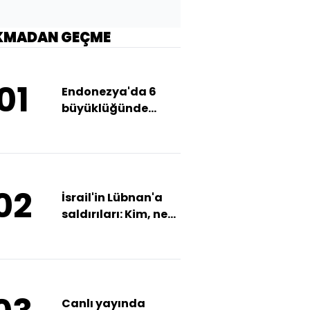
KMADAN GEÇME
01
Endonezya'da 6
büyüklüğünde
deprem
02
İsrail'in Lübnan'a
saldırıları: Kim, ne
dedi?
Canlı yayında