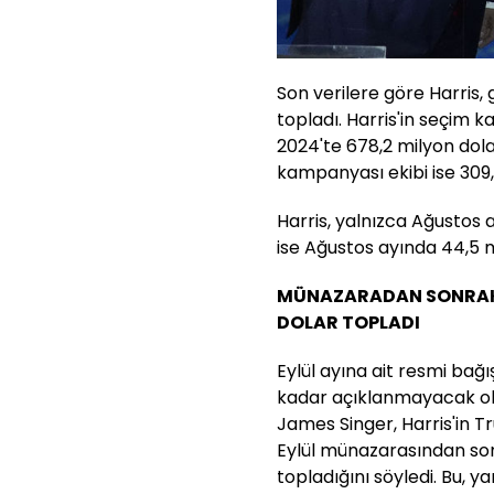
Son verilere göre Harris,
topladı. Harris'in seçim 
2024'te 678,2 milyon dola
kampanyası ekibi ise 309,
Harris, yalnızca Ağustos 
ise Ağustos ayında 44,5 m
MÜNAZARADAN SONRAKİ
DOLAR TOPLADI
Eylül ayına ait resmi ba
kadar açıklanmayacak ol
James Singer, Harris'in Tru
Eylül münazarasından son
topladığını söyledi. Bu, y