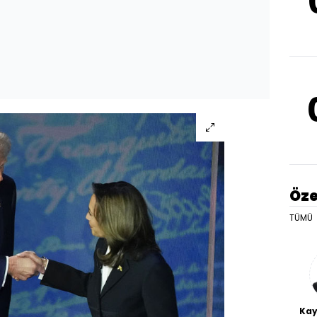
Öze
TÜMÜ
Kay