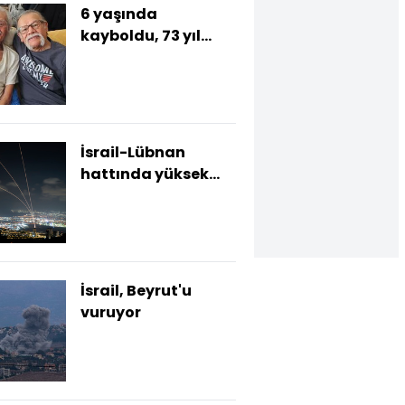
6 yaşında
kayboldu, 73 yıl
sonra ailesine
kavuştu
İsrail-Lübnan
hattında yüksek
tansiyon!
İsrail, Beyrut'u
vuruyor