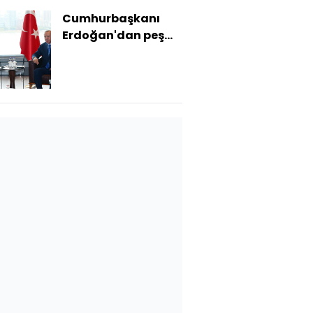
Cumhurbaşkanı
Erdoğan'dan peş
peşe temaslar