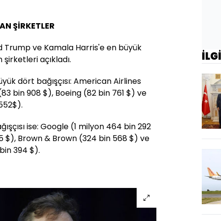
AN ŞİRKETLER
d Trump ve Kamala Harris'e en büyük
İLG
şirketleri açıkladı.
yük dört bağışçısı: American Airlines
(83 bin 908 $), Boeing (82 bin 761 $) ve
552$).
ğışçısı ise: Google (1 milyon 464 bin 292
45 $), Brown & Brown (324 bin 568 $) ve
in 394 $).