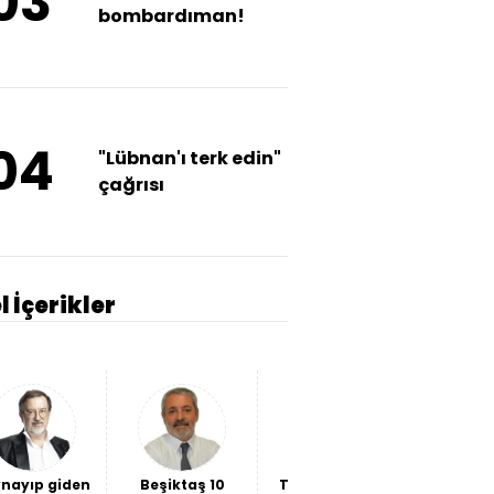
03
bombardıman!
04
"Lübnan'ı terk edin"
çağrısı
l İçerikler
nayıp giden
Beşiktaş 10
THY bilançosu
İki "hain