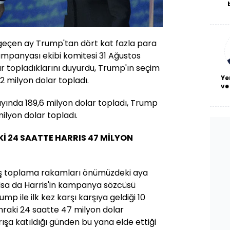
De
haf
a
bl
 geçen ay Trump'tan dört kat fazla para
kampanyası ekibi komitesi 31 Ağustos
r topladıklarını duyurdu, Trump'ın seçim
Ye
2 milyon dolar topladı.
ve
ayında 189,6 milyon dolar topladı, Trump
ilyon dolar topladı.
 24 SAATTE HARRIS 47 MİLYON
ğış toplama rakamları önümüzdeki aya
sa da Harris'in kampanya sözcüsü
mp ile ilk kez karşı karşıya geldiği 10
raki 24 saatte 47 milyon dolar
arışa katıldığı günden bu yana elde ettiği