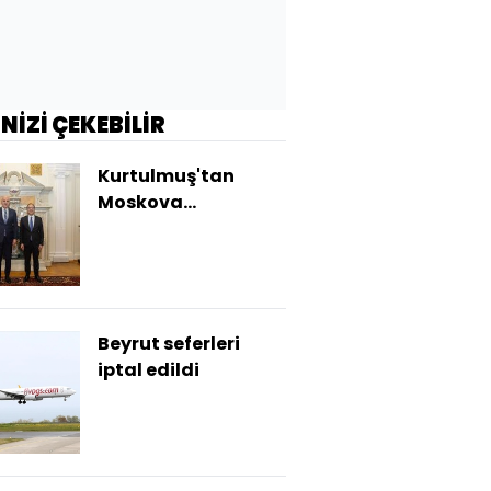
İNİZİ ÇEKEBİLİR
Kurtulmuş'tan
Moskova
Büyükelçiliği’ne
ziyaret
Beyrut seferleri
iptal edildi