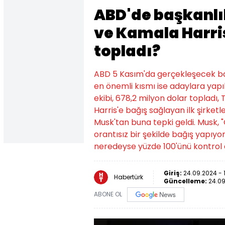
ABD'de başkanlı
ve Kamala Harri
topladı?
ABD 5 Kasım'da gerçekleşecek baş
en önemli kısmı ise adaylara yapı
ekibi, 678,2 milyon dolar topladı, 
Harris'e bağış sağlayan ilk şirke
Musk'tan buna tepki geldi. Musk, 
orantısız bir şekilde bağış yapıyor
neredeyse yüzde 100'ünü kontrol e
Giriş:
24.09.2024 - 
Habertürk
Güncelleme:
24.09
ABONE OL