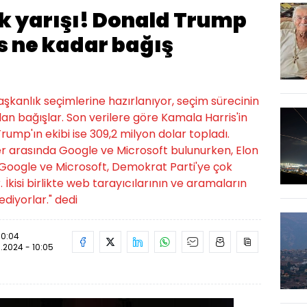
k yarışı! Donald Trump
s ne kadar bağış
kanlık seçimlerine hazırlanıyor, seçim sürecinin
lan bağışlar. Son verilere göre Kamala Harris'in
Trump'ın ekibi ise 309,2 milyon dolar topladı.
tler arasında Google ve Microsoft bulunurken, Elon
"Google ve Microsoft, Demokrat Parti'ye çok
. İkisi birlikte web tarayıcılarının ve aramaların
diyorlar." dedi
10:04
.2024 - 10:05