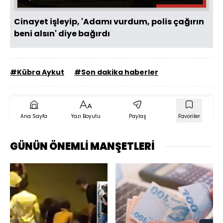
Cinayet işleyip, 'Adamı vurdum, polis çağırın
beni alsın' diye bağırdı
#Kübra Aykut
#Son dakika haberler
Ana Sayfa
Yazı Boyutu
Paylaş
Favoriler
GÜNÜN ÖNEMLİ MANŞETLERİ