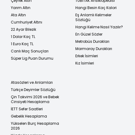
Çeyrek Altın
TÜBİTAK Ansiklopedisi
Yarım Altın
Hangi Besin Kaç Kalori
Ata Altın
Eş Anlamlı Kelimeler
Sözlüğü
Cumhuriyet Altını
Hangi Kelime Nasıl Yazılır?
22 Ayar Bilezik
En Güzel Sözler
1 Dolar Kaç TL
Metrobüs Durakları
1 Euro Kaç TL
Marmaray Durakları
Canlı Maç Sonuçları
Erkek İsimleri
Süper Lig Puan Durumu
Kız İsimleri
Atasözleri ve Anlamları
Türkçe Deyimler Sözlüğü
Çin Takvimi 2026 ve Bebek
Cinsiyeti Hesaplama
İETT Sefer Saatleri
Gebelik Hesaplama
Yükselen Burç Hesaplama
2026