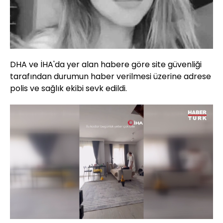
DHA ve İHA'da yer alan habere göre site güvenliği
tarafından durumun haber verilmesi üzerine adrese
polis ve sağlık ekibi sevk edildi.
Yüklendi
:
17.71%
Sesi
Oynatma
360
Aç
Hızı