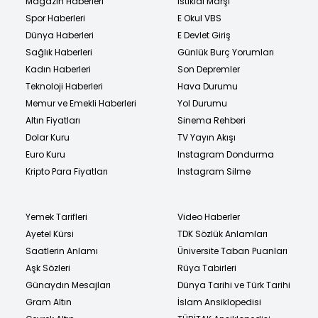
Magazin Haberleri
İstiklal Marşı
Spor Haberleri
E Okul VBS
Dünya Haberleri
E Devlet Giriş
Sağlık Haberleri
Günlük Burç Yorumları
Kadın Haberleri
Son Depremler
Teknoloji Haberleri
Hava Durumu
Memur ve Emekli Haberleri
Yol Durumu
Altın Fiyatları
Sinema Rehberi
Dolar Kuru
TV Yayın Akışı
Euro Kuru
Instagram Dondurma
Kripto Para Fiyatları
Instagram Silme
Yemek Tarifleri
Video Haberler
Ayetel Kürsi
TDK Sözlük Anlamları
Saatlerin Anlamı
Üniversite Taban Puanları
Aşk Sözleri
Rüya Tabirleri
Günaydın Mesajları
Dünya Tarihi ve Türk Tarihi
Gram Altın
İslam Ansiklopedisi