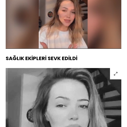
Yüklendi
:
62.75%
Sesi
Oynatma
Aç
Hızı
SAĞLIK EKİPLERİ SEVK EDİLDİ