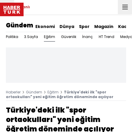
Canlı
Gündem
Ekonomi
Dünya
Spor
Magazin
Kadın
Eğitim
Politika
3.Sayfa
Güvenlik
İnanç
HT Trend
Medy
Haberler
Gündem
Eğitim
Türkiye'deki ilk "spor
ortaokulları" yeni eğitim öğretim döneminde açılıyor
Türkiye'deki ilk "spor
ortaokulları" yeni eğitim
öğretim döneminde açılıyor