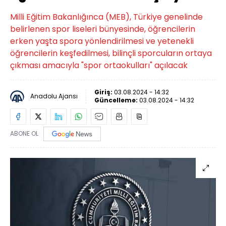
Milli Eğitim Bakanlığınca (MEB), Türkiye genelinde
belirlenen spor liseleri bünyesinde, öğrencilerin
erken yaşta spora yönlendirilmesi ve yetenekli
öğrencilerin keşfedilmesi, bilinçli sporcuların ortaya
çıkması amacıyla "spor ortaokulları" açılacak
Giriş:
03.08.2024 - 14:32
Anadolu Ajansı
Güncelleme:
03.08.2024 - 14:32
ABONE OL