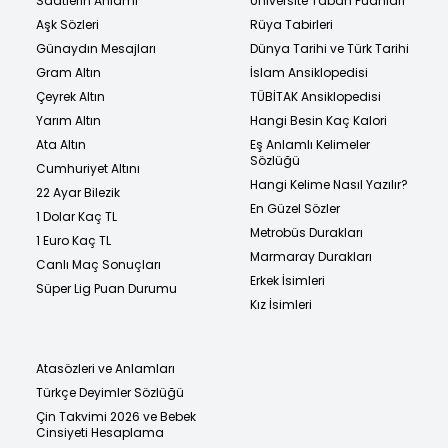
Saatlerin Anlamı
Üniversite Taban Puanları
Aşk Sözleri
Rüya Tabirleri
Günaydın Mesajları
Dünya Tarihi ve Türk Tarihi
Gram Altın
İslam Ansiklopedisi
Çeyrek Altın
TÜBİTAK Ansiklopedisi
Yarım Altın
Hangi Besin Kaç Kalori
Ata Altın
Eş Anlamlı Kelimeler
Sözlüğü
Cumhuriyet Altını
Hangi Kelime Nasıl Yazılır?
22 Ayar Bilezik
En Güzel Sözler
1 Dolar Kaç TL
Metrobüs Durakları
1 Euro Kaç TL
Marmaray Durakları
Canlı Maç Sonuçları
Erkek İsimleri
Süper Lig Puan Durumu
Kız İsimleri
Atasözleri ve Anlamları
Türkçe Deyimler Sözlüğü
Çin Takvimi 2026 ve Bebek
Cinsiyeti Hesaplama