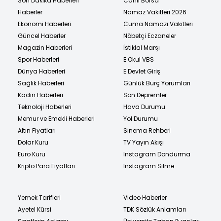
Son Dakika Haberleri
Canlı Borsa
Haberler
Namaz Vakitleri 2026
Ekonomi Haberleri
Cuma Namazı Vakitleri
Güncel Haberler
Nöbetçi Eczaneler
Magazin Haberleri
İstiklal Marşı
Spor Haberleri
E Okul VBS
Dünya Haberleri
E Devlet Giriş
Sağlık Haberleri
Günlük Burç Yorumları
Kadın Haberleri
Son Depremler
Teknoloji Haberleri
Hava Durumu
Memur ve Emekli Haberleri
Yol Durumu
Altın Fiyatları
Sinema Rehberi
Dolar Kuru
TV Yayın Akışı
Euro Kuru
Instagram Dondurma
Kripto Para Fiyatları
Instagram Silme
Yemek Tarifleri
Video Haberler
Ayetel Kürsi
TDK Sözlük Anlamları