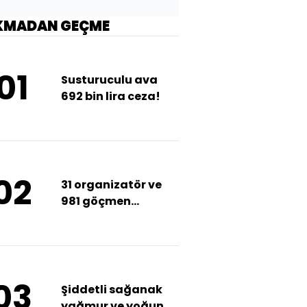
KMADAN GEÇME
01
Susturuculu ava
692 bin lira ceza!
02
31 organizatör ve
981 göçmen
yakalandı
03
Şiddetli sağanak
yağmur ve yoğun