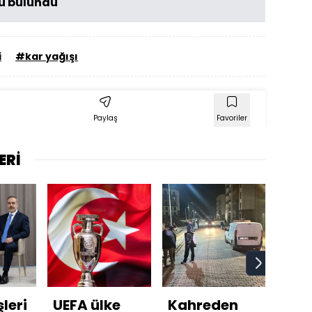
lü bulundu
i
#kar yağışı
Paylaş
Favoriler
ERİ
leri
UEFA ülke
Kahreden
İşte