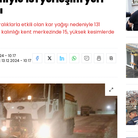
ı
klarla etkili olan kar yağışı nedeniyle 131
r kalınlığı kent merkezinde 15, yüksek kesimlerde
24 - 10:17
:
13.12.2024 - 10:17