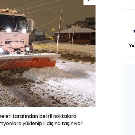
De
haf
a
bl
Ya
leri tarafından belirli noktalara
yonlara yüklenip il dışına taşınıyor.