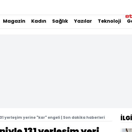
Magazin
Kadın
Sağlık
Yazılar
Teknoloji
G
İLG
31 yerleşim yerine "kar" engeli | Son dakika haberleri
iyle 131 yerleşim yeri