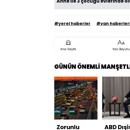
Anne ile 3 çocuğu evlerinde ö
#yerel haberler
#van haberler
Ana Sayfa
Yazı Boyutu
GÜNÜN ÖNEMLİ MANŞETL
Zorunlu
ABD Dışiş