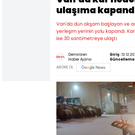
ulaşıma kapand
Van'da dün akşam başlayan ve aralı
yerleşim yerinin yolu kapandı. Ka
ise 30 santimetreye ulaştı
Demirören
Giriş:
13.12.20
Haber Ajansı
Güncelleme
ABONE OL