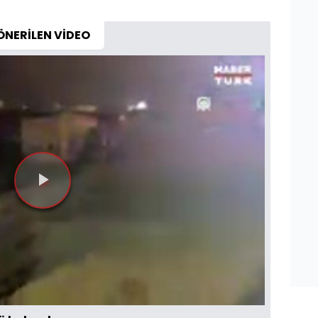
ÖNERİLEN VİDEO
Videoyu
Oynat