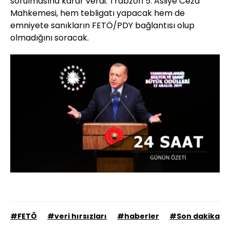
sorulmasına karar verdi. Trabzon 5. Asliye Ceza
Mahkemesi, hem tebligatı yapacak hem de
emniyete sanıkların FETÖ/PDY bağlantısı olup
olmadığını soracak.
Yüklendi
:
59.18%
Sesi
Oynatma
Aç
Hızı
#FETÖ
#veri hırsızları
#haberler
#Son dakika h