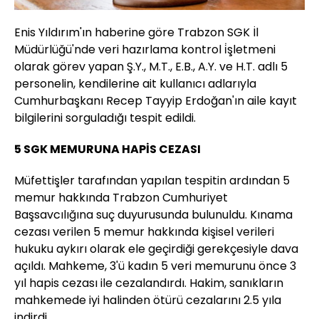
Enis Yıldırım'ın haberine göre Trabzon SGK İl
Müdürlüğü'nde veri hazırlama kontrol i̇şletmeni
olarak görev yapan Ş.Y., M.T., E.B., A.Y. ve H.T. adlı 5
personelin, kendilerine ait kullanıcı adlarıyla
Cumhurbaşkanı Recep Tayyip Erdoğan'ın aile kayıt
bilgilerini sorguladığı tespit edildi.
5 SGK MEMURUNA HAPİS CEZASI
Müfettişler tarafından yapılan tespitin ardından 5
memur hakkında Trabzon Cumhuriyet
Başsavcılığına suç duyurusunda bulunuldu. Kınama
cezası verilen 5 memur hakkında kişisel verileri
hukuku aykırı olarak ele geçirdiği gerekçesiyle dava
açıldı. Mahkeme, 3'ü kadın 5 veri memurunu önce 3
yıl hapis cezası ile cezalandırdı. Hakim, sanıkların
mahkemede iyi halinden ötürü cezalarını 2.5 yıla
indirdi.