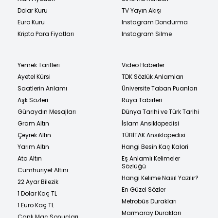
Dolar Kuru
TV Yayın Akışı
Euro Kuru
Instagram Dondurma
Kripto Para Fiyatları
Instagram Silme
Yemek Tarifleri
Video Haberler
Ayetel Kürsi
TDK Sözlük Anlamları
Saatlerin Anlamı
Üniversite Taban Puanları
Aşk Sözleri
Rüya Tabirleri
Günaydın Mesajları
Dünya Tarihi ve Türk Tarihi
Gram Altın
İslam Ansiklopedisi
Çeyrek Altın
TÜBİTAK Ansiklopedisi
Yarım Altın
Hangi Besin Kaç Kalori
Ata Altın
Eş Anlamlı Kelimeler
Sözlüğü
Cumhuriyet Altını
Hangi Kelime Nasıl Yazılır?
22 Ayar Bilezik
En Güzel Sözler
1 Dolar Kaç TL
Metrobüs Durakları
1 Euro Kaç TL
Marmaray Durakları
Canlı Maç Sonuçları