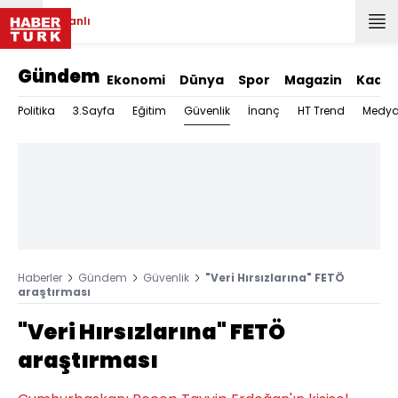
Canlı
Gündem
Ekonomi
Dünya
Spor
Magazin
Kadın
Güvenlik
Politika
3.Sayfa
Eğitim
İnanç
HT Trend
Medy
Haberler
Gündem
Güvenlik
"Veri Hırsızlarına" FETÖ
araştırması
"Veri Hırsızlarına" FETÖ
araştırması