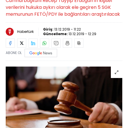
Cumhurbaşkanı Recep Tayyip Erdoğan'ın kişisel
verilerini hukuka aykırı olarak ele geçiren 5 SGK
memurunun FETÖ/PDY ile bağlantıları araştırılacak
Giriş:
13.12.2019 - 11:22
Habertürk
Güncelleme:
13.12.2019 - 12:29
ABONE OL