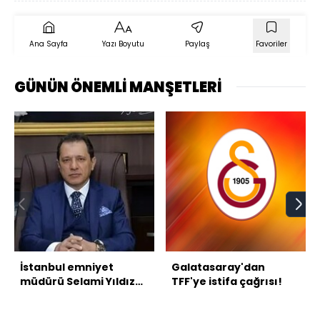
Ana Sayfa
Yazı Boyutu
Paylaş
Favoriler
GÜNÜN ÖNEMLİ MANŞETLERİ
İstanbul emniyet
Galatasaray'dan
müdürü Selami Yıldız
TFF'ye istifa çağrısı!
bugün göreve başlıyor