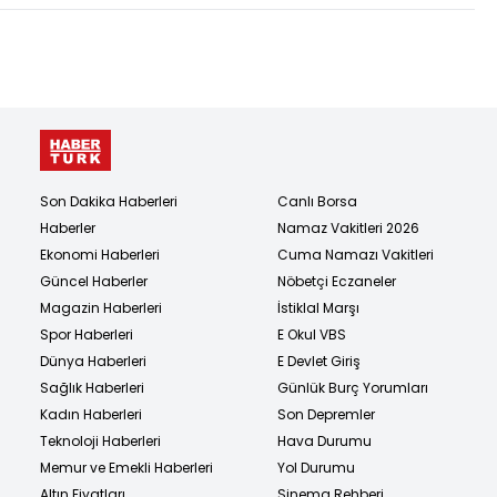
Son Dakika Haberleri
Canlı Borsa
Haberler
Namaz Vakitleri 2026
Ekonomi Haberleri
Cuma Namazı Vakitleri
Güncel Haberler
Nöbetçi Eczaneler
Magazin Haberleri
İstiklal Marşı
Spor Haberleri
E Okul VBS
Dünya Haberleri
E Devlet Giriş
Sağlık Haberleri
Günlük Burç Yorumları
Kadın Haberleri
Son Depremler
Teknoloji Haberleri
Hava Durumu
Memur ve Emekli Haberleri
Yol Durumu
Altın Fiyatları
Sinema Rehberi