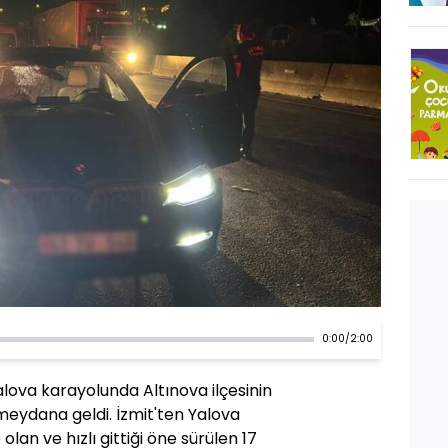
0:00
/
2:00
alova karayolunda Altınova ilçesinin
meydana geldi. İzmit'ten Yalova
olan ve hızlı gittiği öne sürülen 17