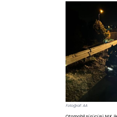
Fotoğraf: AA
Otomobil sürücüsü M.K. ile