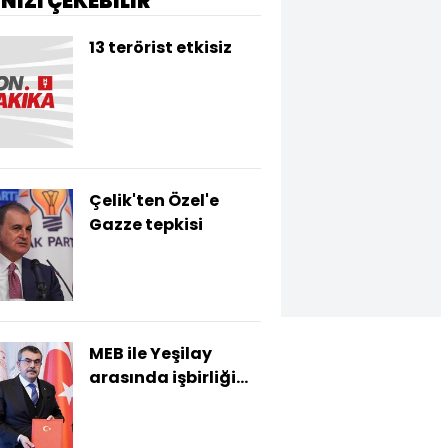
İNİZİ ÇEKEBİLİR
13 terörist etkisiz
Çelik'ten Özel'e
Gazze tepkisi
MEB ile Yeşilay
arasında işbirliği
protokolü
imzalandı