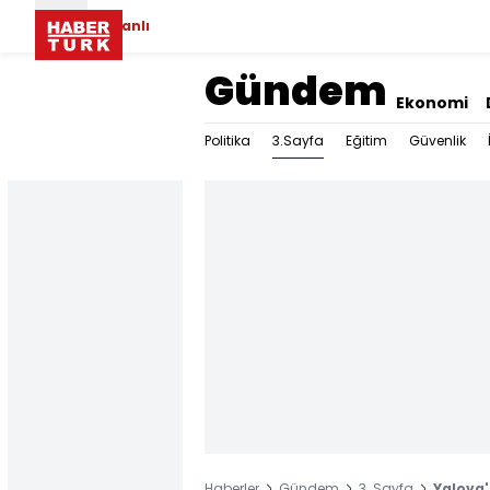
Canlı
Gündem
Ekonomi
3.Sayfa
Politika
Eğitim
Güvenlik
Haberler
Gündem
3. Sayfa
Yalova'