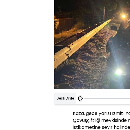
Sesli Dinle
Kaza, gece yarısı İzmit-Y
Çavuşçiftliği mevkisinde 
istikametine seyir halinde 