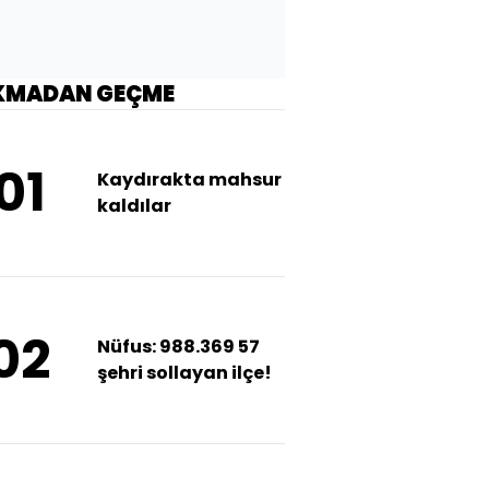
KMADAN GEÇME
01
Kaydırakta mahsur
kaldılar
02
Nüfus: 988.369 57
şehri sollayan ilçe!