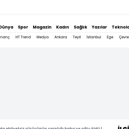
Dünya
Spor
Magazin
Kadın
Sağlık
Yazılar
Teknolo
İnanç
HT Trend
Medya
Ankara
Teyit
İstanbul
Ege
Çevre
da ehliyetsiz sürücünün çarptığı baba ve oğlu öldü |