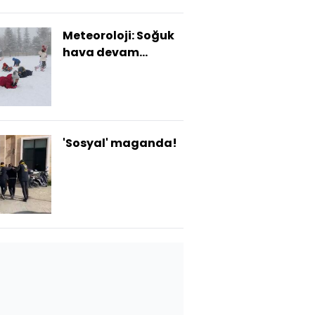
Meteoroloji: Soğuk
hava devam
edecek! 4 bölgede
kar var!
'Sosyal' maganda!