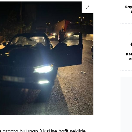
Kay
De
haf
a
bl
Ke
a
 araçta bulunan 3 kişi ise hafif şekilde