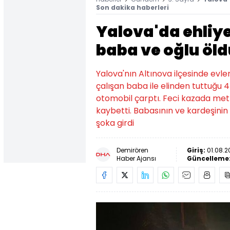
Son dakika haberleri
Yalova'da ehliy
baba ve oğlu öl
Yalova'nın Altınova ilçesinde evl
çalışan baba ile elinden tuttuğu 4
otomobil çarptı. Feci kazada met
kaybetti. Babasının ve kardeşinin 
şoka girdi
Demirören
Giriş:
01.08.2
Haber Ajansı
Güncelleme