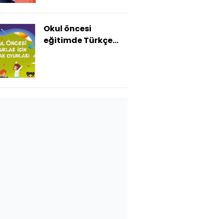
Okul öncesi
eğitimde Türkçe
gelişimini
destekleyen yeni
eğitim materyalleri
hazırlandı