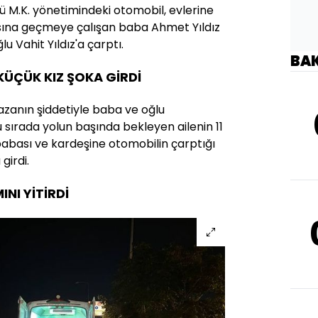
cü M.K. yönetimindeki otomobil, evlerine
sına geçmeye çalışan baba Ahmet Yıldız
lu Vahit Yıldız'a çarptı.
BA
KÜÇÜK KIZ ŞOKA GİRDİ
azanın şiddetiyle baba ve oğlu
 sırada yolun başında bekleyen ailenin 11
babası ve kardeşine otomobilin çarptığı
girdi.
NI YİTİRDİ