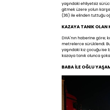
yaşındaki ehliyetsiz sürü
gitmek üzere yolun karşı
(36) ile elinden tuttuğu oğ
KAZAYA TANIK OLAN 
DHA'nın haberine göre; k
metrelerce sürüklendi. Bu
yaşındaki kız çocuğu ise 
kazaya tanık olunca şoka 
BABA İLE OĞLU YAŞAMI