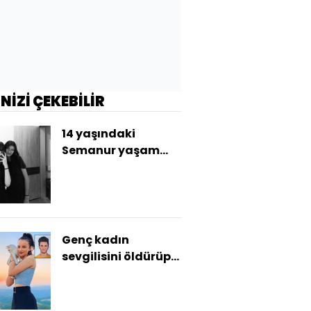
İNİZİ ÇEKEBİLİR
14 yaşındaki
Semanur yaşam
savaşı veriyor
Genç kadın
sevgilisini öldürüp
mesajlaşmış!