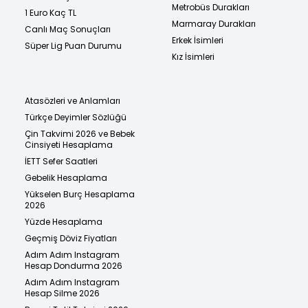
Metrobüs Durakları
1 Euro Kaç TL
Marmaray Durakları
Canlı Maç Sonuçları
Erkek İsimleri
Süper Lig Puan Durumu
Kız İsimleri
Atasözleri ve Anlamları
Türkçe Deyimler Sözlüğü
Çin Takvimi 2026 ve Bebek
Cinsiyeti Hesaplama
İETT Sefer Saatleri
Gebelik Hesaplama
Yükselen Burç Hesaplama
2026
Yüzde Hesaplama
Geçmiş Döviz Fiyatları
Adım Adım Instagram
Hesap Dondurma 2026
Adım Adım Instagram
Hesap Silme 2026