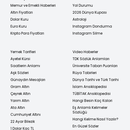
Memur ve Emekli Haberleri
Yol Durumu
Altın Fiyatları
2026 Dünya Kupası
Dolar Kuru
Astroloji
Euro Kuru
Instagram Dondurma
Kripto Para Fiyatları
Instagram Silme
Yemek Tarifleri
Video Haberler
Ayetel Kürsi
TDK Sözlük Anlamları
Saatlerin Anlamı
Üniversite Taban Puanları
Aşk Sözleri
Rüya Tabirleri
Günaydın Mesajları
Dünya Tarihi ve Türk Tarihi
Gram Altın
İslam Ansiklopedisi
Çeyrek Altın
TÜBİTAK Ansiklopedisi
Yarım Altın
Hangi Besin Kaç Kalori
Ata Altın
Eş Anlamlı Kelimeler
Sözlüğü
Cumhuriyet Altını
Hangi Kelime Nasıl Yazılır?
22 Ayar Bilezik
En Güzel Sözler
1 Dolar Kaç TL