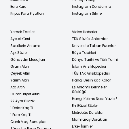
Euro Kuru
Instagram Dondurma
Kripto Para Fiyatları
Instagram Silme
Yemek Tarifleri
Video Haberler
Ayetel Kürsi
TDK Sözlük Anlamları
Saatlerin Anlamı
Üniversite Taban Puanları
Aşk Sözleri
Rüya Tabirleri
Günaydın Mesajları
Dünya Tarihi ve Türk Tarihi
Gram Altın
İslam Ansiklopedisi
Çeyrek Altın
TÜBİTAK Ansiklopedisi
Yarım Altın
Hangi Besin Kaç Kalori
Ata Altın
Eş Anlamlı Kelimeler
Sözlüğü
Cumhuriyet Altını
Hangi Kelime Nasıl Yazılır?
22 Ayar Bilezik
En Güzel Sözler
1 Dolar Kaç TL
Metrobüs Durakları
1 Euro Kaç TL
Marmaray Durakları
Canlı Maç Sonuçları
Erkek İsimleri
Süper Lig Puan Durumu