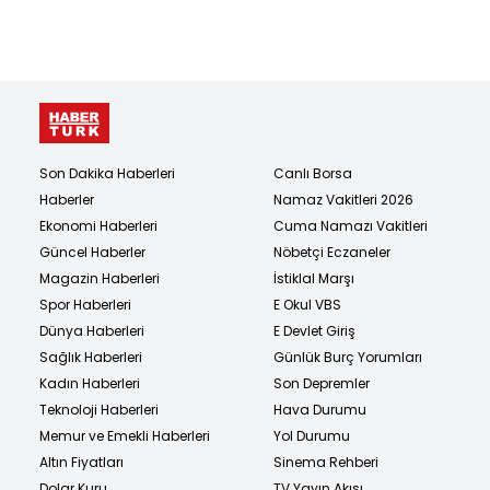
Son Dakika Haberleri
Canlı Borsa
Haberler
Namaz Vakitleri 2026
Ekonomi Haberleri
Cuma Namazı Vakitleri
Güncel Haberler
Nöbetçi Eczaneler
Magazin Haberleri
İstiklal Marşı
Spor Haberleri
E Okul VBS
Dünya Haberleri
E Devlet Giriş
Sağlık Haberleri
Günlük Burç Yorumları
Kadın Haberleri
Son Depremler
Teknoloji Haberleri
Hava Durumu
Memur ve Emekli Haberleri
Yol Durumu
Altın Fiyatları
Sinema Rehberi
Dolar Kuru
TV Yayın Akışı