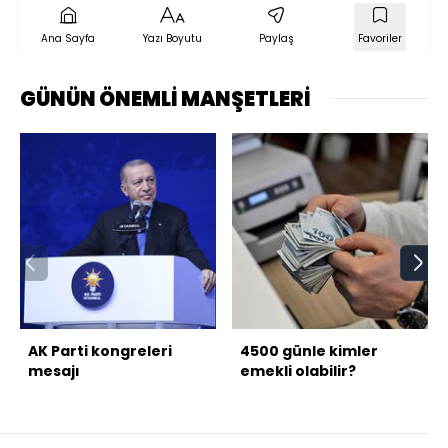
Ana Sayfa
Yazı Boyutu
Paylaş
Favoriler
GÜNÜN ÖNEMLİ MANŞETLERİ
AK Parti kongreleri
4500 günle kimler
mesajı
emekli olabilir?