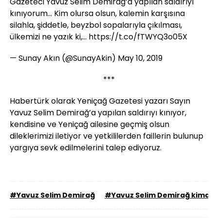
Gazeteci Yavuz Selim Demirağ’a yapılan saldırıyı
kınıyorum... Kim olursa olsun, kalemin karşısına
silahla, şiddetle, beyzbol sopalarıyla çıkılması,
ülkemizi ne yazık ki,…
https://t.co/fTWYQ3o05X
— Sunay Akın (@SunayAkin)
May 10, 2019
***
Habertürk olarak Yeniçağ Gazetesi yazarı Sayın
Yavuz Selim Demirağ’a yapılan saldırıyı kınıyor,
kendisine ve Yeniçağ ailesine geçmiş olsun
dileklerimizi iletiyor ve yetkililerden faillerin bulunup
yargıya sevk edilmelerini talep ediyoruz.
#Yavuz Selim Demirağ
#Yavuz Selim Demirağ kimdir