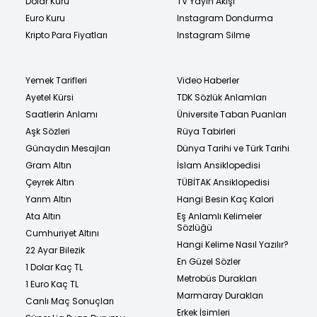
Dolar Kuru
TV Yayın Akışı
Euro Kuru
Instagram Dondurma
Kripto Para Fiyatları
Instagram Silme
Yemek Tarifleri
Video Haberler
Ayetel Kürsi
TDK Sözlük Anlamları
Saatlerin Anlamı
Üniversite Taban Puanları
Aşk Sözleri
Rüya Tabirleri
Günaydın Mesajları
Dünya Tarihi ve Türk Tarihi
Gram Altın
İslam Ansiklopedisi
Çeyrek Altın
TÜBİTAK Ansiklopedisi
Yarım Altın
Hangi Besin Kaç Kalori
Ata Altın
Eş Anlamlı Kelimeler
Sözlüğü
Cumhuriyet Altını
Hangi Kelime Nasıl Yazılır?
22 Ayar Bilezik
En Güzel Sözler
1 Dolar Kaç TL
Metrobüs Durakları
1 Euro Kaç TL
Marmaray Durakları
Canlı Maç Sonuçları
Erkek İsimleri