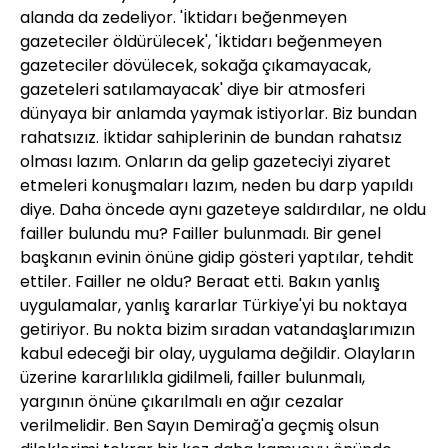
alanda da zedeliyor. 'İktidarı beğenmeyen
gazeteciler öldürülecek', 'İktidarı beğenmeyen
gazeteciler dövülecek, sokağa çıkamayacak,
gazeteleri satılamayacak' diye bir atmosferi
dünyaya bir anlamda yaymak istiyorlar. Biz bundan
rahatsızız. İktidar sahiplerinin de bundan rahatsız
olması lazım. Onların da gelip gazeteciyi ziyaret
etmeleri konuşmaları lazım, neden bu darp yapıldı
diye. Daha öncede aynı gazeteye saldırdılar, ne oldu
failler bulundu mu? Failler bulunmadı. Bir genel
başkanın evinin önüne gidip gösteri yaptılar, tehdit
ettiler. Failler ne oldu? Beraat etti. Bakın yanlış
uygulamalar, yanlış kararlar Türkiye'yi bu noktaya
getiriyor. Bu nokta bizim sıradan vatandaşlarımızın
kabul edeceği bir olay, uygulama değildir. Olayların
üzerine kararlılıkla gidilmeli, failler bulunmalı,
yargının önüne çıkarılmalı en ağır cezalar
verilmelidir. Ben Sayın Demirağ'a geçmiş olsun