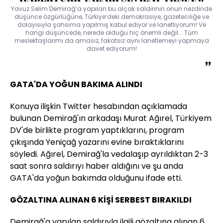
Yavuz Selim Demirağ’a yapılan bu alçak saldırının onun nezdinde
düşünce özgürlüğüne, Türkiye’deki demokrasiye, gazeteciliğe ve
dolayısıyla şahsıma yapılmış kabul ediyor ve lanetliyorum! Ve
hangi düşüncede, nerede olduğu hiç önemli değil... Tüm
meslektaşlarımı da amasız, fakatsız aynı lanetlemeyi yapmaya
davet ediyorum!
GATA'DA YOĞUN BAKIMA ALINDI
Konuya ilişkin Twitter hesabından açıklamada
bulunan Demirağ'ın arkadaşı Murat Ağırel, Türkiyem
DV'de birlikte program yaptıklarını, program
çıkışında Yeniçağ yazarını evine bıraktıklarını
söyledi. Ağırel, Demirağ'la vedalaşıp ayrıldıktan 2-3
saat sonra saldırıyı haber aldığını ve şu anda
GATA'da yoğun bakımda olduğunu ifade etti.
GÖZALTINA ALINAN 6 KİŞİ SERBEST BIRAKILDI
Demirağ'a yapılan saldırıyla ilgili gözaltına alınan 6