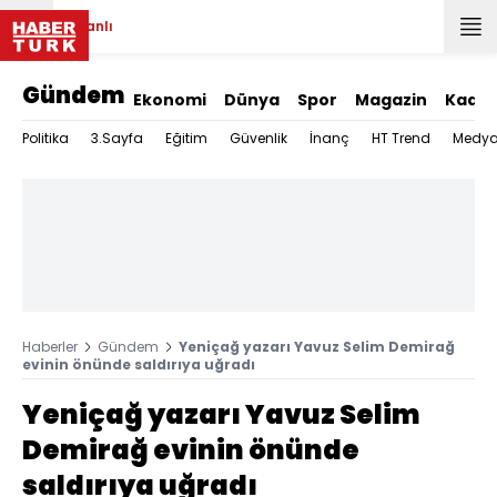
Canlı
Gündem
Ekonomi
Dünya
Spor
Magazin
Kadın
Politika
3.Sayfa
Eğitim
Güvenlik
İnanç
HT Trend
Medy
Haberler
Gündem
Yeniçağ yazarı Yavuz Selim Demirağ
evinin önünde saldırıya uğradı
Yeniçağ yazarı Yavuz Selim
Demirağ evinin önünde
saldırıya uğradı