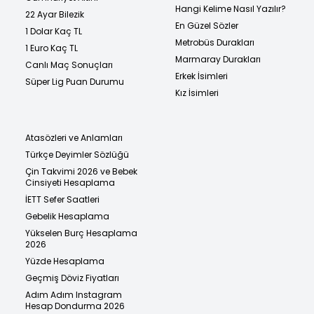
Hangi Kelime Nasıl Yazılır?
22 Ayar Bilezik
En Güzel Sözler
1 Dolar Kaç TL
Metrobüs Durakları
1 Euro Kaç TL
Marmaray Durakları
Canlı Maç Sonuçları
Erkek İsimleri
Süper Lig Puan Durumu
Kız İsimleri
Atasözleri ve Anlamları
Türkçe Deyimler Sözlüğü
Çin Takvimi 2026 ve Bebek
Cinsiyeti Hesaplama
İETT Sefer Saatleri
Gebelik Hesaplama
Yükselen Burç Hesaplama
2026
Yüzde Hesaplama
Geçmiş Döviz Fiyatları
Adım Adım Instagram
Hesap Dondurma 2026