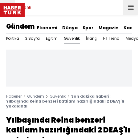
Canlı
Gündem
Ekonomi
Dünya
Spor
Magazin
Kadın
Güvenlik
Politika
3.Sayfa
Eğitim
İnanç
HT Trend
Medy
Haberler
Gündem
Güvenlik
Son dakika haberi:
Yılbaşında Reina benzeri katliam hazırlığındaki 2 DEAŞ'lı
yakalandı
Yılbaşında Reina benzeri
katliam hazırlığındaki 2 DEAŞ'lı