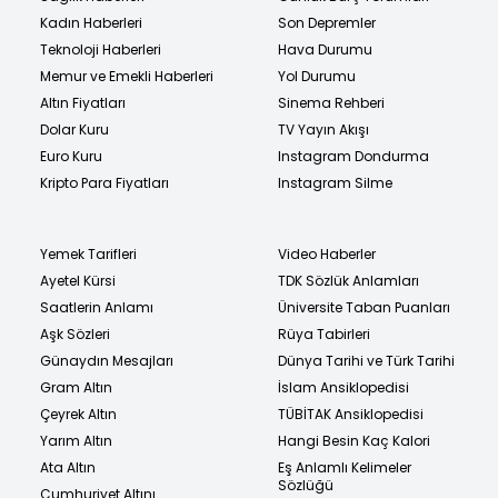
Kadın Haberleri
Son Depremler
Teknoloji Haberleri
Hava Durumu
Memur ve Emekli Haberleri
Yol Durumu
Altın Fiyatları
Sinema Rehberi
Dolar Kuru
TV Yayın Akışı
Euro Kuru
Instagram Dondurma
Kripto Para Fiyatları
Instagram Silme
Yemek Tarifleri
Video Haberler
Ayetel Kürsi
TDK Sözlük Anlamları
Saatlerin Anlamı
Üniversite Taban Puanları
Aşk Sözleri
Rüya Tabirleri
Günaydın Mesajları
Dünya Tarihi ve Türk Tarihi
Gram Altın
İslam Ansiklopedisi
Çeyrek Altın
TÜBİTAK Ansiklopedisi
Yarım Altın
Hangi Besin Kaç Kalori
Ata Altın
Eş Anlamlı Kelimeler
Sözlüğü
Cumhuriyet Altını