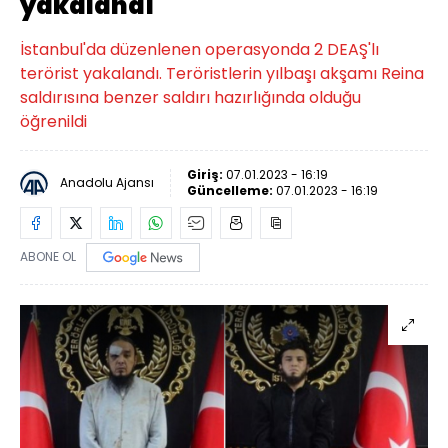
yakalandı
İstanbul'da düzenlenen operasyonda 2 DEAŞ'lı
terörist yakalandı. Teröristlerin yılbaşı akşamı Reina
saldırısına benzer saldırı hazırlığında olduğu
öğrenildi
Giriş:
07.01.2023 - 16:19
Anadolu Ajansı
Güncelleme:
07.01.2023 - 16:19
ABONE OL