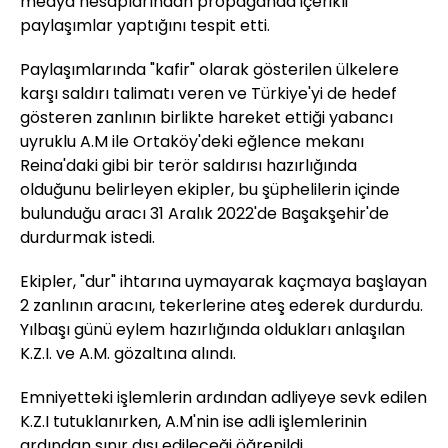
medya hesaplarından propaganda içerikli
paylaşımlar yaptığını tespit etti.
Paylaşımlarında "kafir" olarak gösterilen ülkelere
karşı saldırı talimatı veren ve Türkiye'yi de hedef
gösteren zanlının birlikte hareket ettiği yabancı
uyruklu A.M ile Ortaköy'deki eğlence mekanı
Reina'daki gibi bir terör saldırısı hazırlığında
olduğunu belirleyen ekipler, bu şüphelilerin içinde
bulunduğu aracı 31 Aralık 2022'de Başakşehir'de
durdurmak istedi.
Ekipler, "dur" ihtarına uymayarak kaçmaya başlayan
2 zanlının aracını, tekerlerine ateş ederek durdurdu.
Yılbaşı günü eylem hazırlığında oldukları anlaşılan
K.Z.I. ve A.M. gözaltına alındı.
Emniyetteki işlemlerin ardından adliyeye sevk edilen
K.Z.I tutuklanırken, A.M'nin ise adli işlemlerinin
ardından sınır dışı edileceği öğrenildi.