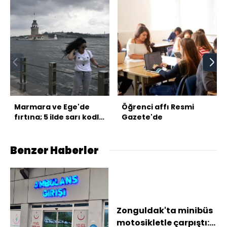
Marmara ve Ege'de
Öğrenci affı Resmi
fırtına; 5 ilde sarı kodlu
Gazete'de
uyarı!
Benzer Haberler
Zonguldak'ta minibüs
motosikletle çarpıştı: