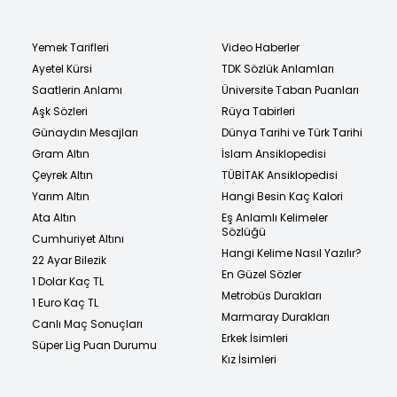
Yemek Tarifleri
Video Haberler
Ayetel Kürsi
TDK Sözlük Anlamları
Saatlerin Anlamı
Üniversite Taban Puanları
Aşk Sözleri
Rüya Tabirleri
Günaydın Mesajları
Dünya Tarihi ve Türk Tarihi
Gram Altın
İslam Ansiklopedisi
Çeyrek Altın
TÜBİTAK Ansiklopedisi
Yarım Altın
Hangi Besin Kaç Kalori
Ata Altın
Eş Anlamlı Kelimeler
Sözlüğü
Cumhuriyet Altını
Hangi Kelime Nasıl Yazılır?
22 Ayar Bilezik
En Güzel Sözler
1 Dolar Kaç TL
Metrobüs Durakları
1 Euro Kaç TL
Marmaray Durakları
Canlı Maç Sonuçları
Erkek İsimleri
Süper Lig Puan Durumu
Kız İsimleri