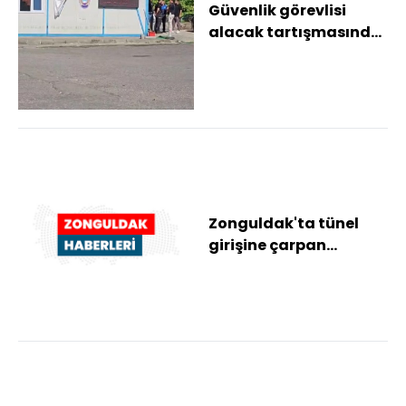
Güvenlik görevlisi
alacak tartışmasında
zabıta memurunu
tabancayla yaraladı
Zonguldak'ta tünel
girişine çarpan
otomobilin sürücüsü
ağır yaralandı