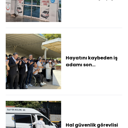
17 yaşındaki sürücü
ağır yarala...
Hayatını kaybeden iş
adamı son
yolculuğuna uğurlandı
Hal güvenlik görevlisi