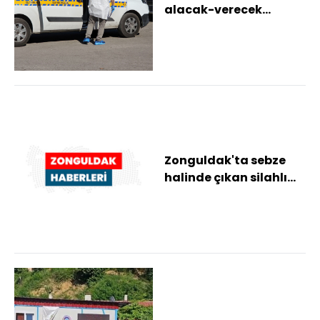
alacak-verecek
kavgasında zabıtayı
ayağından vurdu
Zonguldak'ta sebze
halinde çıkan silahlı
kavgada zabıta
memuru yaralandı