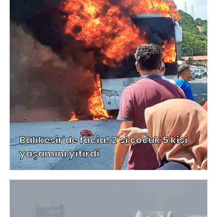
Balıkesir'de facia! 2'si çocuk 5 kişi
yaşamını yitirdi