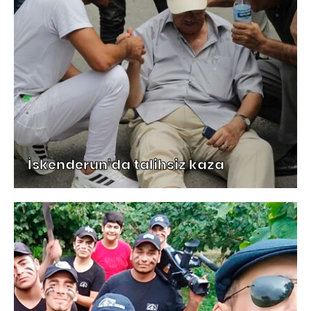
İskenderun'da talihsiz kaza