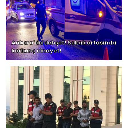
Ankara'da dehşet! Sokak ortasında
korkunç cinayet!