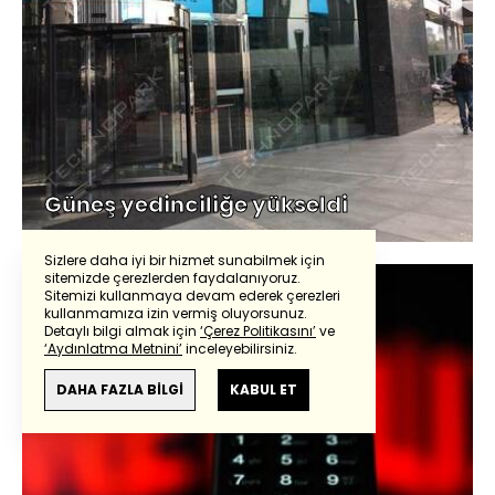
Güneş yedinciliğe yükseldi
Sizlere daha iyi bir hizmet sunabilmek için
sitemizde çerezlerden faydalanıyoruz.
Sitemizi kullanmaya devam ederek çerezleri
kullanmamıza izin vermiş oluyorsunuz.
Detaylı bilgi almak için
‘Çerez Politikasını’
ve
‘Aydınlatma Metnini’
inceleyebilirsiniz.
DAHA FAZLA BİLGİ
KABUL ET