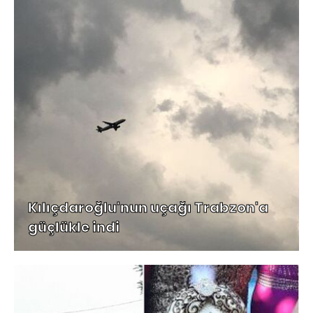
Kılıçdaroğlu'nun uçağı Trabzon'a
güçlükle indi