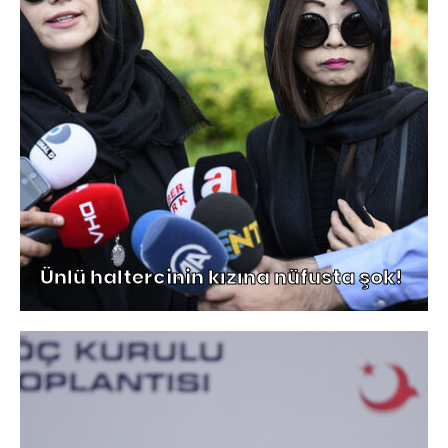
Ünlü haltercinin kızına nüfusta şok!