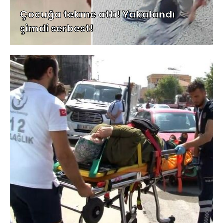
Çocuğa tekme attı! Yakalandı
şimdi serbest!