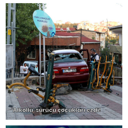
'Alkollü' sürücü çocukları ezdi!