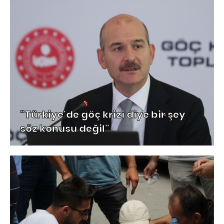
"Türkiye'de göç krizi diye bir şey
söz konusu değil"