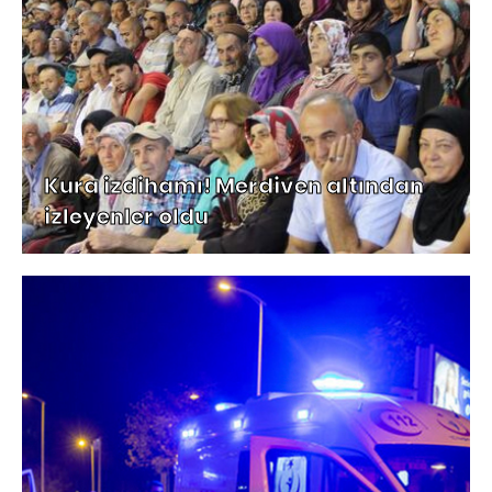
Kura izdihamı! Merdiven altından
izleyenler oldu