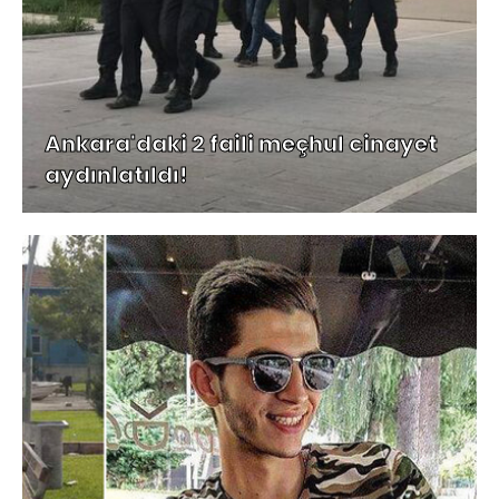
Ankara'daki 2 faili meçhul cinayet
aydınlatıldı!