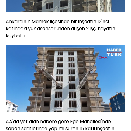
Ankara'nın Mamak ilçesinde bir inşaatın 12'nci
katındaki yük asansöründen düşen 2 işçi hayatını
kaybetti.
Yüklendi
:
11.44%
Sesi
Oynatma
Aç
Hızı
AA'da yer alan habere göre Ege Mahallesi'nde
sabah saatlerinde yapımı süren 15 katlı inşaatın