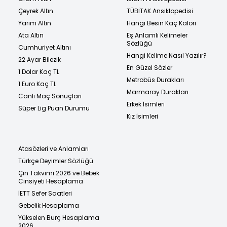
Çeyrek Altın
TÜBİTAK Ansiklopedisi
Yarım Altın
Hangi Besin Kaç Kalori
Ata Altın
Eş Anlamlı Kelimeler
Sözlüğü
Cumhuriyet Altını
Hangi Kelime Nasıl Yazılır?
22 Ayar Bilezik
En Güzel Sözler
1 Dolar Kaç TL
Metrobüs Durakları
1 Euro Kaç TL
Marmaray Durakları
Canlı Maç Sonuçları
Erkek İsimleri
Süper Lig Puan Durumu
Kız İsimleri
Atasözleri ve Anlamları
Türkçe Deyimler Sözlüğü
Çin Takvimi 2026 ve Bebek
Cinsiyeti Hesaplama
İETT Sefer Saatleri
Gebelik Hesaplama
Yükselen Burç Hesaplama
2026