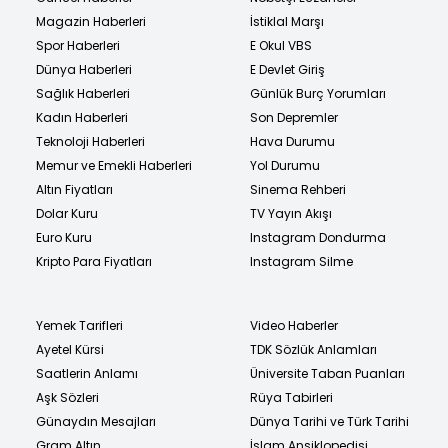
Magazin Haberleri
İstiklal Marşı
Spor Haberleri
E Okul VBS
Dünya Haberleri
E Devlet Giriş
Sağlık Haberleri
Günlük Burç Yorumları
Kadın Haberleri
Son Depremler
Teknoloji Haberleri
Hava Durumu
Memur ve Emekli Haberleri
Yol Durumu
Altın Fiyatları
Sinema Rehberi
Dolar Kuru
TV Yayın Akışı
Euro Kuru
Instagram Dondurma
Kripto Para Fiyatları
Instagram Silme
Yemek Tarifleri
Video Haberler
Ayetel Kürsi
TDK Sözlük Anlamları
Saatlerin Anlamı
Üniversite Taban Puanları
Aşk Sözleri
Rüya Tabirleri
Günaydın Mesajları
Dünya Tarihi ve Türk Tarihi
Gram Altın
İslam Ansiklopedisi