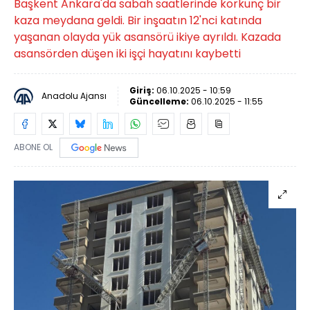
Başkent Ankara'da sabah saatlerinde korkunç bir
kaza meydana geldi. Bir inşaatın 12'nci katında
yaşanan olayda yük asansörü ikiye ayrıldı. Kazada
asansörden düşen iki işçi hayatını kaybetti
Giriş:
06.10.2025 - 10:59
Anadolu Ajansı
Güncelleme:
06.10.2025 - 11:55
ABONE OL